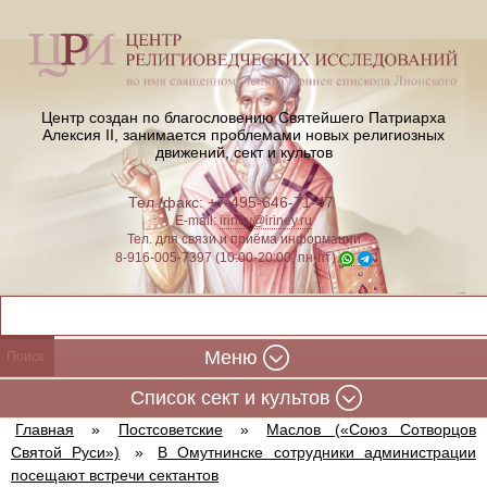
Центр создан по благословению Святейшего Патриарха
Алексия II,
занимается проблемами новых религиозных
движений, сект и культов
Тел./факс: +7-495-646-71-47
E-mail:
iriney@iriney.ru
Тел. для связи и приёма информации
8-916-005-7397 (10:00-20:00, пн-пт)
Меню
Cписок сект и культов
Главная
»
Постсоветские
»
Маслов («Союз Сотворцов
Святой Руси»)
»
В Омутнинске сотрудники администрации
посещают встречи сектантов