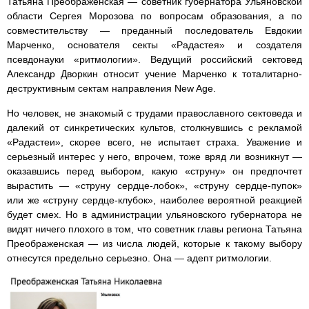
Татьяна Преображенская — советник губернатора Ульяновской
области Сергея Морозова по вопросам образования, а по
совместительству — преданный последователь Евдокии
Марченко, основателя секты «Радастея» и создателя
псевдонауки «ритмологии». Ведущий российский сектовед
Александр Дворкин относит учение Марченко к тоталитарно-
деструктивным сектам направления New Age.
Но человек, не знакомый с трудами православного сектоведа и
далекий от синкретических культов, столкнувшись с рекламой
«Радастеи», скорее всего, не испытает страха. Уважение и
серьезный интерес у него, впрочем, тоже вряд ли возникнут —
оказавшись перед выбором, какую «струну» он предпочтет
вырастить — «струну сердце-лобок», «струну сердце-пупок»
или же «струну сердце-клубок», наиболее вероятной реакцией
будет смех. Но в администрации ульяновского губернатора не
видят ничего плохого в том, что советник главы региона Татьяна
Преображенская — из числа людей, которые к такому выбору
отнесутся предельно серьезно. Она — адепт ритмологии.