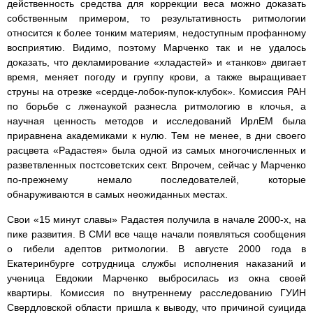
действенность средства для коррекции веса можно доказать
собственным примером, то результативность ритмологии
относится к более тонким материям, недоступным профанному
восприятию. Видимо, поэтому Марченко так и не удалось
доказать, что декламирование «хладастей» и «танков» двигает
время, меняет погоду и группу крови, а также выращивает
струны на отрезке «сердце-лобок-пупок-клубок». Комиссия РАН
по борьбе с лженаукой разнесла ритмологию в клочья, а
научная ценность методов и исследований ИрлЕМ была
приравнена академиками к нулю. Тем не менее, в дни своего
расцвета «Радастея» была одной из самых многочисленных и
разветвленных постсоветских сект. Впрочем, сейчас у Марченко
по-прежнему немало последователей, которые
обнаруживаются в самых неожиданных местах.
Свои «15 минут славы» Радастея получила в начале 2000-х, на
пике развития. В СМИ все чаще начали появляться сообщения
о гибели адептов ритмологии. В августе 2000 года в
Екатеринбурге сотрудница службы исполнения наказаний и
ученица Евдокии Марченко выбросилась из окна своей
квартиры. Комиссия по внутреннему расследованию ГУИН
Свердловской области пришла к выводу, что причиной суицида