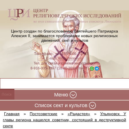
Центр создан по благословению Святейшего Патриарха
Алексия II,
занимается проблемами новых религиозных
движений, сект и культов
Тел./факс: +7-495-646-71-47
E-mail:
iriney@iriney.ru
Тел. для связи и приёма информации
8-916-005-7397 (10:00-20:00, пн-пт)
Меню
Cписок сект и культов
Главная
»
Постсоветские
»
«Радастея»
»
Ульяновск. У
главы региона нашелся советник, состоящий в деструктивной
секте