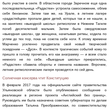
было участие в секте. В областном городе Заречном еще одна
последовательница «Радастеи» устроила самосожжение, облив
себя бензином. Затем там же, на Урале, в летнем лагере
«радастейцев» пропали двое детей, которых так и не нашли, а
на занятиях «выездной школы» ритмологии в Нижнем Тагиле
погиб десятилетний мальчик. Затем была свердловская
«выездная школа», где женщина, начитывая ритмы, ходила по
углям до тех пор, пока не сожгла себе ноги. К этому времени
Марченко усиленно продвигала свой новый творческий
псевдоним — «Дуся». В контексте трагических событий кому-то
пришло в голову прочитать его как анаграмму — и всем стало
немного не по себе. «Выездные школы» прекратились,
«Радастея» сбавила обороты и сменила название. Впрочем,
летние ритмологические лагеря проводятся по сей день.
Солнечная консерва чтит Конституцию
В феврале 2017 года на официальном сайте правительства
Ульяновской области было опубликовано сообщение о
реализации в регионе проекта «Английский без границ».
Руководить им была назначена советник губернатора по делам
образования Татьяна Преображенская, по совместительству