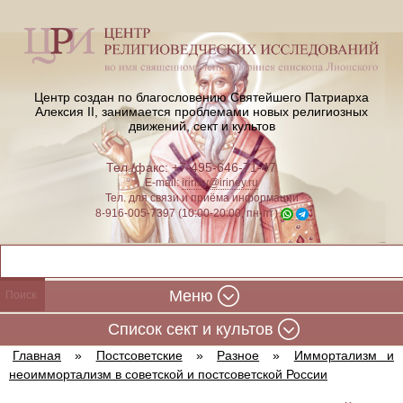
Центр создан по благословению Святейшего Патриарха
Алексия II,
занимается проблемами новых религиозных
движений, сект и культов
Тел./факс: +7-495-646-71-47
E-mail:
iriney@iriney.ru
Тел. для связи и приёма информации
8-916-005-7397 (10:00-20:00, пн-пт)
Меню
Cписок сект и культов
Главная
»
Постсоветские
»
Разное
»
Иммортализм и
неоиммортализм в советской и постсоветской России