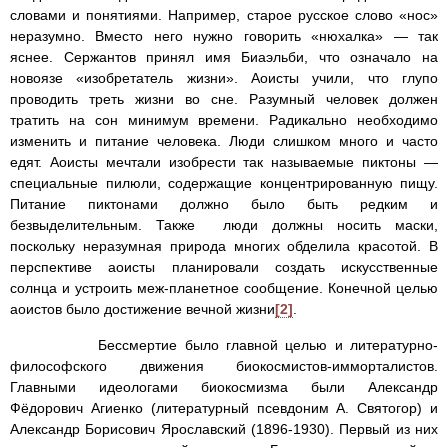
словами и понятиями. Например, старое русское слово «нос»
неразумно. Вместо него нужно говорить «нюхалка» — так
яснее. Сержантов принял имя Биаэльби, что означало на
новоязе «изобретатель жизни». Аоисты учили, что глупо
проводить треть жизни во сне. Разумный человек должен
тратить на сон минимум времени. Радикально необходимо
изменить и питание человека. Люди слишком много и часто
едят. Аоисты мечтали изобрести так называемые пиктоны —
специальные пилюли, содержащие концентрированную пищу.
Питание пиктонами должно было быть редким и
безвыделительным. Также люди должны носить маски,
поскольку неразумная природа многих обделила красотой. В
перспективе аоисты планировали создать искусственные
солнца и устроить меж-планетное сообщение. Конечной целью
аоистов было достижение вечной жизни
[2]
.
Бессмертие было главной целью и литературно-
философского движения биокосмистов-имморталистов.
Главными идеологами биокосмизма были Александр
Фёдорович Агиенко (литературный псевдоним А. Святогор) и
Александр Борисович Ярославский (1896-1930). Первый из них