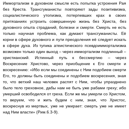
Иммортализм в духовном смысле есть попытка устроения Рая
без Креста. Трансгуманисты повторяют зады позитивизма,
социалистического утопизма, потерпевших крах в своих
притязаниях устроить совершенную жизнь без Христа, без
духовного опыта страданий, болезни и смерти. Смерть не есть
только научная проблема, как думают трансгуманисты. Её
корни в сфере духовного и пути преодоления её следует искать
в сфере духа. Из тупика атеистического псевдоиммортализма
возможен только один выход – через иммортализм подлинный –
христианский. Истинный путь к бессмертию – через
Воскресение Христово, через приобщение к Его смерти и
воскресению: «Ибо если мы соединены с Ним подобием смерти
Его, то должны быть соединены и подобием воскресения, зная
то, что ветхий наш человек распят с Ним, чтобы упразднено
было тело греховное, дабы нам не быть уже рабами греху; ибо
умерший освободился от греха. Если же мы умерли со Христом,
то веруем, что и жить будем с ним, зная, что Христос,
воскреснув из мертвых, уже не умирает: смерть уже не имеет
над Ним власти» (Рим.6.3-9).