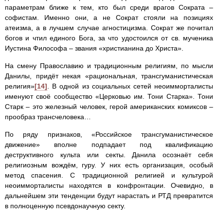
параметрам ближе к тем, кто был среди врагов Сократа –
софистам. Именно они, а не Сократ стояли на позициях
атеизма, а в лучшем случае агностицизма. Сократ же почитал
богов и чтил единого Бога, за что удостоился от св. мученика
Иустина Философа – звания «христианина до Христа».
На смену Православию и традиционным религиям, по мысли
Данилы, придёт некая «рациональная, трансгуманистическая
религия»
[14]
. В одной из социальных сетей неоимморталисты
именуют своё сообщество «Церковью им. Тони Старка». Тони
Старк – это железный человек, герой американских комиксов –
прообраз трансчеловека…
По ряду признаков, «Российское трансгуманистическое
движение» вполне подпадает под квалификацию
деструктивного культа или секты. Данила осознаёт себя
религиозным вождём, гуру. У них есть организация, особый
метод спасения. С традиционной религией и культурой
неоимморталисты находятся в конфронтации. Очевидно, в
дальнейшем эти тенденции будут нарастать и РТД превратится
в полноценную псевдонаучную секту.