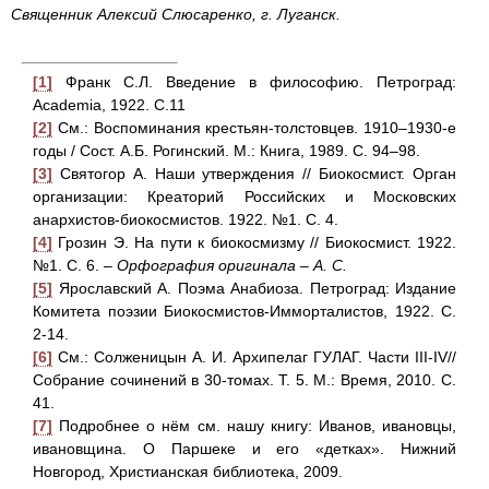
Священник Алексий Слюсаренко, г. Луганск.
[1]
Франк С.Л. Введение в философию. Петроград:
Academia, 1922. C.11
[2]
См.: Воспоминания крестьян-толстовцев. 1910–1930-е
годы / Сост. А.Б. Рогинский. М.: Книга, 1989. С. 94–98.
[3]
Святогор А. Наши утверждения // Биокосмист. Орган
организации: Креаторий Российских и Московских
анархистов-биокосмистов. 1922. №1. С. 4.
[4]
Грозин Э. На пути к биокосмизму // Биокосмист. 1922.
№1. С. 6. –
Орфография оригинала – А. С.
[5]
Ярославский А. Поэма Анабиоза. Петроград: Издание
Комитета поэзии Биокосмистов-Имморталистов, 1922. С.
2-14.
[6]
См.: Солженицын А. И. Архипелаг ГУЛАГ. Части III-IV//
Собрание сочинений в 30-томах. Т. 5. М.: Время, 2010. С.
41.
[7]
Подробнее о нём см. нашу книгу: Иванов, ивановцы,
ивановщина. О Паршеке и его «детках». Нижний
Новгород, Христианская библиотека, 2009.