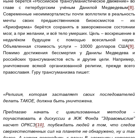
ныне берётся «Российское трансгуманистическое движение» во
главе с петербургским учёным Данилой Медведевым
[8]
.
Современные неоимморталисты почти воплотили в реальность
мечты своих предшественников биокосмистов – их
«Криофирма» берётся сохранять в замороженном состоянии
мозг, а при желании, и всё тело умерших. Цель – воскрешение в
недалёком будущем с помощью всесильной науки.
Объявленная стоимость услуги – 10000 долларов США
[9]
.
Помимо достижения бессмертия у Данилы Медведева и
российских трансгуманистов есть и другие цели. Например,
уничтожение всякой организованной религии, прежде всего
православия. Гуру трансгуманизма пишет:
«Религия, которая заставляет своих последователей
делать ТАКОЕ, должна быть уничтожена.
Предлагаю начать с цивилизованных методов -
поучаствовать в дискуссии в ЖЖ Фонда "Здравомыслие"
насчет ОРКСЭ
[10]
, поубеждать людей в том, что следов
сверхестественных сил на планете не обнаружено, ну и так
далее. А затем переходить к плану B, элементы которого