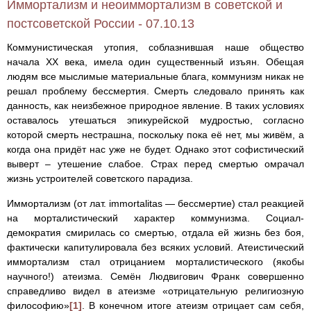
Иммортализм и неоиммортализм в советской и
постсоветской России - 07.10.13
Коммунистическая утопия, соблазнившая наше общество
начала ХХ века, имела один существенный изъян. Обещая
людям все мыслимые материальные блага, коммунизм никак не
решал проблему бессмертия. Смерть следовало принять как
данность, как неизбежное природное явление. В таких условиях
оставалось утешаться эпикурейской мудростью, согласно
которой смерть нестрашна, поскольку пока её нет, мы живём, а
когда она придёт нас уже не будет. Однако этот софистический
выверт – утешение слабое. Страх перед смертью омрачал
жизнь устроителей советского парадиза.
Иммортализм (от лат. immortalitas — бессмертие) стал реакцией
на морталистический характер коммунизма. Социал-
демократия смирилась со смертью, отдала ей жизнь без боя,
фактически капитулировала без всяких условий. Атеистический
иммортализм стал отрицанием морталистического (якобы
научного!) атеизма. Семён Людвигович Франк совершенно
справедливо видел в атеизме «отрицательную религиозную
философию»
[1]
. В конечном итоге атеизм отрицает сам себя,