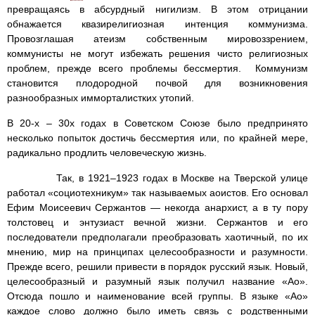
превращаясь в абсурдный нигилизм. В этом отрицании
обнажается квазирелигиозная интенция коммунизма.
Провозглашая атеизм собственным мировоззрением,
коммунисты не могут избежать решения чисто религиозных
проблем, прежде всего проблемы бессмертия. Коммунизм
становится плодородной почвой для возникновения
разнообразных имморталистких утопий.
В 20-х – 30х годах в Советском Союзе было предпринято
несколько попыток достичь бессмертия или, по крайней мере,
радикально продлить человеческую жизнь.
Так, в 1921–1923 годах в Москве на Тверской улице
работал «социотехникум» так называемых аоистов. Его основал
Ефим Моисеевич Сержантов — некогда анархист, а в ту пору
толстовец и энтузиаст вечной жизни. Сержантов и его
последователи предполагали преобразовать хаотичный, по их
мнению, мир на принципах целесообразности и разумности.
Прежде всего, решили привести в порядок русский язык. Новый,
целесообразный и разумный язык получил название «Ао».
Отсюда пошло и наименование всей группы. В языке «Ао»
каждое слово должно было иметь связь с родственными