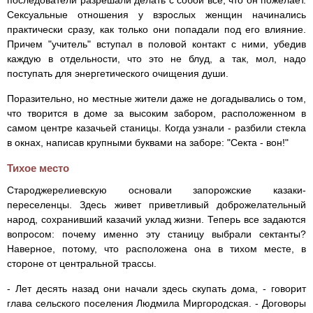
последователи разрешали делать с собой все, что он пожелает.
Сексуальные отношения у взрослых женщин начинались
практически сразу, как только они попадали под его влияние.
Причем "учитель" вступал в половой контакт с ними, убедив
каждую в отдельности, что это не блуд, а так, мол, надо
поступать для энергетического очищения души.
Поразительно, но местные жители даже не догадывались о том,
что творится в доме за высоким забором, расположенном в
самом центре казачьей станицы. Когда узнали - разбили стекла
в окнах, написав крупными буквами на заборе: "Секта - вон!"
Тихое место
Староджерелиевскую основали запорожские казаки-
переселенцы. Здесь живет приветливый доброжелательный
народ, сохранивший казачий уклад жизни. Теперь все задаются
вопросом: почему именно эту станицу выбрали сектанты?
Наверное, потому, что расположена она в тихом месте, в
стороне от центральной трассы.
- Лет десять назад они начали здесь скупать дома, - говорит
глава сельского поселения Людмила Миргородская. - Договоры