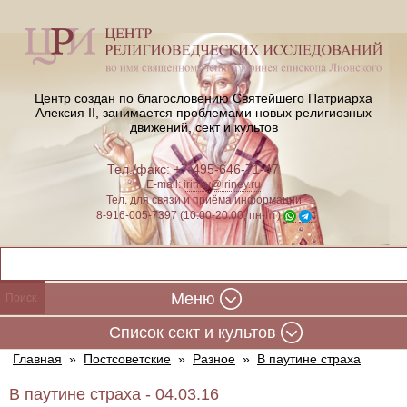
Центр создан по благословению Святейшего Патриарха
Алексия II,
занимается проблемами новых религиозных
движений, сект и культов
Тел./факс: +7-495-646-71-47
E-mail:
iriney@iriney.ru
Тел. для связи и приёма информации
8-916-005-7397 (10:00-20:00, пн-пт)
Меню
Cписок сект и культов
Главная
»
Постсоветские
»
Разное
»
В паутине страха
В паутине страха - 04.03.16