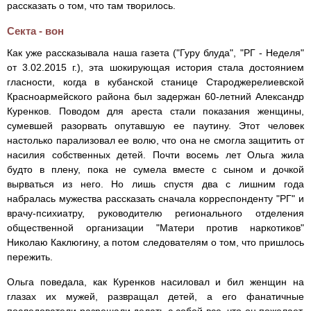
рассказать о том, что там творилось.
Секта - вон
Как уже рассказывала наша газета ("Гуру блуда", "РГ - Неделя"
от 3.02.2015 г.), эта шокирующая история стала достоянием
гласности, когда в кубанской станице Староджерелиевской
Красноармейского района был задержан 60-летний Александр
Куренков. Поводом для ареста стали показания женщины,
сумевшей разорвать опутавшую ее паутину. Этот человек
настолько парализовал ее волю, что она не смогла защитить от
насилия собственных детей. Почти восемь лет Ольга жила
будто в плену, пока не сумела вместе с сыном и дочкой
вырваться из него. Но лишь спустя два с лишним года
набралась мужества рассказать сначала корреспонденту "РГ" и
врачу-психиатру, руководителю регионального отделения
общественной организации "Матери против наркотиков"
Николаю Каклюгину, а потом следователям о том, что пришлось
пережить.
Ольга поведала, как Куренков насиловал и бил женщин на
глазах их мужей, развращал детей, а его фанатичные