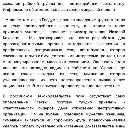
создании рабочей группы для противодействия сектантству.
Информация об этом появилась в конце минувшей недели.
- А ранее там же, в Госдуме, прошло заседание круглого стола
на тему противодействия сектанству, в котором я также
принимал участие, - поясняет психиатр-нарколог Николай
Каклюгин. - Мы договорились, что нужно разработать для
правоохранительных органов методологию выявления и
профилактики деструктивных сект, деятельность которых
связана не только с имущественными интересами граждан, но и
с манипулированием массовым сознанием. Опасность этого
явления мы наглядно видим по событиям на Украине, где
власть взяли выходцы из сект, мышление которых
узконаправленно, из него целенаправленно вырвано все
национальное. Это серьезное предостережение для всех нас.
В российском законодательстве пока отсутствует само
определение "секты", поэтому трудно привлечь к
ответственности лидеров даже откровенно деструктивных
организаций. Но на Кубани, благодаря мужеству женщины,
сумевшей вырваться из порочного круга, правоохранителям
удалось собрать буквально убийственные доказательства вины