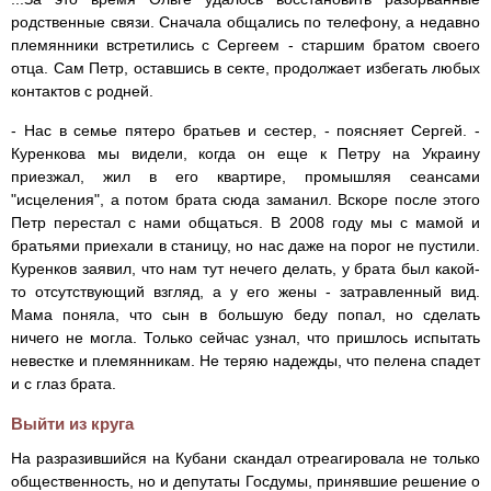
родственные связи. Сначала общались по телефону, а недавно
племянники встретились с Сергеем - старшим братом своего
отца. Сам Петр, оставшись в секте, продолжает избегать любых
контактов с родней.
- Нас в семье пятеро братьев и сестер, - поясняет Сергей. -
Куренкова мы видели, когда он еще к Петру на Украину
приезжал, жил в его квартире, промышляя сеансами
"исцеления", а потом брата сюда заманил. Вскоре после этого
Петр перестал с нами общаться. В 2008 году мы с мамой и
братьями приехали в станицу, но нас даже на порог не пустили.
Куренков заявил, что нам тут нечего делать, у брата был какой-
то отсутствующий взгляд, а у его жены - затравленный вид.
Мама поняла, что сын в большую беду попал, но сделать
ничего не могла. Только сейчас узнал, что пришлось испытать
невестке и племянникам. Не теряю надежды, что пелена спадет
и с глаз брата.
Выйти из круга
На разразившийся на Кубани скандал отреагировала не только
общественность, но и депутаты Госдумы, принявшие решение о