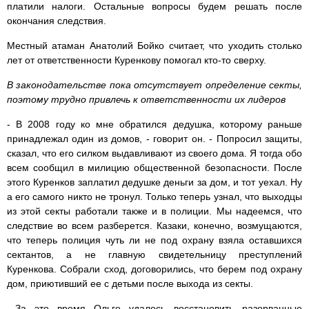
платили налоги. Остальные вопросы будем решать после
окончания следствия.
Местный атаман Анатолий Бойко считает, что уходить столько
лет от ответственности Куренкову помогал кто-то сверху.
В законодательстве пока отсутствует определение секты,
поэтому трудно привлечь к ответственности их лидеров
- В 2008 году ко мне обратился дедушка, которому раньше
принадлежал один из домов, - говорит он. - Попросил защиты,
сказал, что его силком выдавливают из своего дома. Я тогда обо
всем сообщил в милицию общественной безопасности. После
этого Куренков заплатил дедушке деньги за дом, и тот уехал. Ну
а его самого никто не тронул. Только теперь узнал, что выходцы
из этой секты работали также и в полиции. Мы надеемся, что
следствие во всем разберется. Казаки, конечно, возмущаются,
что теперь полиция чуть ли не под охрану взяла оставшихся
сектантов, а не главную свидетельницу преступлений
Куренкова. Собрали сход, договорились, что берем под охрану
дом, приютивший ее с детьми после выхода из секты.
...За это время Ольге удалось восстановить разорванные