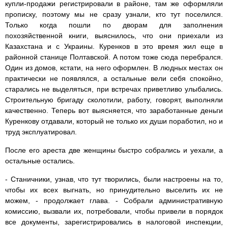
купли-продажи регистрировали в районе, там же оформляли
прописку, поэтому мы не сразу узнали, кто тут поселился.
Только когда пошли по дворам для заполнения
похозяйственной книги, выяснилось, что они приехали из
Казахстана и с Украины. Куренков в это время жил еще в
районной станице Полтавской. А потом тоже сюда перебрался.
Один из домов, кстати, на него оформлен. В людных местах он
практически не появлялся, а остальные вели себя спокойно,
старались не выделяться, при встречах приветливо улыбались.
Строительную бригаду сколотили, работу, говорят, выполняли
качественно. Теперь вот выясняется, что заработанные деньги
Куренкову отдавали, который не только их души поработил, но и
труд эксплуатировал.
После его ареста две женщины быстро собрались и уехали, а
остальные остались.
- Станичники, узнав, что тут творились, были настроены на то,
чтобы их всех выгнать, но принудительно выселить их не
можем, - продолжает глава. - Собрали административную
комиссию, вызвали их, потребовали, чтобы привели в порядок
все документы, зарегистрировались в налоговой инспекции,