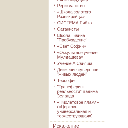
Рерихианство
«Школа золотого
Розенкрейца»
СИСТЕМА Рябко
Сатанисты
Школа Гивина
"Пробуждение"
«Свет Софии»
«Оккультное учение
Мулдашева»
Учение А.Свияша
Движение суверенов
"живых людей"
Теософия
"Трансферинг
реальности" Вадима
Зеланда
«Фиолетовое пламя»
(«Церковь
универсальная и
торжествующая»)
Искажение