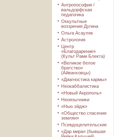
Антропософия /
вальдорфская
педагогика
Оккультные
воззрения Дугина
Ольга Асауляк
Астрология
Центр
«Благодарение»
(Культ Рами Блекта)
«Великое белое
братство»
(Айванховцы)
«Диагностика кармы»
Неокаббалистика
«Новый Акрополь»
Неоязычники
«Нью эйдж»
«Общество спасения
землян»
Псевдоцелительские
«Дар мира» (бывшая
Рейки Кадуцей)