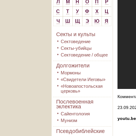
Л
М
Н
О
П
Р
С
Т
У
Ф
Х
Ц
Ч
Ш
Щ
Э
Ю
Я
Секты и культы
Сектоведение
Секты-убийцы
Сектоведение / общее
Долгожители
Мормоны
«Свидетели Иеговы»
«Новоапостольская
церковь»
Коммента
Послевоенная
эклектика
23.09.202
Сайентология
youtu.be
Мунизм
Псевдобиблейские