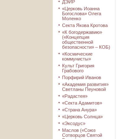
ДЭИР
«Церковь Иоанна
Богослова» Олега
Моленко
Секта Якова Кротова
«К богодержавию»
(«Концепция
общественной
безопасности» – КОБ)
«Космические
коммунисты»
Культ Григория
Грабового
Порфирий Иванов
«Академия развития»
Светланы Пеуновой
«Радастея»
«Секта Адамитов»
«Страна Анура»
«Церковь Солнца»
«Эксодус»
Маслов («Союз
Сотворцов Святой