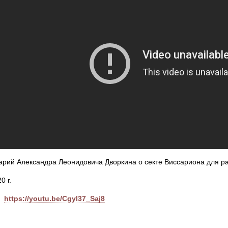
рий Александра Леонидовича Дворкина о секте Виссариона для ра
0 г.
https://youtu.be/Cgyl37_Saj8