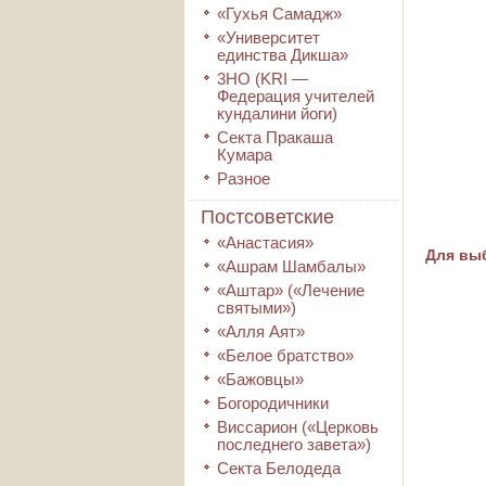
«Гухья Самадж»
«Университет
единства Дикша»
3HO (KRI ―
Федерация учителей
кундалини йоги)
Секта Пракаша
Кумара
Разное
Постсоветские
«Анастасия»
Для выб
«Ашрам Шамбалы»
«Аштар» («Лечение
святыми»)
«Алля Аят»
«Белое братство»
«Бажовцы»
Богородичники
Виссарион («Церковь
последнего завета»)
Секта Белодеда