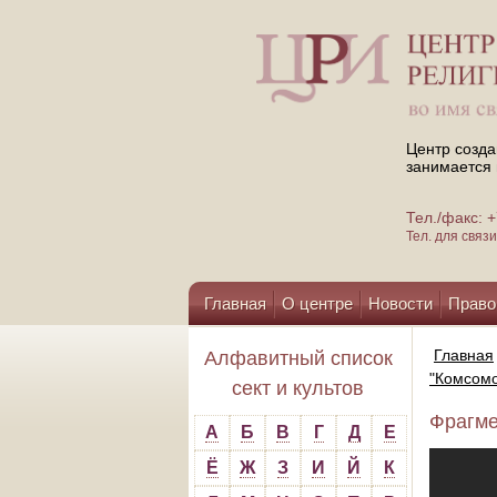
Центр созда
занимается 
Тел./факс:
Тел. для свя
Главная
О центре
Новости
Право
Помощь центру
Главная
Алфавитный список
"Комсомо
сект и культов
Фрагме
А
Б
В
Г
Д
Е
Ё
Ж
З
И
Й
К