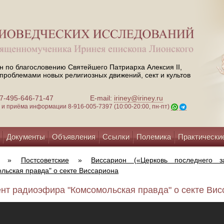
н по благословению Святейшего Патриарха Алексия II,
проблемами новых религиозных движений, сект и культов
 +7-495-646-71-47
E-mail:
iriney@iriney.ru
зи и приёма информации
8-916-005-7397 (10:00-20:00, пн-пт)
Документы
Объявления
Ссылки
Полемика
Практически
»
Постсоветские
»
Виссарион («Церковь последнего за
льская правда" о секте Виссариона
нт радиоэфира "Комсомольская правда" о секте Висс