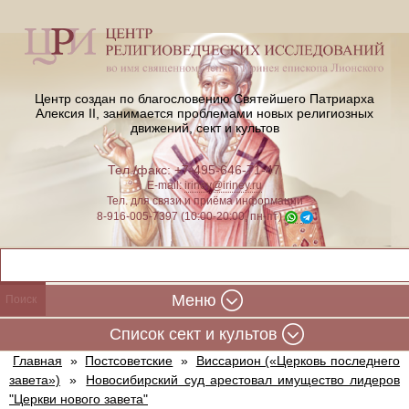
Центр создан по благословению Святейшего Патриарха
Алексия II,
занимается проблемами новых религиозных
движений, сект и культов
Тел./факс: +7-495-646-71-47
E-mail:
iriney@iriney.ru
Тел. для связи и приёма информации
8-916-005-7397 (10:00-20:00, пн-пт)
Меню
Cписок сект и культов
Главная
»
Постсоветские
»
Виссарион («Церковь последнего
завета»)
»
Новосибирский суд арестовал имущество лидеров
"Церкви нового завета"