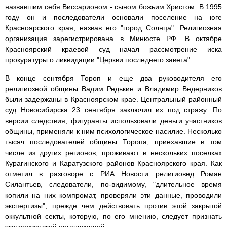
назвавшим себя Виссарионом - сыном божьим Христом. В 1995
году он и последователи основали поселение на юге
Красноярского края, назвав его "город Солнца". Религиозная
организация зарегистрирована в Минюсте РФ. В октябре
Красноярский краевой суд начал рассмотрение иска
прокуратуры о ликвидации "Церкви последнего завета".
В конце сентября Тороп и еще два руководителя его
религиозной общины Вадим Редькин и Владимир Ведерников
были задержаны в Красноярском крае. Центральный районный
суд Новосибирска 23 сентября заключил их под стражу. По
версии следствия, фигуранты использовали деньги участников
общины, применяли к ним психологическое насилие. Несколько
тысяч последователей общины Торопа, приехавшие в том
числе из других регионов, проживают в нескольких поселках
Курагинского и Каратузского районов Красноярского края. Как
отметил в разговоре с РИА Новости религиовед Роман
Силантьев, следователи, по-видимому, "длительное время
копили на них компромат, проверяли эти данные, проводили
экспертизы", прежде чем действовать против этой закрытой
оккультной секты, которую, по его мнению, следует признать