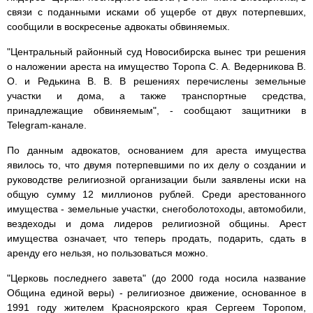
связи с поданными исками об ущербе от двух потерпевших,
сообщили в воскресенье адвокаты обвиняемых.
"Центральный районный суд Новосибирска вынес три решения
о наложении ареста на имущество Торопа С. А. Ведерникова В.
О. и Редькина В. В. В решениях перечислены земельные
участки и дома, а также транспортные средства,
принадлежащие обвиняемым", - сообщают защитники в
Telegram-канале.
По данным адвокатов, основанием для ареста имущества
явилось то, что двумя потерпевшими по их делу о создании и
руководстве религиозной организации были заявлены иски на
общую сумму 12 миллионов рублей. Среди арестованного
имущества - земельные участки, снегоболотоходы, автомобили,
вездеходы и дома лидеров религиозной общины. Арест
имущества означает, что теперь продать, подарить, сдать в
аренду его нельзя, но пользоваться можно.
"Церковь последнего завета" (до 2000 года носила название
Община единой веры) - религиозное движение, основанное в
1991 году жителем Красноярского края Сергеем Торопом,