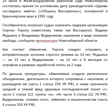
24 июня в Железнодорожном районном суде Новосибирска
состоялись прения по уголовному делу руководителей «Церкви
последнего завета» («Общины Виссариона»), основанной в
Красноярском крае в 1991 году.
Гособвинитель попросил судью назначить лидерам организации
Сергею Торопу (известному также как Виссарион), Вадиму
Редькину и Владимиру Ведерникову наказание в виде лишения
свободы, сообщила
прокуратура
Новосибирской области.
Как считает обвинение, Торопа следует отправить в
исправительную колонию строгого режима на 14 лет, Редькина
— на 13 лет, а Ведерникова – на 14 лет и 6 месяцев со
штрафом в размере заработной платы за 2 года.
По данным прокуратуры, обвиняемые создали религиозное
объединение, деятельность которого сопряжена с насилием, и
руководили им (часть 1 статьи 239 УК РФ), а также причинили
средний и тяжкий вред здоровью последователей (пункт «г»
части 2 статьи 112, пункты «а», «б» части 3 статьи 111 УК РФ).
Ведерникова, помимо этого, обвиняют в мошенничестве (часть
4 статьи 159 УК РФ)