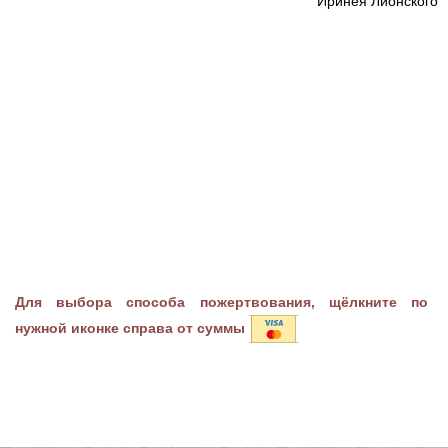
Иринея Лионского
Для выбора способа пожертвования, щёлкните по
нужной иконке справа от суммы