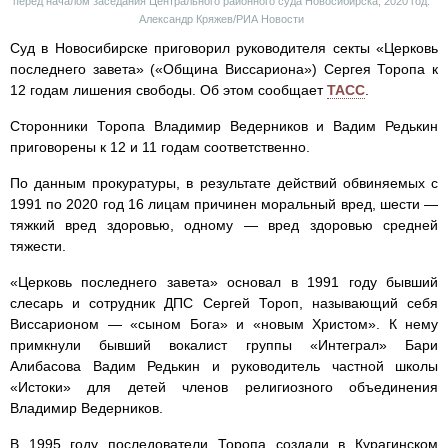
перед началом заседания Центрального районного суда Новосибирска, 2020 год.
Александр Кряжев/РИА Новости
Суд в Новосибирске приговорил руководителя секты «Церковь
последнего завета» («Община Виссариона») Сергея Торопа к
12 годам лишения свободы. Об этом сообщает
ТАСС
.
Сторонники Торопа Владимир Ведерников и Вадим Редькин
приговорены к 12 и 11 годам соответственно.
По данным прокуратуры, в результате действий обвиняемых с
1991 по 2020 год 16 лицам причинен моральный вред, шести —
тяжкий вред здоровью, одному — вред здоровью средней
тяжести.
«Церковь последнего завета» основал в 1991 году бывший
слесарь и сотрудник ДПС Сергей Тороп, называющий себя
Виссарионом — «сыном Бога» и «новым Христом». К нему
примкнули бывший вокалист группы «Интеграл» Бари
Алибасова Вадим Редькин и руководитель частной школы
«Истоки» для детей членов религиозного объединения
Владимир Ведерников.
В 1995 году последователи Торопа создали в Курагинском