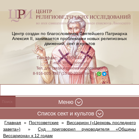
Центр создан по благословению Святейшего Патриарха
Алексия II,
занимается проблемами новых религиозных
движений, сект и культов
Тел./факс: +7-495-646-71-47
E-mail:
iriney@iriney.ru
Тел. для связи и приёма информации
8-916-005-7397 (10:00-20:00, пн-пт)
Меню
Cписок сект и культов
Главная
»
Постсоветские
»
Виссарион («Церковь последнего
завета»)
»
Суд приговорил руководителя «Общины
Виссариона» к 12 годам