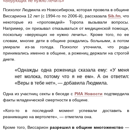
«Верующих не нужно лечить»
Психолог Людмила из Новосибирска, которая провела в общине
Виссариона 12 лет (с 1994-го по 2006-й), рассказала
Sib.fm
, что
некоторые из «проповедей» Торопа вызывали вопросы.
Например, он призывал отказываться от медицинской помощи,
поскольку «верующих не нужно лечить». Кроме того, по ее
словам, многие дети в общине рождались больными, а потом
умирали из-за голода. Психолог уточнила, что роды
принимались именно в общине, а рожениц держали на строгой
диете.
«Однажды одна роженица сказала ему: «У меня
нет молока, потому что я не ем». А он ответил:
«Веры в тебе нет», — добавила Людмила.
Одна из участниц секты в беседе с
РИА Новости
подтвердила
факты младенческой смертности в общине.
«Кого-то в последний момент успевали доставить в
реанимацию на вертолете», — отметила она.
Кроме того, Виссарион
разрешил в общине многоженство
—