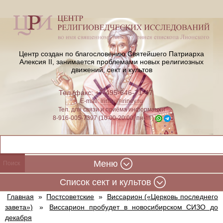
Центр создан по благословению Святейшего Патриарха
Алексия II,
занимается проблемами новых религиозных
движений, сект и культов
Тел./факс: +7-495-646-71-47
E-mail:
iriney@iriney.ru
Тел. для связи и приёма информации
8-916-005-7397 (10:00-20:00, пн-пт)
Меню
Cписок сект и культов
Главная
»
Постсоветские
»
Виссарион («Церковь последнего
завета»)
»
Виссарион пробудет в новосибирском СИЗО до
декабря