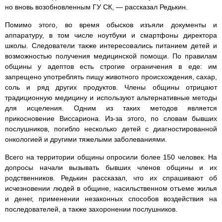
но вновь возобновленным ГУ СК, — рассказал Редькин.
Помимо этого, во время обысков изъяли документы и
аппаратуру, в том числе ноутбуки и смартфоны директора
школы. Следователи также интересовались питанием детей и
возможностью получения медицинской помощи. По правилам
общины у адептов есть строгие ограничения в еде: им
запрещено употреблять пищу животного происхождения, сахар,
соль и ряд других продуктов. Члены общины отрицают
традиционную медицину и используют альтернативные методы
для исцеления. Одним из таких методов является
прикосновение Виссариона. Из-за этого, по словам бывших
послушников, погибло несколько детей с диагностированной
онкологией и другими тяжелыми заболеваниями.
Всего на территории общины опросили более 150 человек. На
допросы начали вызывать бывших членов общины и их
родственников. Редькин рассказал, что их спрашивают об
исчезновении людей в общине, насильственном отъеме жилья
и денег, применении незаконных способов воздействия на
последователей, а также захоронении послушников.