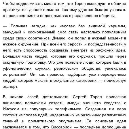
Чтобы поддерживать миф о том, что Тороп всеведущ, в общине
практикуется доносительство. Так ему удается быстро узнавать
о происшествиях и недовольствах в рядах членов общины.
— Большая загадка, как человек без видимой харизмы,
занудный и косноязычный смог стать настолько популярным
среди своих соратников. Думаю, он попал в нужный момент в
нужное окружение. При всей его серости и посредственности у
него есть способность создавать винегрет из расхожих идей.
Большая часть людей, которые его окружают, прошли через
оккультную подготовку. Это уже пожилые люди, которые были в
уфологических кружках, рериховском обществе, увлекались
астрологией. Он, как правило, подбирает уже поврежденных
людей, которые мыслят в оккультных категориях, — подчеркнул
эксперт.
В начале своей деятельности Сергей Тороп привлекал
внимание попытками создать имидж внешнего сходства с
Иисусом из популярных телефильмов. Созданная им вера
состоит из сплава идей, надерганных из различных религиозных
течений и примитивного оккультизма. Ее основная идея
заключается в том, что Виссарион — последнее воплощение