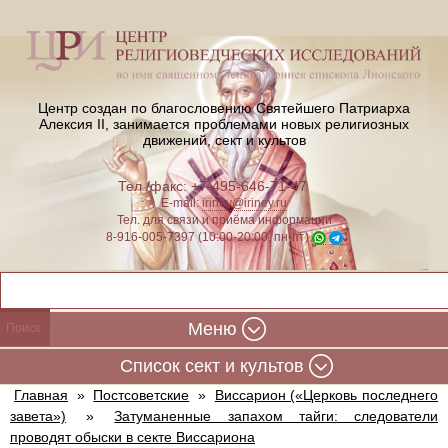
Центр создан по благословению Святейшего Патриарха
Алексия II,
занимается проблемами новых религиозных
движений, сект и культов
Тел./факс: +7-495-646-71-47
E-mail:
iriney@iriney.ru
Тел. для связи и приёма информации
8-916-005-7397 (10:00-20:00, пн-пт)
Меню
Cписок сект и культов
Главная
»
Постсоветские
»
Виссарион («Церковь последнего
завета»)
»
Затуманенные запахом тайги: следователи
проводят обыски в секте Виссариона