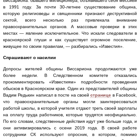
Виссариона: бывшего милиционера, объявившего себя мессией
в 1991 году. За почти 30-летнее существование община,
которую религиоведы и священники признают деструктивной
сектой, всего несколько раз привлекала внимание
правоохранительных органов. А массовые проверки в этих
местах — явление исключительное. Что искали следователи в
красноярской глуши и как существует огромное поселение,
живущее по своим правилам, — разбирались «Известия».
Спрашивают о насилии
Допросы жителей общины Виссариона продолжаются уже
более недели. В Следственном комитете отказались
прокомментировать «Известиям» подробности проведения
обысков в Красноярском крае. Один из представителей общины
Вадим Редькин написал в посте на своей
странице
в Facebook,
что правоохранительные органы могли заинтересоваться
работой школы, в которой учителя отдают треть своей зарплаты
на оплату труда работников, которые трудятся неофициально.
По его словам, следственные действия идут уже больше года, и
они активизировались с осени 2019 года. В своей работе
сотрудники СК используют опросник, в котором, помимо