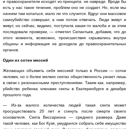
и правоохранители исходят из принципа: не навреди. Вроде бы
есть у нас такое течение, проблем оно не создает. Но, если мы
начнем там копаться, мало ли что случится. Вдруг они массовое
самоубийство совершат, а нам потом отвечать. Люди живут и
живут, но сейчас, видимо, поступила какая-то жалоба и за этим
последовали проверки, — отметил Силантьев, добавив, что до
этого момента, возможно, происшествия скрывались внутри
общины и информация не доходила до правоохранительных
органов.
Один из сотен мессий
Желающих объявить себя мессией только в России — сотни
человек, но о более мелких сектах общественность узнает лишь
в связи с резонансными преступлениями. Таким как, например,
убийство ребенка членами секты в Екатеринбурге в декабре
прошлого года.
— Из-за малого количества людей такая секта может
просуществовать 20 лет и сгинуть после смерти своего
основателя. Секта Виссариона — среднего размера. Даже
такой человек, как Бог Кузя, умудрился собрать себе имущество