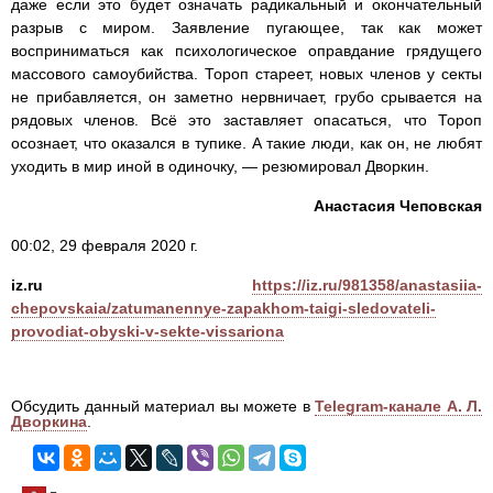
даже если это будет означать радикальный и окончательный
разрыв с миром. Заявление пугающее, так как может
восприниматься как психологическое оправдание грядущего
массового самоубийства. Тороп стареет, новых членов у секты
не прибавляется, он заметно нервничает, грубо срывается на
рядовых членов. Всё это заставляет опасаться, что Тороп
осознает, что оказался в тупике. А такие люди, как он, не любят
уходить в мир иной в одиночку, — резюмировал Дворкин.
Анастасия Чеповская
00:02, 29 февраля 2020 г.
iz.ru
https://iz.ru/981358/anastasiia-
chepovskaia/zatumanennye-zapakhom-taigi-sledovateli-
provodiat-obyski-v-sekte-vissariona
Обсудить данный материал вы можете в
Telegram-канале А. Л.
Дворкина
.