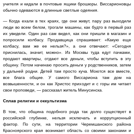
учителя и кидали в почтовые ящики брошюры. Виссарионовцы
обычно одеваются в длинные светлые одеяния.
— Когда ехали в тех краях, где они живут, пару раз выходили
люди во всем белом, трогали машины, как будто в первый раз
их увидели. Один раз сам видел, как они пришли в магазин и
попросили колбасу. Продавщица спрашивает: «Какую еще
колбасу, вам же ее нельзя?», а они отвечают: «Сегодня
приснилась, значит, можно». Из Москвы туда едут пачками,
продают квартиры, отдают все деньги, чтобы вступить в эту
общину. Потом начинаю просить деньги у родственников, затем
у дальней родни. Детей там просто куча. Моются все вместе,
все блага общие. У самого Виссариона там дом на
возвышенности, и он как Христос приходит и с горы им читает
свои проповеди, — рассказал житель Минусинска.
Сплав религии и оккультизма
В том, что община подобного рода так долго существует в
российской глубинке, нельзя исключать и коррупционный
фактор. По сути, на территории Черемшанского района
Красноярского края возникает область со своими законами и