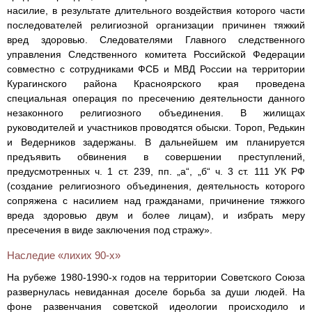
насилие, в результате длительного воздействия которого части
последователей религиозной организации причинен тяжкий
вред здоровью. Следователями Главного следственного
управления Следственного комитета Российской Федерации
совместно с сотрудниками ФСБ и МВД России на территории
Курагинского района Красноярского края проведена
специальная операция по пресечению деятельности данного
незаконного религиозного объединения. В жилищах
руководителей и участников проводятся обыски. Тороп, Редькин
и Ведерников задержаны. В дальнейшем им планируется
предъявить обвинения в совершении преступлений,
предусмотренных ч. 1 ст. 239, пп. „а“, „б“ ч. 3 ст. 111 УК РФ
(создание религиозного объединения, деятельность которого
сопряжена с насилием над гражданами, причинение тяжкого
вреда здоровью двум и более лицам), и избрать меру
пресечения в виде заключения под стражу».
Наследие «лихих 90-х»
На рубеже 1980-1990-х годов на территории Советского Союза
развернулась невиданная доселе борьба за души людей. На
фоне развенчания советской идеологии происходило и