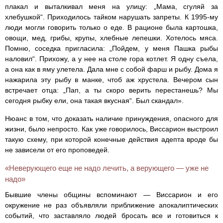
плакал и выталкивал меня на улицу: „Мама, сгуляй за
хлебушкой“. Приходилось тайком нарушать запреты. К 1995-му
люди могли говорить только о еде. В рационе была картошка,
овощи, мед, грибы, крупы, хлебные лепешки. Хотелось мяса.
Помню, соседка пригласила: „Пойдем, у меня Пашка рыбы
наловил“. Прихожу, а у нее на столе гора котлет. Я одну съела,
а она как в яму улетела. Дала мне с собой фарш и рыбу. Дома я
нажарила эту рыбу в манке, чтоб аж хрустела. Вечером сын
встречает отца: „Пап, а ты скоро верить перестанешь? Мы
сегодня рыбку ели, она такая вкусная“. Был скандал».
Нюанс в том, что доказать наличие принуждения, опасного для
жизни, было непросто. Как уже говорилось, Виссарион выстроил
такую схему, при которой конечные действия адепта вроде бы
не зависели от его проповедей.
«Неверующего еще не надо лечить, а верующего — уже не
надо»
Бывшие члены общины вспоминают — Виссарион и его
окружение не раз объявляли приближение апокалиптических
событий, что заставляло людей бросать все и готовиться к