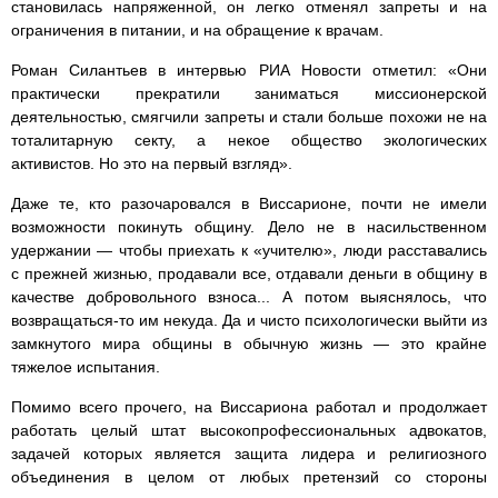
становилась напряженной, он легко отменял запреты и на
ограничения в питании, и на обращение к врачам.
Роман Силантьев в интервью РИА Новости отметил: «Они
практически прекратили заниматься миссионерской
деятельностью, смягчили запреты и стали больше похожи не на
тоталитарную секту, а некое общество экологических
активистов. Но это на первый взгляд».
Даже те, кто разочаровался в Виссарионе, почти не имели
возможности покинуть общину. Дело не в насильственном
удержании — чтобы приехать к «учителю», люди расставались
с прежней жизнью, продавали все, отдавали деньги в общину в
качестве добровольного взноса... А потом выяснялось, что
возвращаться-то им некуда. Да и чисто психологически выйти из
замкнутого мира общины в обычную жизнь — это крайне
тяжелое испытания.
Помимо всего прочего, на Виссариона работал и продолжает
работать целый штат высокопрофессиональных адвокатов,
задачей которых является защита лидера и религиозного
объединения в целом от любых претензий со стороны