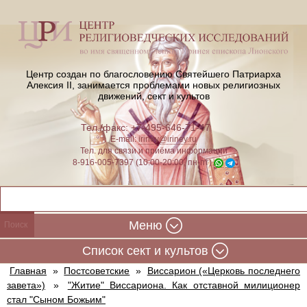
Центр создан по благословению Святейшего Патриарха
Алексия II,
занимается проблемами новых религиозных
движений, сект и культов
Тел./факс: +7-495-646-71-47
E-mail:
iriney@iriney.ru
Тел. для связи и приёма информации
8-916-005-7397 (10:00-20:00, пн-пт)
Меню
Cписок сект и культов
Главная
»
Постсоветские
»
Виссарион («Церковь последнего
завета»)
»
"Житие" Виссариона. Как отставной милиционер
стал "Сыном Божьим"