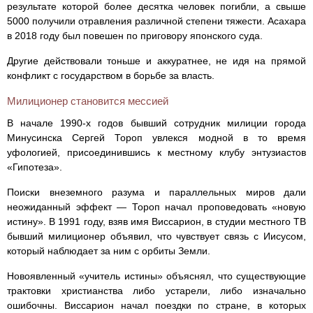
результате которой более десятка человек погибли, а свыше
5000 получили отравления различной степени тяжести. Асахара
в 2018 году был повешен по приговору японского суда.
Другие действовали тоньше и аккуратнее, не идя на прямой
конфликт с государством в борьбе за власть.
Милиционер становится мессией
В начале 1990-х годов бывший сотрудник милиции города
Минусинска Сергей Тороп увлекся модной в то время
уфологией, присоединившись к местному клубу энтузиастов
«Гипотеза».
Поиски внеземного разума и параллельных миров дали
неожиданный эффект — Тороп начал проповедовать «новую
истину». В 1991 году, взяв имя Виссарион, в студии местного ТВ
бывший милиционер объявил, что чувствует связь с Иисусом,
который наблюдает за ним с орбиты Земли.
Новоявленный «учитель истины» объяснял, что существующие
трактовки христианства либо устарели, либо изначально
ошибочны. Виссарион начал поездки по стране, в которых