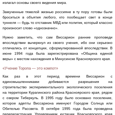
излагал основы своего видения мира.
Замученные тяжелой жизнью россияне в ту пору готовы были
броситься в объятия любого, кто пообещает свет в конце
туннеля — будь то отставник МВД или политик, который классно
произносит слово «однозначно».
Нужно заметить, что сам Виссарион ранние проповеди
впоследствии вычеркнул из своего учения, ибо они серьезно
отличались от концепции, сформулированной впоследствии. В
июне 1994 года была зарегистрирована «Община единой
веры» с местом нахождения в Минусинске Красноярского края.
«Учение Торопа — это компот»
Как раз в этот период времени Виссарион с
единомышленниками добиваются разрешения на
строительство экспериментального экологического поселения
на территории Курагинского района Красноярского края, рядом
с озером Тиберкуль. В 1995 году было основано поселение,
которое адепты Виссариона именуют Городом Солнца или
Обителью Рассвета. В октябре 1995 года была проведена
перерегистрация Управлением юстиции Красноярского края