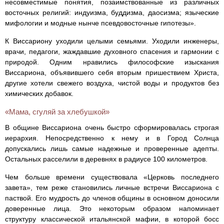
несовместимые понятия, позаимствованные из различных
восточных религий: индуизма, буддизма, даосизма; языческие
мифологии и модные нынче псевдовосточные гипотезы».
К Виссариону уходили целыми семьями. Уходили инженеры,
врачи, педагоги, жаждавшие духовного спасения и гармонии с
природой. Одним нравились философские изыскания
Виссариона, объявившего себя вторым пришествием Христа,
другие хотели свежего воздуха, чистой воды и продуктов без
химических добавок.
«Мама, сгуляй за хлебушкой»
В общине Виссариона очень быстро сформировалась строгая
иерархия. Непосредственно к нему и в Город Солнца
допускались лишь самые надежные и проверенные адепты.
Остальных расселили в деревнях в радиусе 100 километров.
Чем больше времени существовала «Церковь последнего
завета», тем реже становились личные встречи Виссариона с
паствой. Его мудрость до членов общины в основном доносили
доверенные лица. Это некоторым образом напоминает
структуру классической итальянской мафии, в которой босс