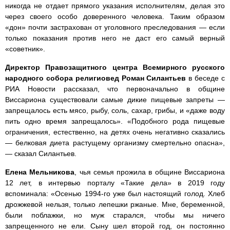
никогда не отдает прямого указания исполнителям, делая это
через своего особо доверенного человека. Таким образом
«дон» почти застрахован от уголовного преследования — если
только показания против него не даст его самый верный
«советник».
Директор Правозащитного центра Всемирного русского
народного собора религиовед Роман Силантьев
в беседе с
РИА Новости рассказал, что первоначально в общине
Виссариона существовали самые дикие пищевые запреты —
запрещалось есть мясо, рыбу, соль, сахар, грибы, и «даже воду
пить одно время запрещалось». «Подобного рода пищевые
ограничения, естественно, на детях очень негативно сказались
— белковая диета растущему организму смертельно опасна»,
— сказал Силантьев.
Елена Мельникова
, чья семья прожила в общине Виссариона
12 лет, в интервью порталу «Такие дела» в 2019 году
вспоминала: «Осенью 1994-го уже был настоящий голод. Хлеб
дрожжевой нельзя, только лепешки ржаные. Мне, беременной,
были поблажки, но муж старался, чтобы мы ничего
запрещенного не ели. Сыну шел второй год, он постоянно