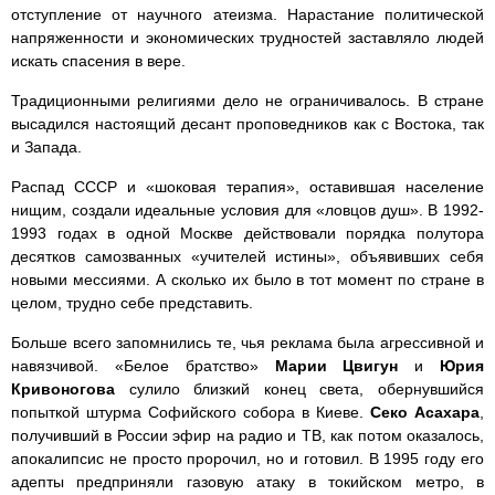
отступление от научного атеизма. Нарастание политической
напряженности и экономических трудностей заставляло людей
искать спасения в вере.
Традиционными религиями дело не ограничивалось. В стране
высадился настоящий десант проповедников как с Востока, так
и Запада.
Распад СССР и «шоковая терапия», оставившая население
нищим, создали идеальные условия для «ловцов душ». В 1992-
1993 годах в одной Москве действовали порядка полутора
десятков самозванных «учителей истины», объявивших себя
новыми мессиями. А сколько их было в тот момент по стране в
целом, трудно себе представить.
Больше всего запомнились те, чья реклама была агрессивной и
навязчивой. «Белое братство»
Марии Цвигун
и
Юрия
Кривоногова
сулило близкий конец света, обернувшийся
попыткой штурма Софийского собора в Киеве.
Секо Асахара
,
получивший в России эфир на радио и ТВ, как потом оказалось,
апокалипсис не просто пророчил, но и готовил. В 1995 году его
адепты предприняли газовую атаку в токийском метро, в