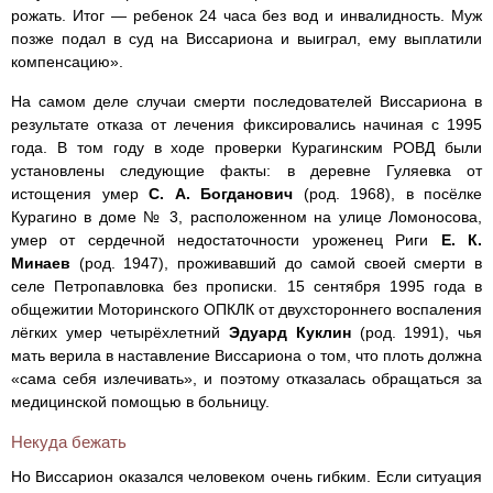
рожать. Итог — ребенок 24 часа без вод и инвалидность. Муж
позже подал в суд на Виссариона и выиграл, ему выплатили
компенсацию».
На самом деле случаи смерти последователей Виссариона в
результате отказа от лечения фиксировались начиная с 1995
года. В том году в ходе проверки Курагинским РОВД были
установлены следующие факты: в деревне Гуляевка от
истощения умер
С. А. Богданович
(род. 1968), в посёлке
Курагино в доме № 3, расположенном на улице Ломоносова,
умер от сердечной недостаточности уроженец Риги
Е. К.
Минаев
(род. 1947), проживавший до самой своей смерти в
селе Петропавловка без прописки. 15 сентября 1995 года в
общежитии Моторинского ОПКЛК от двухстороннего воспаления
лёгких умер четырёхлетний
Эдуард Куклин
(род. 1991), чья
мать верила в наставление Виссариона о том, что плоть должна
«сама себя излечивать», и поэтому отказалась обращаться за
медицинской помощью в больницу.
Некуда бежать
Но Виссарион оказался человеком очень гибким. Если ситуация