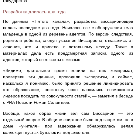
государства.
Разработка длилась два года
По данным «Пятого канала», разработка виссарионовцев
велась последние два года. Началось все с обнаружения тела
младенца в одной из деревень адептов. По версии следствия,
родители ребенка, следуя указания Виссариона, отказались от
лечения, что и привело к летальному исходу. Также в
материалах дела есть предсмертная записка одного из
адептов, который свел счеты с жизнью.
«Видимо, длительное время копили на них компромат,
проверяли эти данные, проводили экспертизы, и сейчас,
насколько я понимаю, было принято решение ликвидировать
это образование, поскольку явно сложились возможности
лидеров посадить по совокупности статей», — заметил в беседе
с РИА Новости Роман Силантьев.
Вообще, какой образ жизни вел сам Виссарион — это
отдельный вопрос. В общине спиртное было под запретом, но в
доме «учителя» при задержании обнаружилась целая
коллекция пустых бутылок из-под алкоголя.