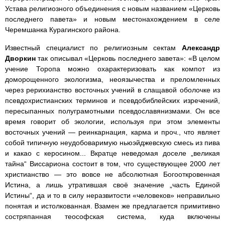
Устава религиозного объединения с новым названием «Церковь
последнего павета» и новым местонахождением в селе
Черемшанка Курагинского района.
Известный специалист по религиозным сектам
Александр
Дворкин
так описывал «Церковь последнего завета»: «В целом
учение Торопа можно охарактеризовать как компот из
доморощенного экологизма, неоязычества и преломленных
через рерихианство восточных учений в слащавой оболочке из
псевдохристианских терминов и псевдобиблейских изречений,
пересыпанных полуграмотными псевдославянизмами. Он все
время говорит об экологии, используя при этом элементы
восточных учений — реинкарнация, карма и проч., что являет
собой типичную неудобоваримую ньюэйджевскую смесь из пива
и какао с керосином... Вкратце неведомая доселе „великая
тайна“ Виссариона состоит в том, что существующее 2000 лет
христианство — это вовсе не абсолютная Богооткровенная
Истина, а лишь утратившая своё значение „часть Единой
Истины“, да и то в силу неразвитости «человеков» неправильно
понятая и истолкованная. Взамен же предлагается примитивно
состряпанная теософская система, куда включены