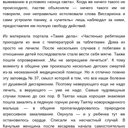
выживанию в условиях «конца света». Когда же ничего такого не
происходило, пастве объясняли — ничего такого им не
говорили, они неправильно истолковали слова Виссариона и
сами устроили панику, а «учитель» лишь наблюдал за ними,
предоставляя им полную свободу действий.
Из материала портала «Такие дела»: «Частенько ребятишки
приходили ко мне с температурой за таблетками. Дома их
просто не лечили. После нескольких случаев с побегами в
отношении детей последователи стали вести себя мягче. Также
пошли опровержения: „Мы не запрещаем лечиться“. К тому
моменту в общине уже произошло несколько детских смертей
из-за неоказанной медицинской помощи. Но я отлично помню
эту заповедь № 37, смысл которой в том, что все наши болезни
от душевной дисгармонии. Поэтому неверующего еще не надо
лечить, а верующего — уже не надо. Самые чудовищные
случаи помню до сих пор. В Таятах наша хорошая знакомая
пошла закалять в ледяную горную речку Таятку новорожденного
малыша — в общине пропагандировалось природное
агрессивное закаливание. Окунула — и у ребенка тут же
остановилось сердце. Списали на несчастный случай. В
Качульке женщина после кесарева начала самостоятельно