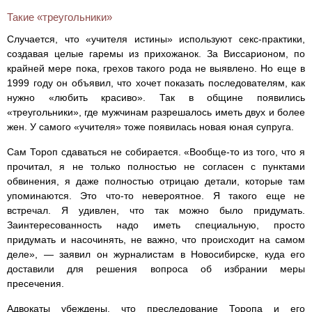
Такие «треугольники»
Случается, что «учителя истины» используют секс-практики,
создавая целые гаремы из прихожанок. За Виссарионом, по
крайней мере пока, грехов такого рода не выявлено. Но еще в
1999 году он объявил, что хочет показать последователям, как
нужно «любить красиво». Так в общине появились
«треугольники», где мужчинам разрешалось иметь двух и более
жен. У самого «учителя» тоже появилась новая юная супруга.
Сам Тороп сдаваться не собирается. «Вообще-то из того, что я
прочитал, я не только полностью не согласен с пунктами
обвинения, я даже полностью отрицаю детали, которые там
упоминаются. Это что-то невероятное. Я такого еще не
встречал. Я удивлен, что так можно было придумать.
Заинтересованность надо иметь специальную, просто
придумать и насочинять, не важно, что происходит на самом
деле», — заявил он журналистам в Новосибирске, куда его
доставили для решения вопроса об избрании меры
пресечения.
Адвокаты убеждены, что преследование Торопа и его