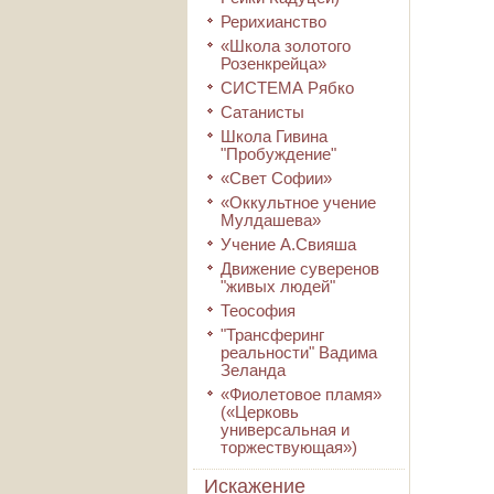
Рерихианство
«Школа золотого
Розенкрейца»
СИСТЕМА Рябко
Сатанисты
Школа Гивина
"Пробуждение"
«Свет Софии»
«Оккультное учение
Мулдашева»
Учение А.Свияша
Движение суверенов
"живых людей"
Теософия
"Трансферинг
реальности" Вадима
Зеланда
«Фиолетовое пламя»
(«Церковь
универсальная и
торжествующая»)
Искажение