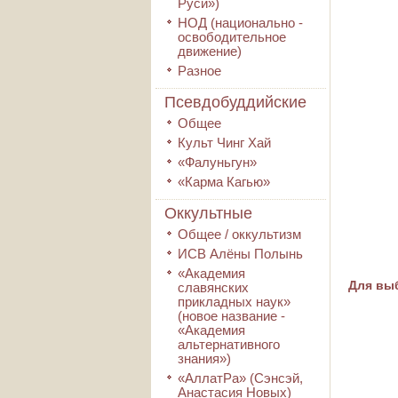
Руси»)
НОД (национально -
освободительное
движение)
Разное
Псевдобуддийские
Общее
Культ Чинг Хай
«Фалуньгун»
«Карма Кагью»
Оккультные
Общее / оккультизм
ИСВ Алёны Полынь
«Академия
Для выб
славянских
прикладных наук»
(новое название -
«Академия
альтернативного
знания»)
«АллатРа» (Сэнсэй,
Анастасия Новых)