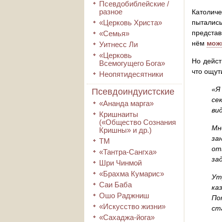
Псевдобиблейские /
разное
Католиче
«Церковь Христа»
пытались
представ
«Семья»
нём
мож
Уитнесс Ли
«Церковь
Но дейст
Всемогущего Бога»
что ощут
Неопятидесятники
«Я
Псевдоиндуистские
се
«Ананда марга»
ви
Кришнаиты
(«Общество Сознания
Мн
Кришны» и др.)
за
ТМ
от
«Тантра-Сангха»
за
Шри Чинмой
«Брахма Кумарис»
Ут
Саи Баба
ка
Ошо Раджниш
По
«Искусство жизни»
ст
«Сахаджа-йога»