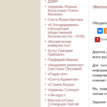
ДЭИР
«Церковь Иоанна
«Восточ
Богослова» Олега
Моленко
Секта Якова Кротова
Обсудить
«К богодержавию»
(«Концепция
общественной
безопасности» – КОБ)
«Космические
коммунисты»
Культ Григория
Дорогие 
Грабового
всего ру
Порфирий Иванов
«Академия развития»
Для того
Светланы Пеуновой
информа
«Радастея»
пожертво
«Секта Адамитов»
поможет 
«Страна Анура»
Мы нужд
«Церковь Солнца»
сектам с
«Эксодус»
Маслов («Союз
Заранее 
Сотворцов Святой