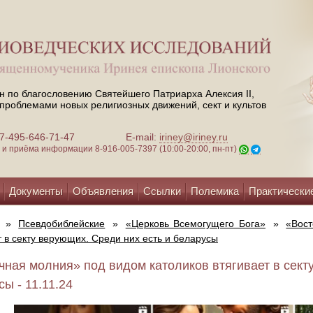
н по благословению Святейшего Патриарха Алексия II,
проблемами новых религиозных движений, сект и культов
 +7-495-646-71-47
E-mail:
iriney@iriney.ru
зи и приёма информации
8-916-005-7397 (10:00-20:00, пн-пт)
Документы
Объявления
Ссылки
Полемика
Практически
»
Псевдобиблейские
»
«Церковь Всемогущего Бога»
»
«Вост
т в секту верующих. Среди них есть и беларусы
чная молния» под видом католиков втягивает в сект
ы - 11.11.24