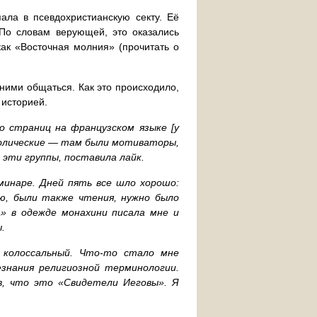
ала в псевдохристианскую секту. Её
 По словам верующей, это оказались
как «Восточная молния» (прочитать о
 ними общаться. Как это происходило,
 историей.
ко страниц на французском языке [у
толические — там были мотиваторы,
эти группы, поставила лайк.
инаре. Дней пять все шло хорошо:
ию, были также чтения, нужно было
а» в одежде монахини писала мне и
.
 колоссальный. Что-то стало мне
знания религиозной терминологии.
в, что это «Свидетели Иеговы». Я