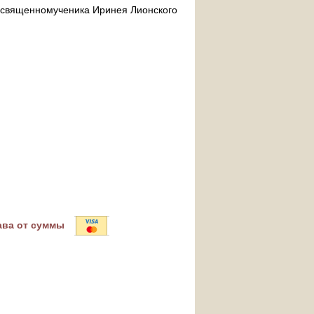
ра священномученика Иринея Лионского
ава от суммы