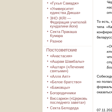
Че
«Гухья Самадж»
на
«Университет
единства Дикша»
от
3HO (KRI ―
То есть,
Федерация учителей
кундалини йоги)
типа «К
Секта Пракаша
конфере
Кумара
беларусс
Разное
«О
Постсоветские
кт
«Анастасия»
чт
«Ашрам Шамбалы»
ст
«Аштар» («Лечение
Бо
святыми»)
«Алля Аят»
Собеседн
но полаг
«Белое братство»
формаль
«Бажовцы»
оказаться
Богородичники
Виссарион («Церковь
последнего завета»)
Секта Белодеда
07.11.20