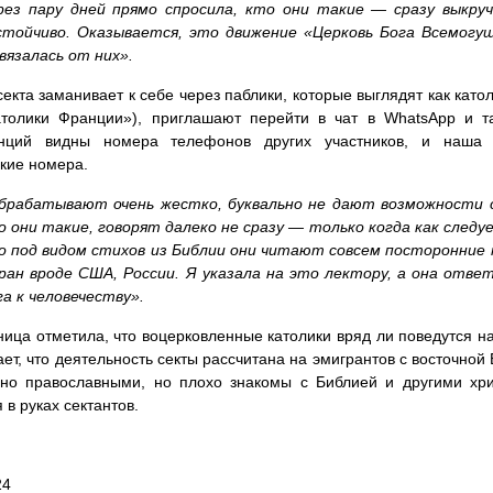
рез пару дней прямо спросила, кто они такие — сразу выкручи
стойчиво. Оказывается, это движение «Церковь Бога Всемогущ
вязалась от них».
 секта заманивает к себе через паблики, которые выглядят как кат
атолики Франции»), приглашают перейти в чат в WhatsApp и т
нций видны номера телефонов других участников, и наша 
кие номера.
брабатывают очень жестко, буквально не дают возможности с
о они такие, говорят далеко не сразу — только когда как сле
о под видом стихов из Библии они читают совсем посторонние
ран вроде США, России. Я указала на это лектору, а она отве
га к человечеству».
ица отметила, что воцерковленные католики вряд ли поведутся на
ает, что деятельность секты рассчитана на эмигрантов с восточной
но православными, но плохо знакомы с Библией и другими хрис
 в руках сектантов.
24