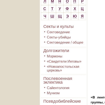
Л
М
Н
О
П
Р
С
Т
У
Ф
Х
Ц
Ч
Ш
Щ
Э
Ю
Я
Секты и культы
Сектоведение
Секты-убийцы
Сектоведение / общее
Долгожители
Мормоны
«Свидетели Иеговы»
«Новоапостольская
церковь»
Послевоенная
эклектика
Сайентология
Мунизм
«В лент
Псевдобиблейские
группы,