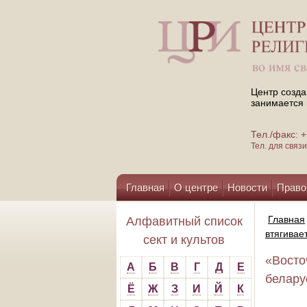
Центр созда
занимается 
Тел./факс:
Тел. для свя
Главная
О центре
Новости
Право
Помощь центру
Главная
Алфавитный список
втягивае
сект и культов
«Восто
А
Б
В
Г
Д
Е
беларус
Ё
Ж
З
И
Й
К