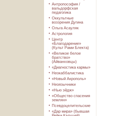
Антропософия /
вальдорфская
педагогика
Оккультные
воззрения Дугина
Ольга Асауляк
Астрология
Центр
«Благодарение»
(Культ Рами Блекта)
«Великое белое
братство»
(Айванховцы)
«Диагностика кармы»
Неокаббалистика
«Новый Акрополь»
Неоязычники
«Нью эйдж»
«Общество спасения
землян»
Псевдоцелительские
«Дар мира» (бывшая
Рейки Кадуцей)