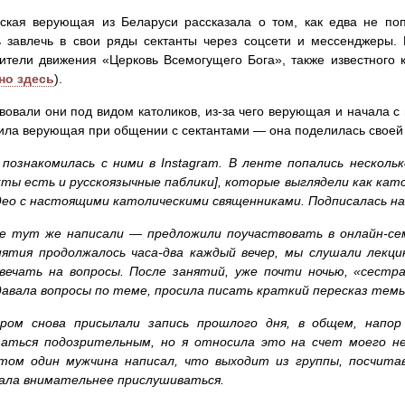
ская верующая из Беларуси рассказала о том, как едва не поп
 завлечь в свои ряды сектанты через соцсети и мессенджеры.
ители движения «Церковь Всемогущего Бога», также известного 
но здесь
).
вовали они под видом католиков, из-за чего верующая и начала с
ила верующая при общении с сектантами — она поделилась своей
 познакомилась с ними в Instagram. В ленте попались несколь
кты есть и русскоязычные паблики], которые выглядели как ка
део с настоящими католическими священниками. Подписалась на 
е тут же написали — предложили поучаствовать в онлайн-сем
нятия продолжалось часа-два каждый вечер, мы слушали лекц
вечать на вопросы. После занятий, уже почти ночью, «сестр
давала вопросы по теме, просила писать краткий пересказ темы
ром снова присылали запись прошлого дня, в общем, напор
заться подозрительным, но я относила это на счет моего не
том один мужчина написал, что выходит из группы, посчита
ала внимательнее прислушиваться.