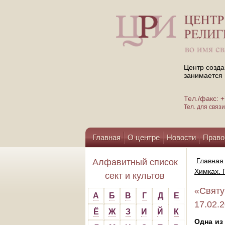
Центр созда
занимается 
Тел./факс:
Тел. для свя
Главная
О центре
Новости
Право
Помощь центру
Главная
Алфавитный список
Химках. 
сект и культов
«Святу
А
Б
В
Г
Д
Е
17.02.
Ё
Ж
З
И
Й
К
Одна из