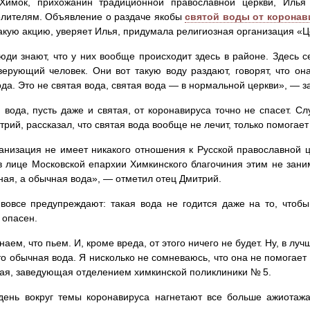
Химок, прихожанин традиционной православной церкви, Илья
елителям. Объявление о раздаче якобы
святой воды от коронав
акую акцию, уверяет Илья, придумала религиозная организация «
юди знают, что у них вообще происходит здесь в районе. Здесь с
верующий человек. Они вот такую воду раздают, говорят, что о
ода. Это не святая вода, святая вода — в нормальной церкви», — з
 вода, пусть даже и святая, от коронавируса точно не спасет. С
трий, рассказал, что святая вода вообще не лечит, только помогает
анизация не имеет никакого отношения к Русской православной ц
в лице Московской епархии Химкинского благочиния этим не заним
ая, а обычная вода», — отметил отец Дмитрий.
вовсе предупреждают: такая вода не годится даже на то, чтобы
 опасен.
наем, что пьем. И, кроме вреда, от этого ничего не будет. Ну, в лу
то обычная вода. Я нисколько не сомневаюсь, что она не помогае
ая, заведующая отделением химкинской поликлиники № 5.
день вокруг темы коронавируса нагнетают все больше ажиотаж