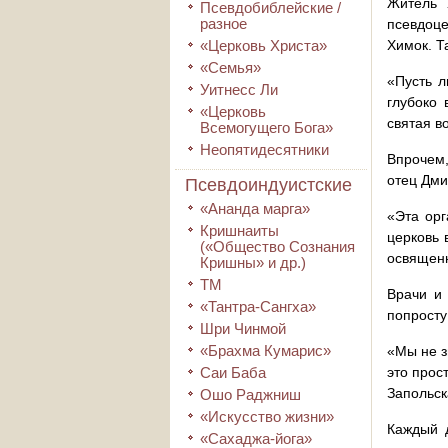
Житель 
Псевдобиблейские /
разное
псевдоц
«Церковь Христа»
Химок. Т
«Семья»
«Пусть л
Уитнесс Ли
глубоко 
«Церковь
святая в
Всемогущего Бога»
Неопятидесятники
Впрочем,
отец Дми
Псевдоиндуистские
«Ананда марга»
«Эта орг
Кришнаиты
церковь 
(«Общество Сознания
освященн
Кришны» и др.)
ТМ
Врачи и 
«Тантра-Сангха»
попросту
Шри Чинмой
«Брахма Кумарис»
«Мы не з
Саи Баба
это прос
Запольск
Ошо Раджниш
«Искусство жизни»
Каждый 
«Сахаджа-йога»