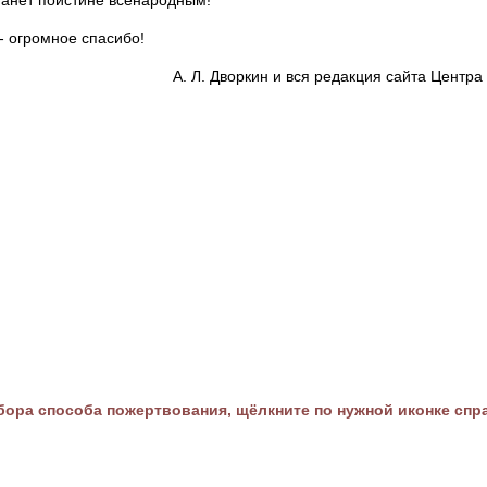
танет поистине всенародным!
- огромное спасибо!
А. Л. Дворкин и вся редакция сайта Цент
ора способа пожертвования, щёлкните по нужной иконке спр