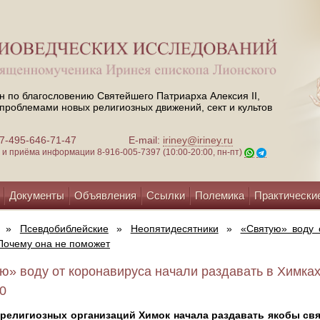
н по благословению Святейшего Патриарха Алексия II,
проблемами новых религиозных движений, сект и культов
 +7-495-646-71-47
E-mail:
iriney@iriney.ru
зи и приёма информации
8-916-005-7397 (10:00-20:00, пн-пт)
Документы
Объявления
Ссылки
Полемика
Практически
»
Псевдобиблейские
»
Неопятидесятники
»
«Святую» воду 
Почему она не поможет
ю» воду от коронавируса начали раздавать в Химках
20
 религиозных организаций Химок начала раздавать якобы свя