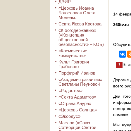
ДЭИР
«Церковь Иоанна
Богослова» Олега
14 февра
Моленко
Секта Якова Кротова
360tv.ru
«К богодержавию»
(«Концепция
общественной
безопасности» – КОБ)
Обсудить
«Космические
коммунисты»
Культ Григория
Грабового
Порфирий Иванов
«Академия развития»
Дорогие 
Светланы Пеуновой
всего ру
«Радастея»
Для того
«Секта Адамитов»
информа
«Страна Анура»
пожертво
«Церковь Солнца»
поможет 
«Эксодус»
Маслов («Союз
Мы нужд
Сотворцов Святой