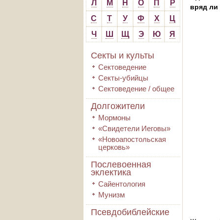
Л
М
Н
О
П
Р
вряд ли
С
Т
У
Ф
Х
Ц
Ч
Ш
Щ
Э
Ю
Я
Секты и культы
Сектоведение
Секты-убийцы
Сектоведение / общее
Долгожители
Мормоны
«Свидетели Иеговы»
«Новоапостольская
церковь»
Послевоенная
эклектика
Сайентология
Мунизм
Псевдобиблейские