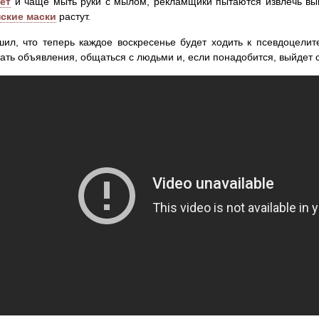
ет
и чаще мыть руки с мылом, рекламщики пытаются извлечь выг
ские маски
растут.
ил, что теперь каждое воскресенье будет ходить к псевдоцели
ать объявления, общаться с людьми и, если понадобится, выйдет 