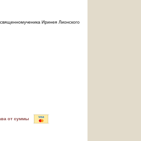
ра священномученика Иринея Лионского
ава от суммы