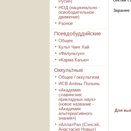
сектам с
Руси»)
НОД (национально -
Заранее 
освободительное
движение)
Разное
Псевдобуддийские
Общее
Культ Чинг Хай
«Фалуньгун»
«Карма Кагью»
Оккультные
Общее / оккультизм
ИСВ Алёны Полынь
«Академия
славянских
прикладных наук»
(новое название -
«Академия
Для выб
альтернативного
знания»)
«АллатРа» (Сэнсэй,
Анастасия Новых)