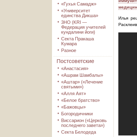
иммунит
«Гухья Самадж»
медицин
«Университет
единства Дикша»
Илья реш
3HO (KRI ―
Расклеив
Федерация учителей
кундалини йоги)
Секта Пракаша
Кумара
Разное
Постсоветские
«Анастасия»
«Ашрам Шамбалы»
«Аштар» («Лечение
святыми»)
«Алля Аят»
«Белое братство»
«Бажовцы»
Богородичники
Виссарион («Церковь
последнего завета»)
Секта Белодеда