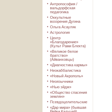
Антропософия /
вальдорфская
педагогика
Оккультные
воззрения Дугина
Ольга Асауляк
Астрология
Центр
«Благодарение»
(Культ Рами Блекта)
«Великое белое
братство»
(Айванховцы)
«Диагностика кармы»
Неокаббалистика
«Новый Акрополь»
Неоязычники
«Нью эйдж»
«Общество спасения
землян»
Псевдоцелительские
«Дар мира» (бывшая
Рейки Кадуцей)