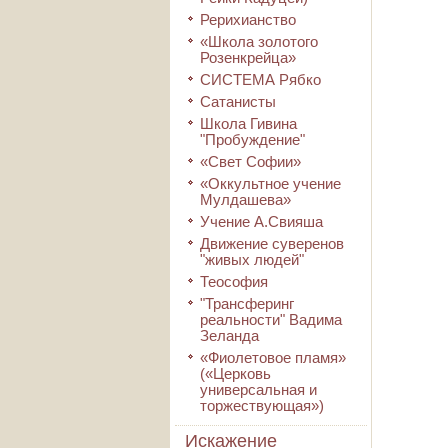
Рерихианство
«Школа золотого
Розенкрейца»
СИСТЕМА Рябко
Сатанисты
Школа Гивина
"Пробуждение"
«Свет Софии»
«Оккультное учение
Мулдашева»
Учение А.Свияша
Движение суверенов
"живых людей"
Теософия
"Трансферинг
реальности" Вадима
Зеланда
«Фиолетовое пламя»
(«Церковь
универсальная и
торжествующая»)
Искажение