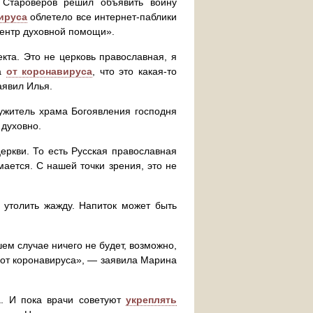
 Староверов решил объявить войну
ируса
облетело все интернет-паблики
Центр духовной помощи».
екта. Это не церковь православная, я
на
от коронавируса
, что это какая-то
аявил Илья.
лужитель храма Богоявления господня
 духовно.
еркви. То есть Русская православная
ается. С нашей точки зрения, это не
 утолить жажду. Напиток может быть
чшем случае ничего не будет, возможно,
т от коронавируса», — заявила Марина
а. И пока врачи советуют
укреплять