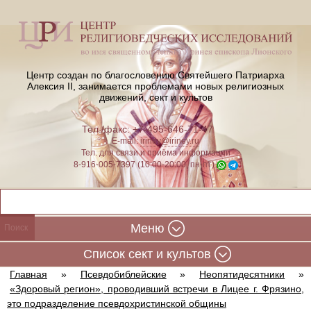
Центр создан по благословению Святейшего Патриарха
Алексия II,
занимается проблемами новых религиозных
движений, сект и культов
Тел./факс: +7-495-646-71-47
E-mail:
iriney@iriney.ru
Тел. для связи и приёма информации
8-916-005-7397 (10:00-20:00, пн-пт)
Меню
Cписок сект и культов
Главная
»
Псевдобиблейские
»
Неопятидесятники
»
«Здоровый регион», проводивший встречи в Лицее г. Фрязино,
это подразделение псевдохристинской общины