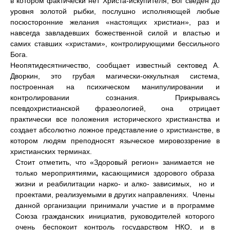
в котором фактически нет Христа-искупителя, Бог сведен до
уровня золотой рыбки, послушно исполняющей любые
посюсторонние желания «настоящих христиан», раз и
навсегда завладевших божественной силой и властью и
самих ставших «христами», контролирующими бессильного
Бога.
Неопятидесятничество, сообщает известный сектовед А.
Дворкин, это грубая магически-оккультная система,
построенная на психическом манипулировании и
контролировании сознания. Прикрываясь
псевдохристианской фразеологией, она отрицает
практически все положения исторического христианства и
создает абсолютно ложное представление о христианстве, в
котором людям преподносят языческое мировоззрение в
христианских терминах.
Стоит отметить, что «Здоровый регион» занимается не
только мероприятиями
,
касающимися здорового образа
жизни и реабилитации нарко- и алко- зависимых, но и
проектами, реализуемыми в других направлениях. Члены
данной организации принимали участие и в программе
Союза гражданских инициатив, руководителей которого
очень беспокоит контроль государством НКО, и в