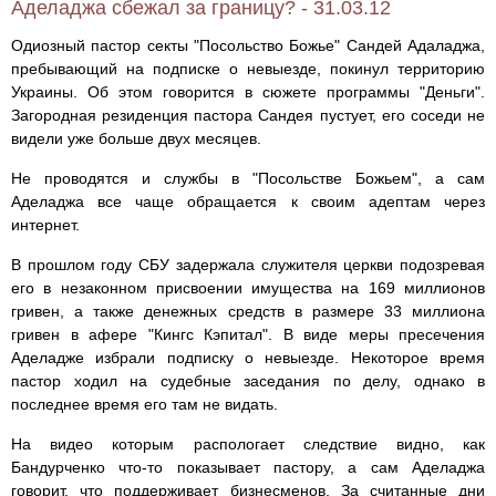
Аделаджа сбежал за границу? - 31.03.12
Одиозный пастор секты "Посольство Божье" Сандей Адаладжа,
пребывающий на подписке о невыезде, покинул территорию
Украины. Об этом говорится в сюжете программы "Деньги".
Загородная резиденция пастора Сандея пустует, его соседи не
видели уже больше двух месяцев.
Не проводятся и службы в "Посольстве Божьем", а сам
Аделаджа все чаще обращается к своим адептам через
интернет.
В прошлом году СБУ задержала служителя церкви подозревая
его в незаконном присвоении имущества на 169 миллионов
гривен, а также денежных средств в размере 33 миллиона
гривен в афере "Кингс Кэпитал". В виде меры пресечения
Аделадже избрали подписку о невыезде. Некоторое время
пастор ходил на судебные заседания по делу, однако в
последнее время его там не видать.
На видео которым распологает следствие видно, как
Бандурченко что-то показывает пастору, а сам Аделаджа
говорит, что поддерживает бизнесменов. За считанные дни