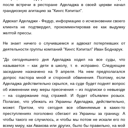
после встречи в ресторане Аделаджа в своей церкви начал
грандиозную агитацию за "Кингс Кэпитал".
Адвокат Аделаджи - Федур, информацию о исчезновении своего
клиента не подтвердил, прокомментировав ее как выдумку
желтой прессы.
Не знает ничего о случившемся и адвокат потерпевших от
деятельности группы компаний "Кингс Кэпитал" Иван Боднарук.
"До сегодняшнего дня Аделаджа ходил на все суды, что
называется – как дети в школу, т. е. исправно. Следующее
заседание назначено на 9 апреля. На нем предполагался
допрос пастора мной и стороной обвинения. Поэтому, если
Аделаджа действительно скрылся, на суде будет поднят вопрос
об изменении ему меры пресечения – из подписки о невыезде
– на содержание под стражей. И будет объявлен розыск.
Полагаю, что убежать из Украины Аделаджа, действительно,
может. Притом, что сегодня все обвиняемые в каких-то
преступлениях поголовно сбегают из Украины за границу. А
чтобы такого не случилось, и чтобы мы потом не искали его по
всему миру, как Авакова или других, было бы правильно, на мой