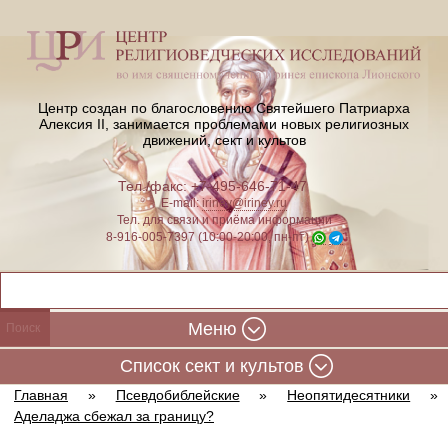
Центр создан по благословению Святейшего Патриарха
Алексия II,
занимается проблемами новых религиозных
движений, сект и культов
Тел./факс: +7-495-646-71-47
E-mail:
iriney@iriney.ru
Тел. для связи и приёма информации
8-916-005-7397 (10:00-20:00, пн-пт)
Меню
Cписок сект и культов
Главная
»
Псевдобиблейские
»
Неопятидесятники
»
Аделаджа сбежал за границу?