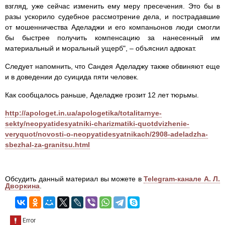
взгляд, уже сейчас изменить ему меру пресечения. Это бы в
разы ускорило судебное рассмотрение дела, и пострадавшие
от мошенничества Аделаджи и его компаньонов люди смогли
бы быстрее получить компенсацию за нанесенный им
материальный и моральный ущерб", – объяснил адвокат.
Следует напомнить, что Сандея Аделаджу также обвиняют еще
и в доведении до суицида пяти человек.
Как сообщалось раньше, Аделадже грозит 12 лет тюрьмы.
http://apologet.in.ua/apologetika/totalitarnye-
sekty/neopyatidesyatniki-charizmatiki-quotdvizhenie-
veryquot/novosti-o-neopyatidesyatnikach/2908-adeladzha-
sbezhal-za-granitsu.html
Обсудить данный материал вы можете в
Telegram-канале А. Л.
Дворкина
.