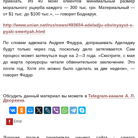
приехать. Из 40 моих клиентов минимальный размер
морального ущерба каждого — 300 тыс. грн. Материальный —
от $1 тыс. до $100 тыс.», — говорит Боднарук.
http://www.unian.net/rus/news/493654-adeladju-obvinyayut-v-
pyati-smertyah.html
По словам адвоката Андрея Федура, допрашивать Аделаджу
будут только через год, поскольку дело затягивается. Сам
процесс может затянуться еще на 2—3 года. «Смотрите, с мая
до марта прокуроры читали обвинительное заключение. Это
почти год. Хотя это можно было сделать за две недели», —
говорит Федур.
Обсудить данный материал вы можете в
Telegram-канале А. Л.
Дворкина
.
Дорогие друзья, посетители нашего сайта - самого