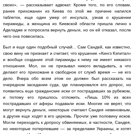
своих», — рассказывает адвокат. Кроме того, по его словам,
ранее прихожанин из Киева по этой же причине напился
таблеток, еще один умер от инсульта, узнав о крушении
пирамиды, а женщина из Киевской области пришла лично к
Аделадже и попросила вернуть деньги, но он ей отказал, после
чего она повесилась.
Был и еще один подобный случай... Сам Сандей, как известно,
свою вину не признает и считает, что крушение «Кингз Кэпитал»
и вообще создание этой пирамиды к нему не имеет никакого
отношения. Мол, он не призывал никого вкладывать, а что
делают его прихожане в свободное от служб время — не его
дело. Вчера обо всем этом он должен был рассказать на
очередном заседании суда, где планировался его допрос, но
появились еще гражданские иски от пострадавших за рубежом,
и потому его пришлось отложить. «Лишь 10% из всех
пострадавших от аферы подавали иски. Многие не верят, что
могут вернуть деньги, некоторые считают Сандея невиновным,
а другие еще ходят в его церковь. Прочли уже половину исков.
Могли переходить к допросу обвиняемых, в частности, Сандея,
но некоторые потерпевшие — за пределами Украины, и хотят