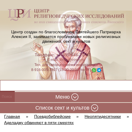
Центр создан по благословению Святейшего Патриарха
Алексия II,
занимается проблемами новых религиозных
движений, сект и культов
Тел./факс: +7-495-646-71-47
E-mail:
iriney@iriney.ru
Тел. для связи и приёма информации
8-916-005-7397 (10:00-20:00, пн-пт)
Меню
Cписок сект и культов
Главная
»
Псевдобиблейские
»
Неопятидесятники
»
Аделаджу обвиняют в пяти смертях