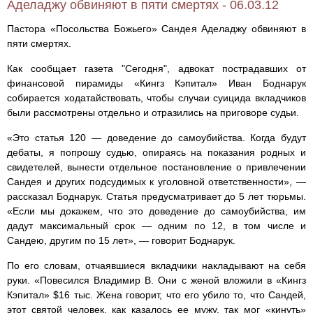
Аделаджу обвиняют в пяти смертях - 06.03.12
Пастора «Посольства Божьего» Сандея Аделаджу обвиняют в
пяти смертях.
Как сообщает газета "Сегодня", адвокат пострадавших от
финансовой пирамиды «Кингз Кэпитал» Иван Боднарук
собирается ходатайствовать, чтобы случаи суицида вкладчиков
были рассмотрены отдельно и отразились на приговоре судьи.
«Это статья 120 — доведение до самоубийства. Когда будут
дебаты, я попрошу судью, опираясь на показания родных и
свидетелей, вынести отдельное постановление о привлечении
Сандея и других подсудимых к уголовной ответственности», —
рассказал Боднарук. Статья предусматривает до 5 лет тюрьмы.
«Если мы докажем, что это доведение до самоубийства, им
дадут максимальный срок — одним по 12, в том числе и
Сандею, другим по 15 лет», — говорит Боднарук.
По его словам, отчаявшиеся вкладчики накладывают на себя
руки. «Повесился Владимир В. Они с женой вложили в «Кингз
Кэпитал» $16 тыс. Жена говорит, что его убило то, что Сандей,
этот святой человек, как казалось ее мужу, так мог «кинуть»