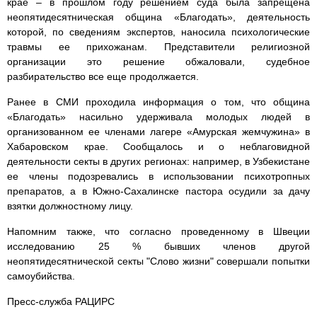
крае – в прошлом году решением суда была запрещена
неопятидесятническая община «Благодать», деятельность
которой, по сведениям экспертов, наносила психологические
травмы ее прихожанам. Представители религиозной
организации это решение обжаловали, судебное
разбирательство все еще продолжается.
Ранее в СМИ проходила информация о том, что община
«Благодать» насильно удерживала молодых людей в
организованном ее членами лагере «Амурская жемчужина» в
Хабаровском крае. Сообщалось и о неблаговидной
деятельности секты в других регионах: например, в Узбекистане
ее члены подозревались в использовании психотропных
препаратов, а в Южно-Сахалинске пастора осудили за дачу
взятки должностному лицу.
Напомним также, что согласно проведенному в Швеции
исследованию 25 % бывших членов другой
неопятидесятнической секты "Слово жизни" совершали попытки
самоубийства.
Пресс-служба РАЦИРС