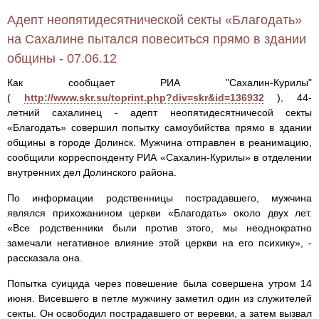
Адепт неопятидесятнической секты «Благодать»
на Сахалине пытался повеситься прямо в здании
общины - 07.06.12
Как сообщает РИА "Сахалин-Курилы"
(
http://www.skr.su/toprint.php?div=skr&id=136932
), 44-
летний сахалинец - адепт неопятидесятничесой секты
«Благодать» совершил попытку самоубийства прямо в здании
общины в городе Долинск. Мужчина отправлен в реанимацию,
сообщили корреспонденту РИА «Сахалин-Курилы» в отделении
внутренних дел Долинского района.
По информации родственницы пострадавшего, мужчина
являлся прихожанином церкви «Благодать» около двух лет.
«Все родственники были против этого, мы неоднократно
замечали негативное влияние этой церкви на его психику», -
рассказала она.
Попытка суицида через повешение была совершена утром 14
июня. Висевшего в петле мужчину заметил один из служителей
секты. Он освободил пострадавшего от веревки, а затем вызвал