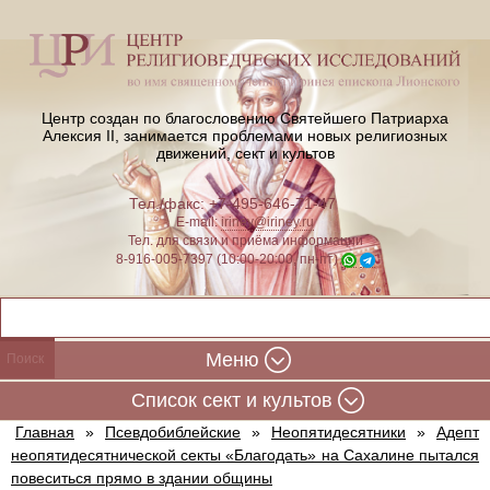
Центр создан по благословению Святейшего Патриарха
Алексия II,
занимается проблемами новых религиозных
движений, сект и культов
Тел./факс: +7-495-646-71-47
E-mail:
iriney@iriney.ru
Тел. для связи и приёма информации
8-916-005-7397 (10:00-20:00, пн-пт)
Меню
Cписок сект и культов
Главная
»
Псевдобиблейские
»
Неопятидесятники
»
Адепт
неопятидесятнической секты «Благодать» на Сахалине пытался
повеситься прямо в здании общины