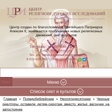
Центр создан по благословению Святейшего Патриарха
Алексия II,
занимается проблемами новых религиозных
движений, сект и культов
Тел./факс: +7-495-646-71-47
E-mail:
iriney@iriney.ru
Тел. для связи и приёма информации
8-916-005-7397 (10:00-20:00, пн-пт)
Меню
Cписок сект и культов
Главная
»
Псевдобиблейские
»
Неопятидесятники
»
Черные
риелторы оставили детям-сиротам вместо жилья вагончик на
автостоянке