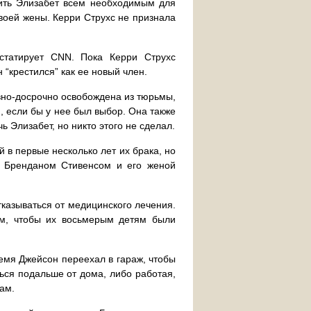
чить Элизабет всем необходимым для
своей жены. Керри Струхс не признала
нстатирует CNN. Пока Керри Струхс
 “крестился” как ее новый член.
овно-досрочно освобождена из тюрьмы,
, если бы у нее был выбор. Она также
ь Элизабет, но никто этого не сделал.
 в первые несколько лет их брака, но
ы Бренданом Стивенсом и его женой
тказываться от медицинского лечения.
м, чтобы их восьмерым детям были
емя Джейсон переехал в гараж, чтобы
ься подальше от дома, либо работая,
ам.