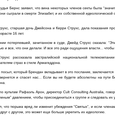
судья Бернс заявил, что вина некоторых членов секты была “знач
они сыграли в смерти Элизабет, и их собственной идеологической 
рухс, старшая дочь Джейсона и Керри Струхс, дала показания про
зрасте 16 лет.
нии потерпевшей, зачитанном в суде, Джейд Струхс сказала: “Эт
ю и все, что они делали. И все это ради ощущения власти... чтобы 
трухс рассказала австралийской национальной телекомпани
ателям страх в стиле Армагеддона.
 посыл, который Брендан вкладывает в это послание, заключается в
вернется и спасет нас... Если вы не будете абсолютны на пути Б
она.
по культам Рафаэль Арон, директор Cult Consulting Australia, гов
омным” давлением, чтобы присоединиться к группе и следовать их
л, что тюрьма вряд ли изменит убеждения “Святых”, и если член
 друг с другом, это может еще больше укрепить их идеологию.