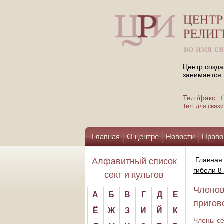
Центр созда
занимается 
Тел./факс:
Тел. для свя
Главная
О центре
Новости
Право
Помощь центру
Главная
Алфавитный список
гибели 8
сект и культов
Членов
А
Б
В
Г
Д
Е
пригов
Ё
Ж
З
И
Й
К
Члены се