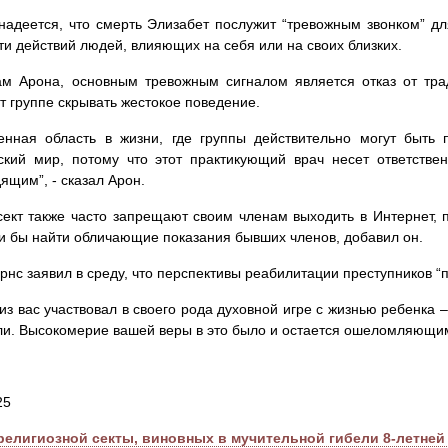
надеется, что смерть Элизабет послужит “тревожным звонком” для
ти действий людей, влияющих на себя или на своих близких.
ам Арона, основным тревожным сигналом является отказ от тра
т группе скрывать жестокое поведение.
енная область в жизни, где группы действительно могут быть п
кий мир, потому что этот практикующий врач несет ответственн
ящим”, - сказал Арон.
ект также часто запрещают своим членам выходить в Интернет, п
и бы найти обличающие показания бывших членов, добавил он.
рнс заявил в среду, что перспективы реабилитации преступников 
из вас участвовал в своего рода духовной игре с жизнью ребенка –
и. Высокомерие вашей веры в это было и остается ошеломляющи
25
религиозной секты, виновных в мучительной гибели 8-летней