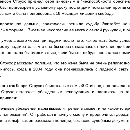
ейсон Струхс признал себя виновным в “неспособности обеспе
 был приговорен к условному сроку после дачи показаний против 
овным и была приговорена к 18 месяцам лишения свободы.
 произошло дальше, практически решило судьбу Элизабет, ко
сь в тюрьме, 17-летнее несогласие ее мужа с сектой рухнулой, и он
 умерла всего через три недели после того, как ее мать была усл
воему надзирателю, что она бы снова отказалась от лечения дочери
 что не стала бы вмешиваться, если бы кто–нибудь попытался помоч
Струхс рассказал полиции, что его жена была не очень религиозной
енилось, когда в 2004 году она познакомилась с лидером сект
.
того как Керри Струхс сближалась с семьей Стивенс, она начала о
 Струхс оставался убежденным неверующим и настаивал на то
прививки.
ечивые убеждения пары вызвали трения в семье, и на какое-то вр
ь напряжения”. Он работал в ночную смену и предпочитал держат
ая в гольф, как он рассказал полиции, согласно судебным документ