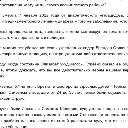
 поставил на карту жизнь своего восьмилетнего ребенка”.
 умерла 7 января 2022 года от диабетического кетоацидоза, 
 и медикаментозного лечения диабета – того же заболевания, котор
кты продолжали петь, танцевать и молиться вокруг ее тела в т
казал, что пора звонить в полицию.
е многих лет убеждения секты укреплял их лидер Брендан Стивенс
ь современную медицину, но отрицал какую-либо ответственность з
оду, когда состояние Элизабет ухудшилось, Стивенс сказал ее р
е, чтобы доказать, что вы все действительно верны нашему вер
ах.
венса, 67-летняя Лоретта, и шестеро их взрослых детей - Тереза
ьян Стивенсы в возрасте от 24 до 35 лет, также были осуждены,
ахари Струхс.
угих были Лахлан и Саманта Шенфиш, супружеская пара в возра
которая ходила в школу вместе с детьми Стивенсов и переехала к
о разбирательства члены их семей рассказали суду, что их все
ные убеждения.