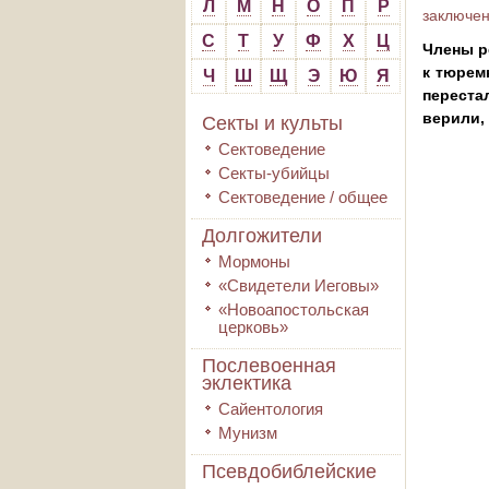
Л
М
Н
О
П
Р
заключе
С
Т
У
Ф
Х
Ц
Члены р
к тюрем
Ч
Ш
Щ
Э
Ю
Я
переста
верили, 
Секты и культы
Сектоведение
Секты-убийцы
Сектоведение / общее
Долгожители
Мормоны
«Свидетели Иеговы»
«Новоапостольская
церковь»
Послевоенная
эклектика
Сайентология
Мунизм
Псевдобиблейские