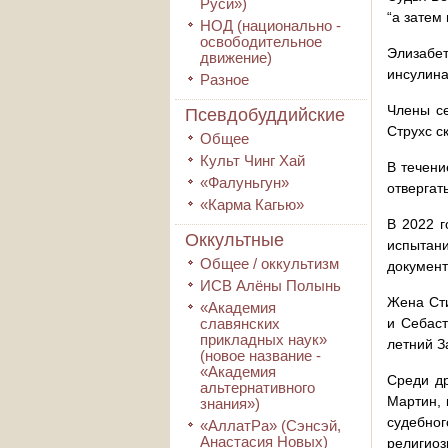
Руси»)
“а затем
НОД (национально -
освободительное
Элизабет
движение)
инсулина
Разное
Члены се
Псевдобуддийские
Струхс с
Общее
Культ Чинг Хай
В течени
«Фалуньгун»
отвергат
«Карма Кагью»
В 2022 г
Оккультные
испытани
Общее / оккультизм
документ
ИСВ Алёны Полынь
Жена Сти
«Академия
славянских
и Себаст
прикладных наук»
летний З
(новое название -
«Академия
Среди др
альтернативного
Мартин, 
знания»)
судебног
«АллатРа» (Сэнсэй,
Анастасия Новых)
религиоз