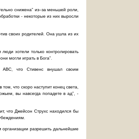
ительно снижена” из–за меньшей роли,
обработки - некоторые из них выросли
тив своих родителей. Она ушла из их
и люди хотели только контролировать
они могли играть в Бога”.
и ABC, что Стивенс внушал своим
 том, что скоро наступит конец света,
ожьем, вы навсегда попадете в ад”, -
орит, что Джейсон Струхс находился бы
 убеждениям.
ам организации разрешить дальнейшие