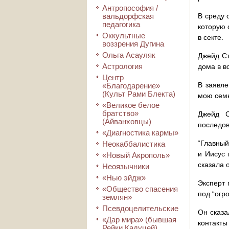
Антропософия /
вальдорфская
В среду 
педагогика
которую 
Оккультные
в секте.
воззрения Дугина
Ольга Асауляк
Джейд Ст
Астрология
дома в во
Центр
В заявле
«Благодарение»
(Культ Рами Блекта)
мою семь
«Великое белое
братство»
Джейд С
(Айванховцы)
последов
«Диагностика кармы»
“Главный
Неокаббалистика
и Иисус 
«Новый Акрополь»
сказала 
Неоязычники
«Нью эйдж»
Эксперт 
«Общество спасения
под “огр
землян»
Псевдоцелительские
Он сказа
«Дар мира» (бывшая
контакты
Рейки Кадуцей)