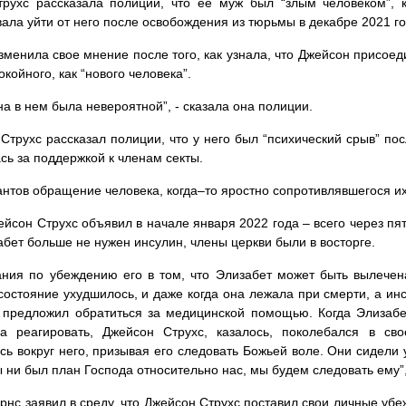
рухс рассказала полиции, что ее муж был “злым человеком”, 
ала уйти от него после освобождения из тюрьмы в декабре 2021 го
зменила свое мнение после того, как узнала, что Джейсон присоеди
окойного, как “нового человека”.
а в нем была невероятной”, - сказала она полиции.
Струхс рассказал полиции, что у него был “психический срыв” пос
сь за поддержкой к членам секты.
антов обращение человека, когда–то яростно сопротивлявшегося их
ейсон Струхс объявил в начале января 2022 года – всего через пят
абет больше не нужен инсулин, члены церкви были в восторге.
ния по убеждению его в том, что Элизабет может быть вылечена
состояние ухудшилось, и даже когда она лежала при смерти, а ин
 предложил обратиться за медицинской помощью. Когда Элизабет
ла реагировать, Джейсон Струхс, казалось, поколебался в св
сь вокруг него, призывая его следовать Божьей воле. Они сидели 
ы ни был план Господа относительно нас, мы будем следовать ему”,
рнс заявил в среду, что Джейсон Струхс поставил свои личные убе