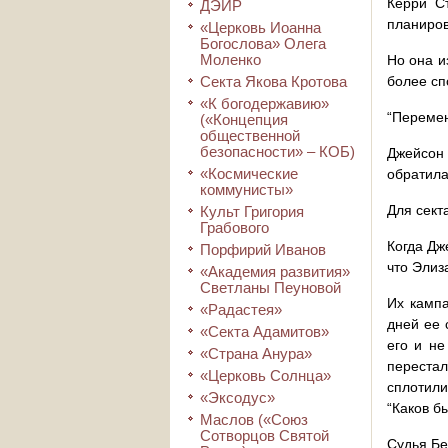
Керри Ст
ДЭИР
планиров
«Церковь Иоанна
Богослова» Олега
Моленко
Но она и
Секта Якова Кротова
более сп
«К богодержавию»
“Перемен
(«Концепция
общественной
безопасности» – КОБ)
Джейсон 
«Космические
обратила
коммунисты»
Для сект
Культ Григория
Грабового
Когда Дж
Порфирий Иванов
что Элиз
«Академия развития»
Светланы Пеуновой
Их кампа
«Радастея»
дней ее 
«Секта Адамитов»
его и не
«Страна Анура»
переста
«Церковь Солнца»
сплотили
«Эксодус»
“Каков б
Маслов («Союз
Сотворцов Святой
Судья Бе