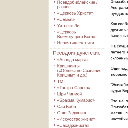
Элизабет
Псевдобиблейские /
разное
Австрали
«Церковь Христа»
нуждаетс
«Семья»
Как сооб
Уитнесс Ли
других ч
«Церковь
виновны
Всемогущего Бога»
Неопятидесятники
На слуша
летнего 
Псевдоиндуистские
склонным
«Ананда марга»
Кришнаиты
Одиннадц
(«Общество Сознания
тюремном
Кришны» и др.)
ТМ
“Элизабе
«Тантра-Сангха»
судья Бе
Шри Чинмой
«Брахма Кумарис»
Это не п
Саи Баба
Элизабет
Ошо Раджниш
месяц п
«Искусство жизни»
настойчи
«Сахаджа-йога»