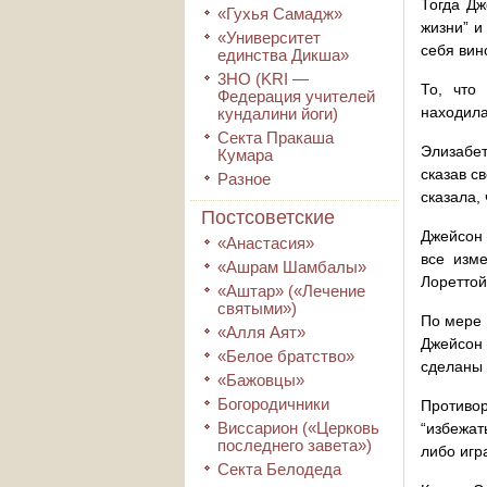
Тогда Дж
«Гухья Самадж»
жизни” и
«Университет
себя вин
единства Дикша»
3HO (KRI ―
То, что
Федерация учителей
находила
кундалини йоги)
Секта Пракаша
Элизабет
Кумара
сказав с
Разное
сказала,
Постсоветские
Джейсон 
«Анастасия»
все изм
«Ашрам Шамбалы»
Лореттой
«Аштар» («Лечение
святыми»)
По мере 
«Алля Аят»
Джейсон
«Белое братство»
сделаны 
«Бажовцы»
Богородичники
Противор
Виссарион («Церковь
“избежат
последнего завета»)
либо игр
Секта Белодеда