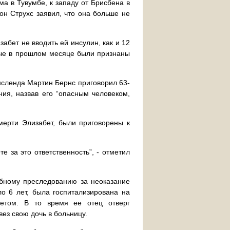
ма в Тувумбе, к западу от Брисбена в
сон Струхс заявил, что она больше не
абет не вводить ей инсулин, как и 12
орые в прошлом месяце были признаны
нсленда Мартин Бернс приговорил 63-
ия, назвав его “опасным человеком,
мерти Элизабет, были приговорены к
е за это ответственность”, - отметил
ебному преследованию за неоказание
о 6 лет, была госпитализирована на
бетом. В то время ее отец отверг
вез свою дочь в больницу.