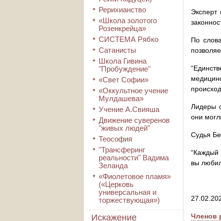
Рерихианство
Эксперт 
«Школа золотого
законнос
Розенкрейца»
СИСТЕМА Рябко
По слов
Сатанисты
позволяе
Школа Гивина
“Единств
"Пробуждение"
медицинс
«Свет Софии»
происход
«Оккультное учение
Мулдашева»
Лидеры с
Учение А.Свияша
они могл
Движение суверенов
"живых людей"
Судья Бе
Теософия
"Трансферинг
“Каждый 
реальности" Вадима
вы любил
Зеланда
«Фиолетовое пламя»
(«Церковь
универсальная и
27.02.20
торжествующая»)
Членов 
Искажение