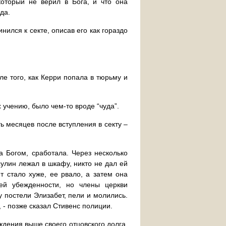
который не верил в Бога, и что она
да.
нился к секте, описав его как гораздо
ле того, как Керри попала в тюрьму и
 учению, было чем-то вроде “чуда”.
ь месяцев после вступления в секту –
 Богом, сработала. Через несколько
сулин лежал в шкафу, никто не дал ей
 стало хуже, ее рвало, а затем она
оей убежденности, но члены церкви
у постели Элизабет, пели и молились.
 - позже сказал Стивенс полиции.
ждения выше своего отцовского долга,