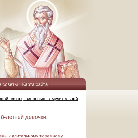
е советы
Карта сайта
зной секты, виновных в мучительной
 8-летней девочки,
рены к длительному тюремному