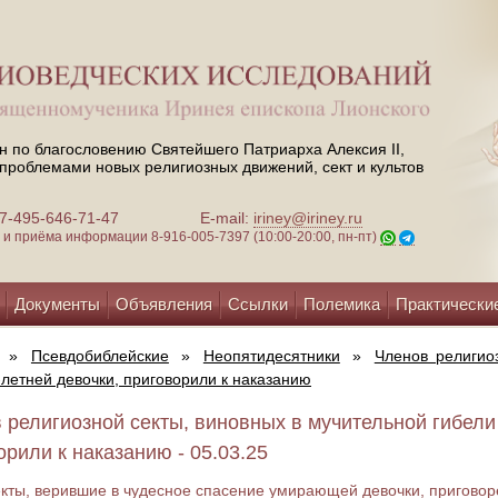
н по благословению Святейшего Патриарха Алексия II,
проблемами новых религиозных движений, сект и культов
 +7-495-646-71-47
E-mail:
iriney@iriney.ru
зи и приёма информации
8-916-005-7397 (10:00-20:00, пн-пт)
Документы
Объявления
Ссылки
Полемика
Практически
»
Псевдобиблейские
»
Неопятидесятники
»
Членов религио
-летней девочки, приговорили к наказанию
 религиозной секты, виновных в мучительной гибели
орили к наказанию - 05.03.25
кты, верившие в чудесное спасение умирающей девочки, пригово