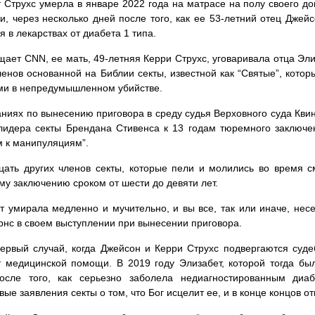
 Струхс умерла в январе 2022 года на матрасе на полу своего до
и, через несколько дней после того, как ее 53-летний отец Джей
я в лекарствах от диабета 1 типа.
щает CNN, ее мать, 49-летняя Керри Струхс, уговаривала отца Элиз
ленов основанной на Библии секты, известной как “Святые”, кот
ми в непредумышленном убийстве.
ниях по вынесению приговора в среду судья Верховного суда Кви
лидера секты Брендана Стивенса к 13 годам тюремного заключен
 к манипуляциям”.
ать других членов секты, которые пели и молились во время с
у заключению сроком от шести до девяти лет.
т умирала медленно и мучительно, и вы все, так или иначе, несет
рнс в своем выступлении при вынесении приговора.
ервый случай, когда Джейсон и Керри Струхс подвергаются суд
 медицинской помощи. В 2019 году Элизабет, которой тогда был
осле того, как серьезно заболела недиагностированным диа
вые заявления секты о том, что Бог исцелит ее, и в конце концов от