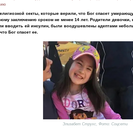
нию
елигиозной секты, которые верили, что Бог спасет умирающ
ному заключению сроком не менее 14 лет. Родители девочки, к
ли вводить ей инсулин, были воодушевлены адептами небол
что Бог спасет ее.
Элизабет Струхс, Фото: Соцсети