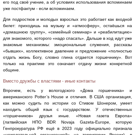
его под своё учение, а об условиях использования вспоминаем
уже постфактум - если вспоминаем.
Для подростков и молодых взрослых это работает как входной
билет: приходишь на музыку и «атмосферу», остаёшься на
«домашнюю группу», «семейный семинар» и «реабилитацию»
для знакомого, которого «надо спасать». Дальше в ход идут уже
знакомые механизмы: эмоциональные служения, рассказы
«бывших», коллективное давление и предложение «полностью
отдать жизнь Богу, словно глина отдается горшечнику». Вот
только на практике это означает отдачу жизни конкретной
общине.
Вместо дружбы с властями - иные контакты
Впрочем, есть у вологодского «Дома горшечника» и
американского Potter’s House и отличия. В США организация,
как можно судить по истории со Стивом Шонером, умеет
находить общий язык с государством. У отечественных
«горшечников» друзья иные. «Новая газета Европа»
(латвийская НПО BDR Novaja Gazeta-Europe, которую
Генпрокуратура РФ ещё в 2023 году официально признала
«нежелательной организацией» на территории России), в