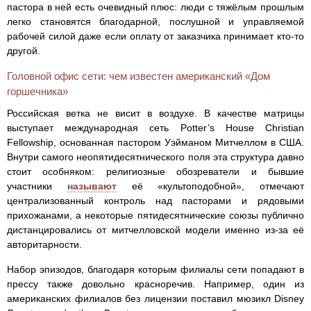
пастора в ней есть очевидный плюс: люди с тяжёлым прошлым
легко становятся благодарной, послушной и управляемой
рабочей силой даже если оплату от заказчика принимает кто-то
другой.
Головной офис сети: чем известен американский «Дом
горшечника»
Российская ветка не висит в воздухе. В качестве матрицы
выступает международная сеть Potter’s House Christian
Fellowship, основанная пастором Уэйманом Митчеллом в США.
Внутри самого неопятидесятнического поля эта структура давно
стоит особняком: религиозные обозреватели и бывшие
участники
называют
её «культоподобной», отмечают
централизованный контроль над пасторами и рядовыми
прихожанами, а некоторые пятидесятнические союзы публично
дистанцировались от митчелловской модели именно из‑за её
авторитарности.
Набор эпизодов, благодаря которым филиалы сети попадают в
прессу также довольно красноречив. Например, один из
американских филиалов без лицензии поставил мюзикл Disney