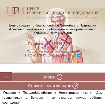
Центр создан по благословению Святейшего Патриарха
Алексия II,
занимается проблемами новых религиозных
движений, сект и культов
Тел./факс: +7-495-646-71-47
E-mail:
iriney@iriney.ru
Тел. для связи и приёма информации
8-916-005-7397 (10:00-20:00, пн-пт)
Меню
Cписок сект и культов
Главная
»
Псевдобиблейские
»
Неопятидесятники
»
«Дом
горшечника» в Вологде и за океаном: трупы, рабство,
совпадения