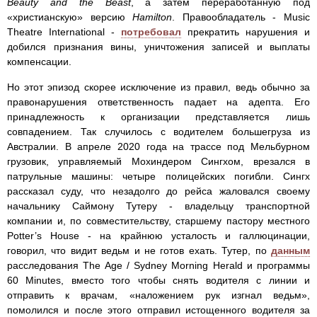
Beauty and the Beast
, а затем переработанную под
«христианскую» версию
Hamilton
. Правообладатель - Music
Theatre International -
потребовал
прекратить нарушения и
добился признания вины, уничтожения записей и выплаты
компенсации.
Но этот эпизод скорее исключение из правил, ведь обычно за
правонарушения ответственность падает на адепта. Его
принадлежность к организации представляется лишь
совпадением. Так случилось с водителем большегруза из
Австралии. В апреле 2020 года на трассе под Мельбурном
грузовик, управляемый Мохиндером Сингхом, врезался в
патрульные машины: четыре полицейских погибли. Сингх
рассказал суду, что незадолго до рейса жаловался своему
начальнику Саймону Тутеру - владельцу транспортной
компании и, по совместительству, старшему пастору местного
Potter’s House - на крайнюю усталость и галлюцинации,
говорил, что видит ведьм и не готов ехать. Тутер, по
данным
расследования The Age / Sydney Morning Herald и программы
60 Minutes, вместо того чтобы снять водителя с линии и
отправить к врачам, «наложением рук изгнал ведьм»,
помолился и после этого отправил истощенного водителя за