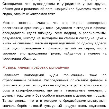
Оговоримся, что руководители и учредители у них другие,
общих дел с религиозной организацией «по бумагам» также не
видно, открытых контрактов тоже.
Можно, конечно, считать, что это чистое совпадение:
религиозные организации тоже нуждаются в складах и офисах,
арендодатель сдаёт площади всем подряд, а реабилитанты,
разумеется, никогда не выходили на смены в соседние цеха и
никак не связаны с малыми производствами по одному адресу.
Ещё одно совпадение - примерно из той же серии, что и
мертвое тело гражданина Грузии, найденное в туалете на
территории общины.
Музыка, каверы и работа с молодёжью
Завлекает вологодский «Дом горшечника» тоже по
отработанным лекалам. Расследования описывают флаеры в
почтовых ящиках, молодёжные клубы, концерты христианского
рока и кавер‑фестивали, где звучат узнаваемые мелодии, с
другими текстами и без особого внимания к авторским правам.
Та же логика, что и в истории с бродвейскими‑мюзиклами:
сначала берём готовый культурный продукт, затем подгоняем