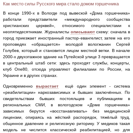
Как место силы Русского мира стало домом горшечника
В конце 1990‑х в Вологде под вывеской «Дома горшечника»
работали представители «международного сообщества
христианских церквей», относимого специалистами к
неопятидесятникам. Журналисты
описывают
схему: сначала в
город приезжает иностранный пастор‑евангелист, затем на его
проповедях «обращается» молодой вологжанин Сергей
Голубев, который и становится лицом местной ветки. В начале
2000‑х двухэтажное здание на Путейской улице 3 превращается
в центральный штаб сети: здесь проходят службы, концерты,
клуб One80, отсюда управляют филиалами по России, на
Украине и в других странах.
Одновременно
вырастает
ещё один элемент - система
«реабилитации» наркозависимых и бывших заключённых. По
свидетельствам бывших постояльцев и публикациям в
региональных СМИ, в вологодском «Доме горшечника»
зависимых берутся «восстанавливать» без медицинской
лицензии, опираясь на жёсткий распорядок, тяжёлый труд,
общинное давление и религиозную риторику. У медиков такая
модель не числится классической реабилитацией, но для