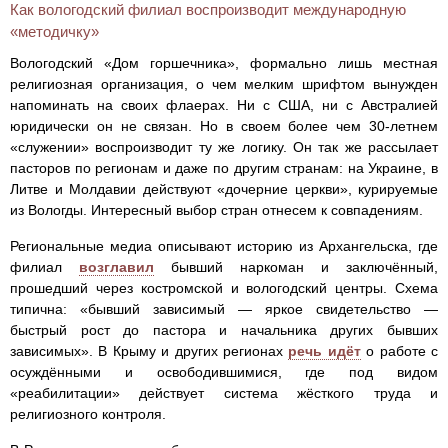
Как вологодский филиал воспроизводит международную
«методичку»
Вологодский «Дом горшечника», формально лишь местная
религиозная организация, о чем мелким шрифтом вынужден
напоминать на своих флаерах. Ни с США, ни с Австралией
юридически он не связан. Но в своем более чем 30-летнем
«служении» воспроизводит ту же логику. Он так же рассылает
пасторов по регионам и даже по другим странам: на Украине, в
Литве и Молдавии действуют «дочерние церкви», курируемые
из Вологды. Интересный выбор стран отнесем к совпадениям.
Региональные медиа описывают историю из Архангельска, где
филиал
возглавил
бывший наркоман и заключённый,
прошедший через костромской и вологодский центры. Схема
типична: «бывший зависимый — яркое свидетельство —
быстрый рост до пастора и начальника других бывших
зависимых». В Крыму и других регионах
речь идёт
о работе с
осуждёнными и освободившимися, где под видом
«реабилитации» действует система жёсткого труда и
религиозного контроля.