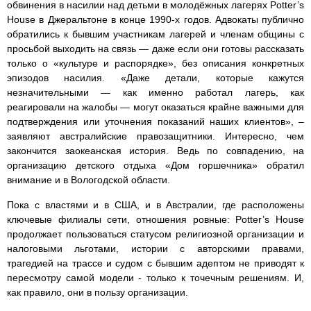
обвинения в насилии над детьми в молодёжных лагерях Potter’s
House в Джеральтоне в конце 1990‑х годов. Адвокаты публично
обратились к бывшим участникам лагерей и членам общины с
просьбой выходить на связь — даже если они готовы рассказать
только о «культуре и распорядке», без описания конкретных
эпизодов насилия. «Даже детали, которые кажутся
незначительными — как именно работал лагерь, как
реагировали на жалобы — могут оказаться крайне важными для
подтверждения или уточнения показаний наших клиентов», –
заявляют австралийские правозащитники. Интересно, чем
закончится заокеанская история. Ведь по совпадению, на
организацию детского отдыха «Дом горшечника» обратил
внимание и в Вологодской области.
Пока с властями и в США, и в Австралии, где расположены
ключевые филиалы сети, отношения ровные: Potter’s House
продолжает пользоваться статусом религиозной организации и
налоговыми льготами, истории с авторскими правами,
трагедией на трассе и судом с бывшим адептом не приводят к
пересмотру самой модели - только к точечным решениям. И,
как правило, они в пользу организации.