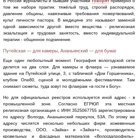
В России журналисты и бывшие участники
говорят
примерно о
том же наборе практик: тяжёлый труд, строгий распорядок,
давление общины, навязчивые требования пожертвований,
культ личности пастора. В медицине это называют заменой
одной зависимости другой: вместо вещества - религиозная
экзальтация и трудовая занятость, вместо индивидуальной
терапии - общинное подчинение.
Путейская — для камеры, Ананьинский — для бумаг
Еще один любопытный момент. География вологодской сети
делится на два слоя. Для камеры и флаера — узнаваемое
здание на Путейской улице, 3, с табличкой «Дом Горшечника»,
клубом One80, сценой и молодёжными фестивалями. Там
снимают сюжеты, туда зовут по флаерам «в гости к Богу».
Но для официальных реестров используется иной адрес - в
промышленной зоне. Согласно ЕГРЮЛ эта местная
религиозная организация с ИНН 3525067755 зарегистрирована
по адресу: Вологда, Ананьинский переулок, 53А. По этому же
адресу числятся несколько небольших фирм: кожевенные
производства, ООО, «Зайка» и «Зайка+», производитель
кровельных и фасадных материалов «Вологдапрофиль».