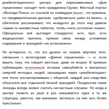
реабилитационного центра для наркозависимых «Дом
горшечника» находят тело гражданина Грузии. Местный портал
«Вологда‑Поиск» со ссылкой на очевидцев
пишет
, что мужчина,
по предварительным данным, «добровольно ушёл из жизни», а
обитатели рассказывают, что незадолго до этого ему давали
«какие‑то неизвестные таблетки, чтобы снять состояние ломки».
Официально всё выглядит стандартно: есть труп, есть
медицинская причина, прямая связь между условиями
содержания и трагедией «не установлена».
Но интересно то, что это далеко не первое мёртвое тело,
связанное с вологодским «Домом горшечника» — и, если
верить тому, что говорят местные, даже не второе. В прежних
публикациях
всплывали
истории самоубийств и внезапных
смертей молодых людей, прошедших через «реабилитацию»
или тесно контактировавших с общиной; каждый раз следствие
объясняло всё отдельной личной трагедией. Поодиночке такие
эпизоды всегда можно считать несчастным случаем. Но когда в
центре сюжета из раза в раз оказывается одна и та же
структура, уместно, как минимум, взглянуть на нее чуть более
пристально.