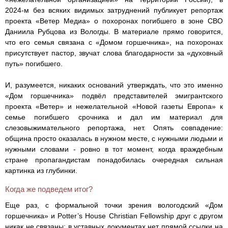
2024‑м без всяких видимых затруднений публикует репортаж
проекта «Ветер Медиа» о похоронах погибшего в зоне СВО
Даниила Рубцова из Вологды. В материале прямо говорится,
что его семья связана с «Домом горшечника», на похоронах
присутствует пастор, звучат слова благодарности за «духовный
путь» погибшего.
И, разумеется, никаких оснований утверждать, что это именно
«Дом горшечника» подвёл представителей эмигрантского
проекта «Ветер» и нежелательной «Новой газеты Европа» к
семье погибшего срочника и дал им материал для
слезовыжимательного репортажа, нет. Опять совпадение:
община просто оказалась в нужном месте, с нужными людьми и
нужными словами - ровно в тот момент, когда враждебным
стране пропагандистам понадобилась очередная сильная
картинка из глубинки.
Когда же подведем итог?
Еще раз, с формальной точки зрения вологодский «Дом
горшечника» и Potter’s House Christian Fellowship друг с другом
никак не связаны: в уставных документах нет прямой ссылки на