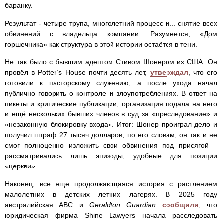
баранку.
Результат - четыре трупа, многолетний процесс и... снятие всех
обвинений с владельца компании. Разумеется, «Дом
горшечника» как структура в этой истории остаётся в тени.
Не так было с бывшим адептом Стивом Шонером из США. Он
провёл в Potter’s House почти десять лет,
утверждал
, что его
готовили к пасторскому служению, а после ухода начал
публично говорить о контроле и злоупотреблениях. В ответ на
пикеты и критические публикации, организация подала на него
и ещё нескольких бывших членов в суд за «преследование» и
«незаконную блокировку входа». Итог: Шонер проиграл дело и
получил штраф 27 тысяч долларов; по его словам, он так и не
смог полноценно изложить свои обвинения под присягой –
рассматривались лишь эпизоды, удобные для позиции
«церкви».
Наконец, все еще продолжающаяся история с растлением
малолетних в детских летних лагерях. В 2025 году
австралийская ABC и
Geraldton Guardian
сообщили
, что
юридическая фирма Shine Lawyers начала расследовать