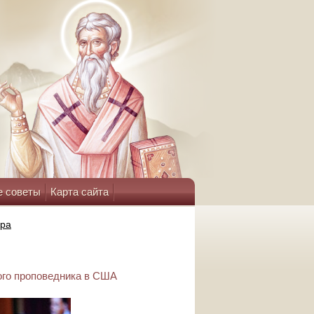
е советы
Карта сайта
ара
ого проповедника в США