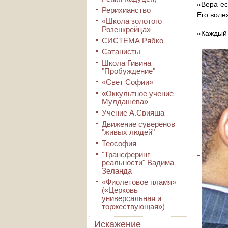
«Вера ес
Рерихианство
Его воле
«Школа золотого
Розенкрейца»
«Каждый 
СИСТЕМА Рябко
Сатанисты
Школа Гивина
"Пробуждение"
«Свет Софии»
«Оккультное учение
Мулдашева»
Учение А.Свияша
Движение суверенов
"живых людей"
Теософия
"Трансферинг
реальности" Вадима
Зеланда
«Фиолетовое пламя»
(«Церковь
универсальная и
торжествующая»)
Искажение