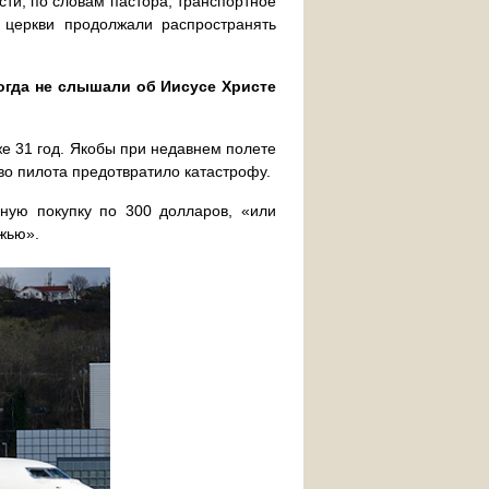
сти, по словам пастора, транспортное
 церкви продолжали распространять
огда не слышали об Иисусе Христе
же 31 год. Якобы при недавнем полете
тво пилота предотвратило катастрофу.
ную покупку по 300 долларов, «или
ожью».