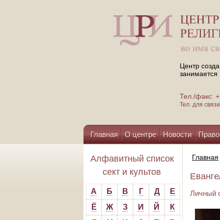
Центр созда
занимается 
Тел./факс:
Тел. для свя
Главная
О центре
Новости
Право
Помощь центру
Главная
Алфавитный список
сект и культов
Еванге
А
Б
В
Г
Д
Е
Личный с
Ё
Ж
З
И
Й
К