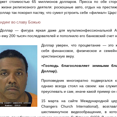
джет стоимостью 65 миллионов долларов. Пресса по обе стор
 жизни религиозного деятеля: роскошные авто, отдых на престиж
оллар так покорил паству, что сумел устроить себе «филиал» Цар
ндинг во славу Божью
Доллар — фигура яркая даже для мультиконфессиональной Ам
 ему 200 тысяч последователей и пополнило его банковский счет 
Доллар уверен, что процветание — это 
себя финансовое, физическое и семейн
христианскую веру.
«Господь благословляет земными бла
Доллар).
Проповедник многократно подвергался 
однако всегда стоял на своем: как служ
преуспевать и сам, иначе какой пример о
15 марта на сайте Международной цер
Changers Church International), возг
шестиминутное видеообращение, в кот