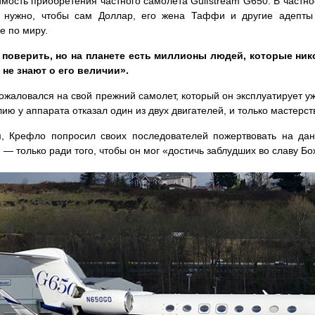
мость приобретения частного самолета Gulfstream G650. В частно
о нужно, чтобы сам Доллар, его жена Таффи и другие адепты
е по миру.
 поверить, но на планете есть миллионы людей, которые ник
 не знают о его величии».
ожаловался на свой прежний самолет, который он эксплуатирует у
лию у аппарата отказал один из двух двигателей, и только мастерс
, Крефло попросил своих последователей пожертвовать на дан
 — только ради того, чтобы он мог «достичь заблудших во славу Б