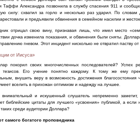
 Таффи Александра позвонила в службу спасения 911 и сообщил
ую силу: схватил за горло и несколько раз ударил. По словам 
арестовали и предъявили обвинения в семейном насилии и жесто
дник отрицал свою вину, признавая лишь, что имел место «се
твии дочка изменила показания, и обвинения были сняты. Долла
управлению гневом. Этот инцидент нисколько не отвратил паству от
кции от Иисуса»
лар покорил своих многочисленных последователей? Успех ре
е тезисов. Его учение понятно каждому. К тому же ему прек
ьным, внушить веру в возможность достижения благосостояния ч
меет вселить в прихожан оптимизм и надежду на лучшее.
, внимательный и искушенный слушатель непременно заметит, 
ет библейские цитаты для лучшего «усвоения» публикой, а если
 таких среди аудитории Доллара?
от самого богатого проповедника