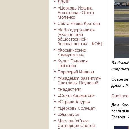
ДЭИР
«Церковь Иоанна
Богослова» Олега
Моленко
Секта Якова Кротова
«К богодержавию»
(«Концепция
общественной
безопасности» – КОБ)
«Космические
коммунисты»
Культ Григория
Любимый
Грабового
например
Порфирий Иванов
«Академия развития»
Современ
Светланы Пеуновой
дома в А
«Радастея»
«Секта Адамитов»
Светлое
«Страна Анура»
Дом Кре
«Церковь Солнца»
воспиты
«Эксодус»
Грегори 
Маслов («Союз
Сотворцов Святой