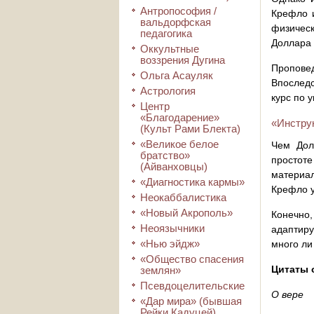
Антропософия /
Крефло и
вальдорфская
физическ
педагогика
Доллара 
Оккультные
воззрения Дугина
Пропове
Ольга Асауляк
Впоследс
Астрология
курс по 
Центр
«Благодарение»
«Инстру
(Культ Рами Блекта)
«Великое белое
Чем Дол
братство»
простот
(Айванховцы)
материал
«Диагностика кармы»
Крефло у
Неокаббалистика
«Новый Акрополь»
Конечно
Неоязычники
адаптиру
«Нью эйдж»
много ли
«Общество спасения
Цитаты 
землян»
Псевдоцелительские
О вере
«Дар мира» (бывшая
Рейки Кадуцей)