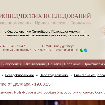
н по благословению Святейшего Патриарха Алексия II,
проблемами новых религиозных движений, сект и культов
 +7-495-646-71-47
E-mail:
iriney@iriney.ru
зи и приёма информации
8-916-005-7397 (10:00-20:00, пн-пт)
Документы
Объявления
Ссылки
Полемика
Практически
»
Псевдобиблейские
»
Неопятидесятники
»
Евангелие от Долл
лие от Доллара - 19.03.15
амолет, Rolls-Royce и философия благосостояния cамого богат