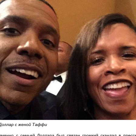
Доллар с женой Таффи
именно с семьей Доллара был связан громкий скандал в прессе