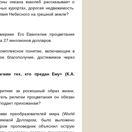
оны океана взахлеб рассказывает о
ных курортах, дорогая недвижимость.
ствия Небесного на грешной земле?
ерики. Его Евангелие процветания
на 27 миллионов долларов.
комплексное понятие, включающее в
ое благополучие, достижимое через
гами тех, кто предан Ему» (К.А.
критике за роскошный образ жизни,
итель религии процветания он обязан
н подает прихожанам?
кви преобразователей мира (World
лавляемой Долларом, было выложено
ором проповедник объяснил острую