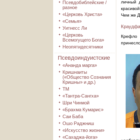
личный 
Псевдобиблейские /
разное
красивой
«Церковь Христа»
Чем же Д
«Семья»
Краудфа
Уитнесс Ли
«Церковь
Крефло 
Всемогущего Бога»
принесло
Неопятидесятники
Псевдоиндуистские
«Ананда марга»
Кришнаиты
(«Общество Сознания
Кришны» и др.)
ТМ
«Тантра-Сангха»
Шри Чинмой
«Брахма Кумарис»
Саи Баба
Ошо Раджниш
«Искусство жизни»
«Сахаджа-йога»