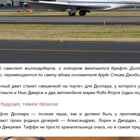
 самолет миллиардеров, о котором мечтается Крефло Долла
, перемещается по свету вдова основателя Apple Стива Джобс
ный джет станет «вишенкой на торте» для Доллара, у которого 
тланте и Нью-Джерси и два автомобиля марки Rolls-Royce (один по
 будущее, темное прошлое
фло Доллара — полная чаша, как и должно быть у проповед
вают троих родных дочерей — Александрию, Лорен и Джордан,
и Джереми. Таффи не просто хранительница очага, но и самая пр