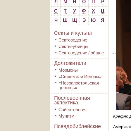
Л
М
Н
О
П
Р
С
Т
У
Ф
Х
Ц
Ч
Ш
Щ
Э
Ю
Я
Секты и культы
Сектоведение
Секты-убийцы
Сектоведение / общее
Долгожители
Мормоны
«Свидетели Иеговы»
«Новоапостольская
церковь»
Послевоенная
эклектика
Сайентология
Мунизм
Крефло 
Псевдобиблейские
Америка