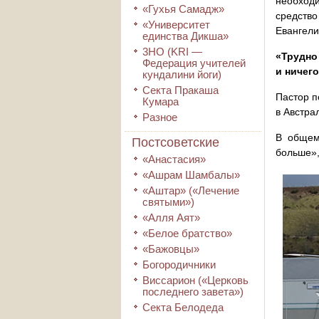
необходи
«Гухья Самадж»
средств
«Университет
Евангели
единства Дикша»
3HO (KRI ―
«Трудно
Федерация учителей
и ничего
кундалини йоги)
Секта Пракаша
Пастор п
Кумара
в Австра
Разное
В общем
Постсоветские
больше»,
«Анастасия»
«Ашрам Шамбалы»
«Аштар» («Лечение
святыми»)
«Алля Аят»
«Белое братство»
«Бажовцы»
Богородичники
Виссарион («Церковь
последнего завета»)
Секта Белодеда