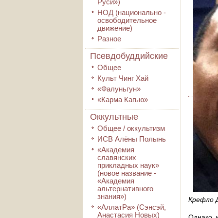
Руси»)
НОД (национально -
освободительное
движение)
Разное
Псевдобуддийские
Общее
Культ Чинг Хай
«Фалуньгун»
«Карма Кагью»
Оккультные
Общее / оккультизм
ИСВ Алёны Полынь
«Академия
славянских
прикладных наук»
(новое название -
«Академия
альтернативного
знания»)
Крефло 
«АллатРа» (Сэнсэй,
Анастасия Новых)
Однако 