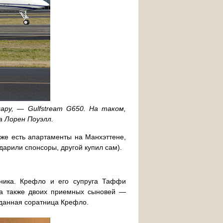
ру, — Gulfstream G650. На таком,
а Лорен Поуэлл.
уже есть апартаменты на Манхэттене,
дарили спонсоры, другой купил сам).
ника. Крефло и его супруга Таффи
 а также двоих приемных сыновей —
еданная соратница Крефло.