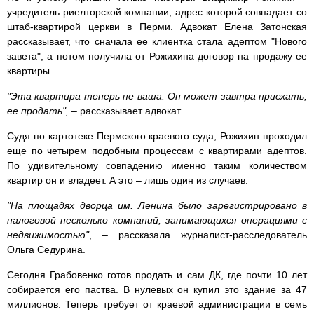
учредитель риелторской компании, адрес которой совпадает со
штаб-квартирой церкви в Перми. Адвокат Елена Затонская
рассказывает, что сначала ее клиентка стала адептом "Нового
завета", а потом получила от Рожихина договор на продажу ее
квартиры.
"Эта квартира теперь не ваша. Он может завтра приехать,
ее продать",
– рассказывает адвокат.
Судя по картотеке Пермского краевого суда, Рожихин проходил
еще по четырем подобным процессам с квартирами адептов.
По удивительному совпадению именно таким количеством
квартир он и владеет. А это – лишь один из случаев.
"На площадях дворца им. Ленина было зарегистрировано в
налоговой несколько компаний, занимающихся операциями с
недвижимостью"
, – рассказала журналист-расследователь
Ольга Седурина.
Сегодня Грабовенко готов продать и сам ДК, где почти 10 лет
собирается его паства. В нулевых он купил это здание за 47
миллионов. Теперь требует от краевой администрации в семь