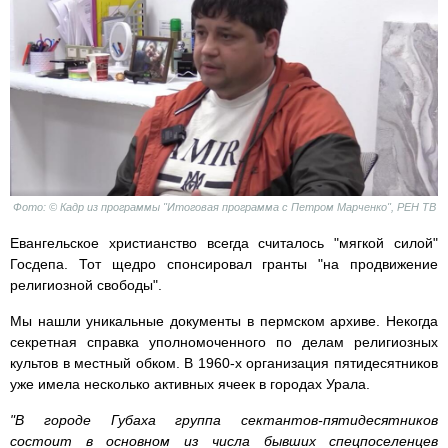
Фото: © Кадр из программы "Итоговая программа с Петром Марченко", РЕН ТВ
Евангельское христианство всегда считалось "мягкой силой"
Госдепа. Тот щедро спонсировал гранты "на продвижение
религиозной свободы".
Мы нашли уникальные документы в пермском архиве. Некогда
секретная справка уполномоченного по делам религиозных
культов в местный обком. В 1960-х организация пятидесятников
уже имела несколько активных ячеек в городах Урала.
"В городе Губаха группа сектантов-пятидесятников
состоит в основном из числа бывших спецпоселенцев