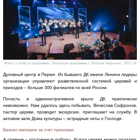
Фото: © Кадр из программы "Итоговая программа с Петром Марченко", РЕН ТВ
Духовный центр в Перми. Из бывшего ДК имени Ленина лидеры
организации управляют разветвленной системой церквей и
приходов – больше 300 филиалов по всей России.
Попасть в административное крыло ДК практически
невозможно. Нам удалось здесь побывать. Вячеслав Сафронов,
пастор церкви, проводит экскурсию, приглашает на службу. В
актовом зале Дома культуры – эстрадные хиты о Господе.
Бизнес-империя за счет прихожан
А главное – постоянные поборы. Услуги церкви можно оплатить