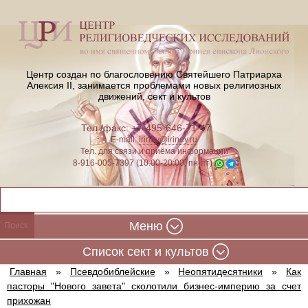
Центр создан по благословению Святейшего Патриарха
Алексия II,
занимается проблемами новых религиозных
движений, сект и культов
Тел./факс: +7-495-646-71-47
E-mail:
iriney@iriney.ru
Тел. для связи и приёма информации
8-916-005-7397 (10:00-20:00, пн-пт)
Меню
Cписок сект и культов
Главная
»
Псевдобиблейские
»
Неопятидесятники
»
Как
пасторы "Нового завета" сколотили бизнес-империю за счет
прихожан