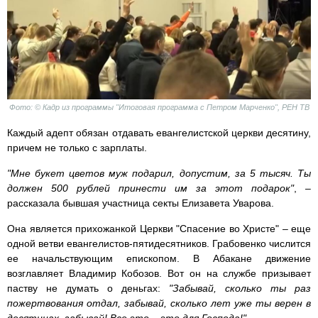
Фото: © Кадр из программы "Итоговая программа с Петром Марченко", РЕН ТВ
Каждый адепт обязан отдавать евангелистской церкви десятину,
причем не только с зарплаты.
"Мне букет цветов муж подарил, допустим, за 5 тысяч. Ты
должен 500 рублей принести им за этот подарок"
, –
рассказала бывшая участница секты Елизавета Уварова.
Она является прихожанкой Церкви "Спасение во Христе" – еще
одной ветви евангелистов-пятидесятников. Грабовенко числится
ее начальствующим епископом. В Абакане движение
возглавляет Владимир Кобозов. Вот он на службе призывает
паству не думать о деньгах:
"Забывай, сколько ты раз
пожертвования отдал, забывай, сколько лет уже ты верен в
десятинах, забывай! Все это – это для Господа!"