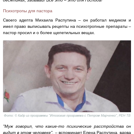
Психотропы для пастора
Своего адепта Михаила Распутина – он работал медиком и
имел право выписывать рецепты на психотропные препараты –
пастор просил и о более щепетильных вещах.
Фото: © Кадр из программы "Итоговая программа с Петром Марченко", РЕН ТВ
"Муж говорил, что какие-то психические расстройства он
видит в этом человеке",
– вспоминает Елена Распутина, вдова