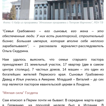
Фото: © Кадр из программы "Итоговая программа с Петром Марченко", РЕН ТВ
"Семья Грабовенко – его сыновья, его жена – это
обеспеченные люди. У них есть риелторский, строительный
бизнес. Большая империя, которая вполне себе неплохо
зарабатывает",
– рассказала журналист-расследователь
Ольга Седурина.
Нам удалось выяснить, что семье старшего пастора
принадлежит 21 земельный участок, 17 квартир (две в самом
центре столицы), 7 частных домов, 14 машин – это один из
богатейших жителей Пермского края. Сыновья Грабовенко
Давид и Илья учились в Америке. Младший – Виталий – до сих
пор является пастором евангельской церкви в Лондоне.
"Мягкая сила" Госдепа
Сам епископ в Перми почти не бывает. В середине марта ездил
в Германию, на прошлой неделе был в Испании. В