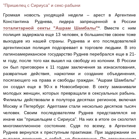
"Пришелец с Сириуса" и секс-рабыни
Громкая новость уходящей недели – арест в Аргентине
Константина Руднева, лидера запрещенной в России
тоталитарной секты "Ашрам Шамбалы"
*. Вместе с ним
полиция задержала еще 13 человек, в большинстве своем тоже
выходцев из нашей страны. Руднева и его последователей
аргентинская полиция подозревает в торговле людьми. В это
латиноамериканское государство Руднев перебрался еще в 21-
м году, после того как вышел на свободу из колонии. В России
он был приговорен к 11 годам заключения за изнасилования,
развратные действия, наркотики и создание объединения,
посягающего на права и свободы граждан. "Ашрам Шамбалы"
он создал еще в 90-х в Новосибирске. В секту заманивали
молодых женщин, которых превращали в сексуальных рабынь.
Филиалы действовали в полутора десятках регионов, включая
Москву и Петербург. Адептами стали несколько десятков тысяч
человек. Своим последователям Руднев представлялся не
иначе как "пришельцем с Сириуса". На них в итоге он сколотил
многомиллионное состояние. Судя по всему, в Аргентине
Руднев вернулся к преступным практикам. При задержании он
пытался покончить с собой, но безуспешно. По аргентинским