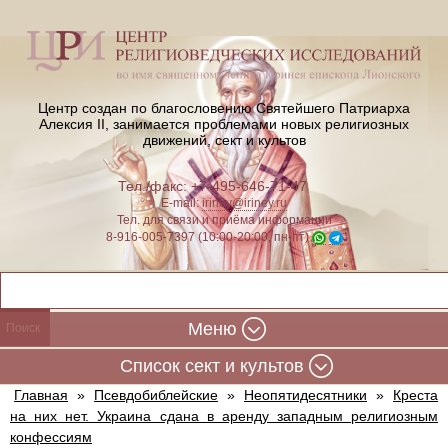
Центр создан по благословению Святейшего Патриарха
Алексия II,
занимается проблемами новых религиозных
движений, сект и культов
Тел./факс: +7-495-646-71-47
E-mail:
iriney@iriney.ru
Тел. для связи и приёма информации
8-916-005-7397 (10:00-20:00, пн-пт)
Меню
Cписок сект и культов
Главная
»
Псевдобиблейские
»
Неопятидесятники
»
Креста
на них нет. Украина сдана в аренду западным религиозным
конфессиям