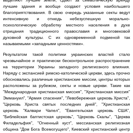
выделяют лучшие земли, сдают за символическую аренду
лучшие здания и вообще создают условия наибольшего
благоприятствования. В свою очередь указанные секты ведут
интенсивную и отнюдь небезуспешную морально-
психологическую обработку местного населения в духе
отрицания традиционного православия и многовековой
духовной культуры. С их одновременной подменой так
называемыми «западными ценностями».
Результатом такой политики украинских властей стало
чрезвычайное и практически бесконтрольное распространение
на территории Украины западного религиозного влияния.
Наряду с экспансией римско-католической церкви, здесь прочно
обосновались различные христианские миссии, центры которых
расположены за рубежом, секты и новые церкви. Такие как
"Международная христианская миссия", "Христианская миссия"
Эммануил", "Армия спасения", "Левобережная церковь Христа",
"Церковь Христа святых последних дней", "Христианская
церковь "Калвари Чапел", "Евангельская церковь США",
"Библейская баптистская церковь", "Церковь Скалы", "Церква
Филадельфия", "Огненный куст", мессианская религиозная
община "Дом Бога Всемогущего", Киевский христианский центр