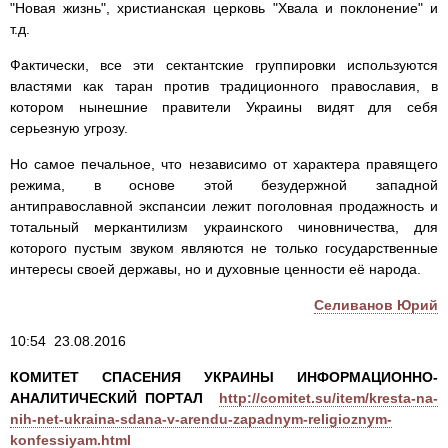
"Новая жизнь", христианская церковь "Хвала и поклонение" и
т.д.
Фактически, все эти сектантские группировки используются
властями как таран против традиционного православия, в
котором нынешние правители Украины видят для себя
серьезную угрозу.
Но самое печальное, что независимо от характера правящего
режима, в основе этой безудержной западной
антиправославной экспансии лежит поголовная продажность и
тотальный меркантилизм украинского чиновничества, для
которого пустым звуком являются не только государственные
интересы своей державы, но и духовные ценности её народа.
Селиванов Юрий
10:54 23.08.2016
КОМИТЕТ СПАСЕНИЯ УКРАИНЫ ИНФОРМАЦИОННО-
АНАЛИТИЧЕСКИЙ ПОРТАЛ
http://comitet.su/item/kresta-na-
nih-net-ukraina-sdana-v-arendu-zapadnym-religioznym-
konfessiyam.html