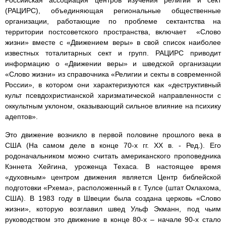
Российская ассоциация центров изучения религии и сект
(РАЦИРС), объединяющая региональные общественные
организации, работающие по проблеме сектантства на
территории постсоветского пространства, включает «Слово
жизни» вместе с «Движением веры» в свой список наиболее
известных тоталитарных сект и групп. РАЦИРС приводит
информацию о «Движении веры» и шведской организации
«Слово жизни» из справочника «Религии и секты в современной
России», в котором они характеризуются как «деструктивный
культ псевдохристианской харизматической направленности с
оккультным уклоном, оказывающий сильное влияние на психику
адептов».
Это движение возникло в первой половине прошлого века в
США (На самом деле в конце 70-х гг. ХХ в. - Ред.). Его
родоначальником можно считать американского проповедника
Кэннета Хейгина, уроженца Техаса. В настоящее время
«духовным» центром движения является Центр библейской
подготовки «Рхема», расположенный в г. Тулсе (штат Оклахома,
США). В 1983 году в Швеции была создана церковь «Слово
жизни», которую возглавил швед Ульф Экманн, под чьим
руководством это движение в конце 80-х – начале 90-х стало