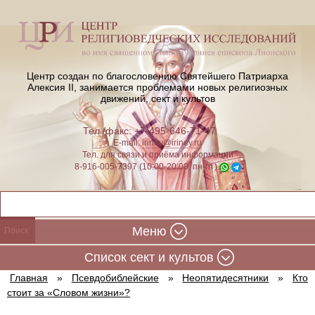
Центр создан по благословению Святейшего Патриарха
Алексия II,
занимается проблемами новых религиозных
движений, сект и культов
Тел./факс: +7-495-646-71-47
E-mail:
iriney@iriney.ru
Тел. для связи и приёма информации
8-916-005-7397 (10:00-20:00, пн-пт)
Меню
Cписок сект и культов
Главная
»
Псевдобиблейские
»
Неопятидесятники
»
Кто
стоит за «Словом жизни»?