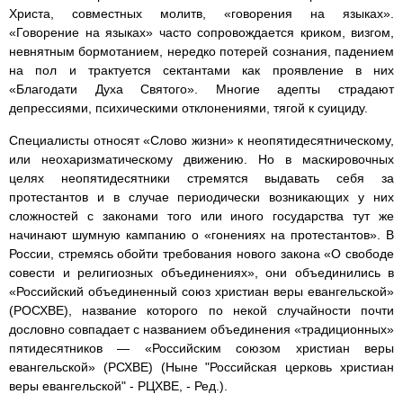
Христа, совместных молитв, «говорения на языках».
«Говорение на языках» часто сопровождается криком, визгом,
невнятным бормотанием, нередко потерей сознания, падением
на пол и трактуется сектантами как проявление в них
«Благодати Духа Святого». Многие адепты страдают
депрессиями, психическими отклонениями, тягой к суициду.
Специалисты относят «Слово жизни» к неопятидесятническому,
или неохаризматическому движению. Но в маскировочных
целях неопятидесятники стремятся выдавать себя за
протестантов и в случае периодически возникающих у них
сложностей с законами того или иного государства тут же
начинают шумную кампанию о «гонениях на протестантов». В
России, стремясь обойти требования нового закона «О свободе
совести и религиозных объединениях», они объединились в
«Российский объединенный союз христиан веры евангельской»
(РОСХВЕ), название которого по некой случайности почти
дословно совпадает с названием объединения «традиционных»
пятидесятников — «Российским союзом христиан веры
евангельской» (РСХВЕ) (Ныне "Российская церковь христиан
веры евангельской" - РЦХВЕ, - Ред.).