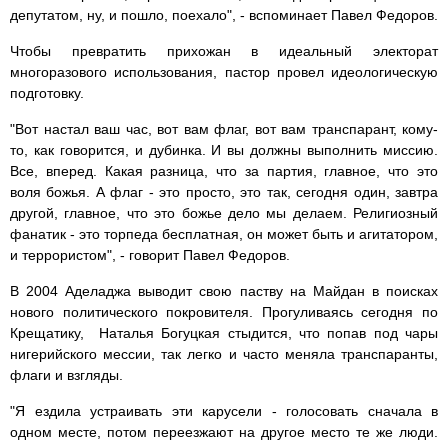
депутатом, ну, и пошло, поехало", - вспоминает Павел Федоров.
Чтобы превратить прихожан в идеальный электорат
многоразового использования, пастор провел идеологическую
подготовку.
"Вот настал ваш час, вот вам флаг, вот вам транспарант, кому-
то, как говорится, и дубинка. И вы должны выполнить миссию.
Все, вперед. Какая разница, что за партия, главное, что это
воля божья. А флаг - это просто, это так, сегодня один, завтра
другой, главное, что это божье дело мы делаем. Религиозный
фанатик - это торпеда бесплатная, он может быть и агитатором,
и террористом", - говорит Павел Федоров.
В 2004 Аделаджа выводит свою паству на Майдан в поисках
нового политического покровителя. Прогуливаясь сегодня по
Крещатику, Наталья Богуцкая стыдится, что попав под чары
нигерийского мессии, так легко и часто меняла транспаранты,
флаги и взгляды.
"Я ездила устраивать эти карусели - голосовать сначала в
одном месте, потом переезжают на другое место те же люди.