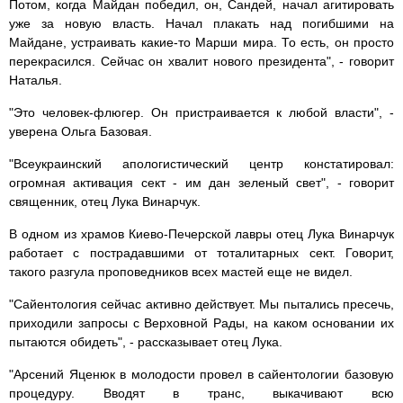
Потом, когда Майдан победил, он, Сандей, начал агитировать
уже за новую власть. Начал плакать над погибшими на
Майдане, устраивать какие-то Марши мира. То есть, он просто
перекрасился. Сейчас он хвалит нового президента", - говорит
Наталья.
"Это человек-флюгер. Он пристраивается к любой власти", -
уверена Ольга Базовая.
"Всеукраинский апологистический центр констатировал:
огромная активация сект - им дан зеленый свет", - говорит
священник, отец Лука Винарчук.
В одном из храмов Киево-Печерской лавры отец Лука Винарчук
работает с пострадавшими от тоталитарных сект. Говорит,
такого разгула проповедников всех мастей еще не видел.
"Сайентология сейчас активно действует. Мы пытались пресечь,
приходили запросы с Верховной Рады, на каком основании их
пытаются обидеть", - рассказывает отец Лука.
"Арсений Яценюк в молодости провел в сайентологии базовую
процедуру. Вводят в транс, выкачивают всю