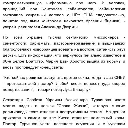
компрометирующую информацию про него. И человек,
прошедший под контролем сайентологов, сайентология
заключила секретный договор с ЦРУ США следовательно,
понятно под чьим контролем находится Арсений Яценюк", -
уверен религиовед Александр Дворкин.
По всей Украине тысячи сектантских миссионеров -
сайентологи, харизматы, пасторы-неоязычники в вышиванках
благословляют новобранцев воевать на востоке, сатанисты жгут
церкви. Есть информация, что вернулось печально известное в
90-е Белое Братство. Мария Дэви Христос вышла из тюрьмы и
вновь проповедует конец света.
"Кто сейчас решится выступать против секты, когда глава СНБУ
- протестантский пастор? Любой клерк понесет туда скорее
пожертвования", - говорит отец Лука Винарчук.
Секретаря Совбеза Украины Александра Турчинова часто
можно видеть в церкви "Слово Жизни", которую многие
религиоведы тоже относят к деструктивным сектам. На деньги
прихожан в самом центре Киева строится помпезный храм.
Пастор Турчинов часто посещает служения и с чувством