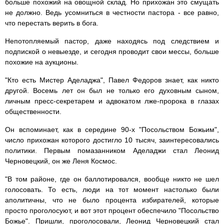
больше похожий на овощной склад. Но прихожан это смущать
не должно. Ведь усомниться в честности пастора - все равно,
что перестать верить в бога.
Непотопляемый пастор, даже находясь под следствием и
подпиской о невыезде, и сегодня проводит свои мессы, больше
похожие на аукционы.
"Кто есть Мистер Аделаджа", Павел Федоров знает, как никто
другой. Восемь лет он был не только его духовным сыном,
личным пресс-секретарем и адвокатом лже-пророка в глазах
общественности.
Он вспоминает, как в середине 90-х "Посольством Божьим",
число прихожан которого достигло 10 тысяч, заинтересовались
политики. Первым помазанником Аделаджи стал Леонид
Черновецкий, он же Леня Космос.
"В том районе, где он баллотировался, вообще никто не шел
голосовать. То есть, люди на тот момент настолько были
аполитичны, что не было процента избирателей, которые
просто проголосуют, и вот этот процент обеспечило "Посольство
Божье". Пришли, проголосовали, Леонид Черновецкий стал