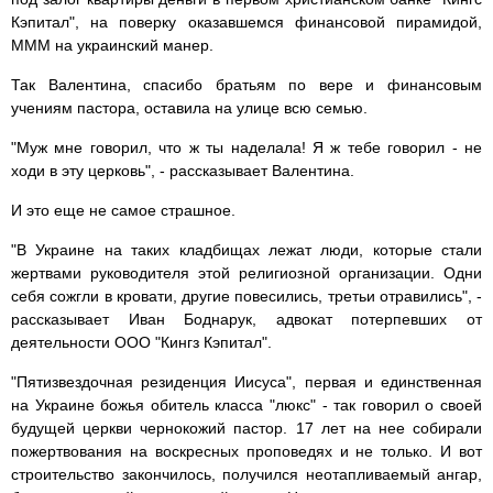
Кэпитал", на поверку оказавшемся финансовой пирамидой,
МММ на украинский манер.
Так Валентина, спасибо братьям по вере и финансовым
учениям пастора, оставила на улице всю семью.
"Муж мне говорил, что ж ты наделала! Я ж тебе говорил - не
ходи в эту церковь", - рассказывает Валентина.
И это еще не самое страшное.
"В Украине на таких кладбищах лежат люди, которые стали
жертвами руководителя этой религиозной организации. Одни
себя сожгли в кровати, другие повесились, третьи отравились", -
рассказывает Иван Боднарук, адвокат потерпевших от
деятельности ООО "Кингз Кэпитал".
"Пятизвездочная резиденция Иисуса", первая и единственная
на Украине божья обитель класса "люкс" - так говорил о своей
будущей церкви чернокожий пастор. 17 лет на нее собирали
пожертвования на воскресных проповедях и не только. И вот
строительство закончилось, получился неотапливаемый ангар,