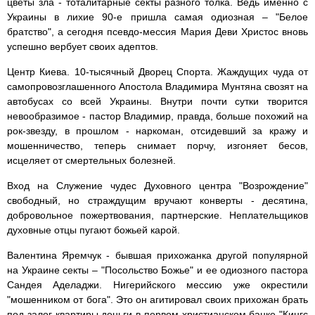
цветы зла - тоталитарные секты разного толка. Ведь именно с
Украины в лихие 90-е пришла самая одиозная – "Белое
братство", а сегодня псевдо-мессия Мария Деви Христос вновь
успешно вербует своих адептов.
Центр Киева. 10-тысячный Дворец Спорта. Жаждущих чуда от
самопровозглашенного Апостола Владимира Мунтяна свозят на
автобусах со всей Украины. Внутри почти сутки творится
невообразимое - пастор Владимир, правда, больше похожий на
рок-звезду, в прошлом - наркоман, отсидевший за кражу и
мошенничество, теперь снимает порчу, изгоняет бесов,
исцеляет от смертельных болезней.
Вход на Служение чудес Духовного центра "Возрождение"
свободный, но страждущим вручают конверты - десятина,
добровольное пожертвования, партнерские. Неплательщиков
духовные отцы пугают божьей карой.
Валентина Яремчук - бывшая прихожанка другой популярной
на Украине секты – "Посольство Божье" и ее одиозного пастора
Сандея Аделаджи. Нигерийского мессию уже окрестили
"мошенником от бога". Это он агитировал своих прихожан брать
под залог квартиры деньги в первом христианском банке "Кингс