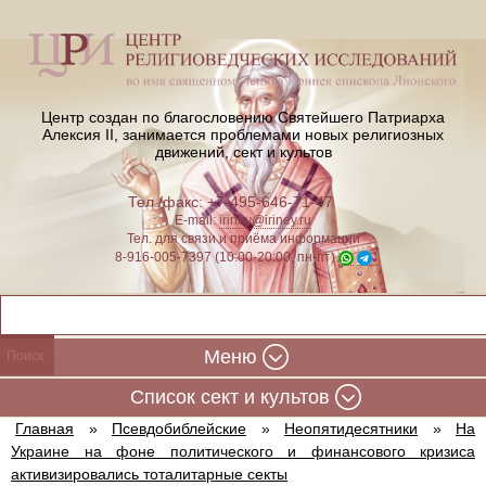
Центр создан по благословению Святейшего Патриарха
Алексия II,
занимается проблемами новых религиозных
движений, сект и культов
Тел./факс: +7-495-646-71-47
E-mail:
iriney@iriney.ru
Тел. для связи и приёма информации
8-916-005-7397 (10:00-20:00, пн-пт)
Меню
Cписок сект и культов
Главная
»
Псевдобиблейские
»
Неопятидесятники
»
На
Украине на фоне политического и финансового кризиса
активизировались тоталитарные секты