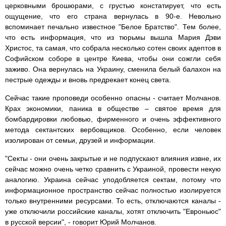
церковными брошюрами, с грустью констатирует, что есть
ощущение, что его страна вернулась в 90-е. Невольно
вспоминает печально известное "Белое Братство". Тем более,
что есть информация, что из тюрьмы вышла Мария Дэви
Христос, та самая, что собрала несколько сотен своих адептов в
Софийском соборе в центре Киева, чтобы они сожгли себя
заживо. Она вернулась на Украину, сменила белый балахон на
пестрые одежды и вновь предрекает конец света.
Сейчас такие проповеди особенно опасны - считает Молчанов.
Крах экономики, паника в обществе – святое время для
бомбардировки любовью, фирменного и очень эффективного
метода сектантских вербовщиков. Особенно, если человек
изолирован от семьи, друзей и информации.
"Секты - они очень закрытые и не подпускают влияния извне, их
сейчас можно очень четко сравнить с Украиной, провести некую
аналогию. Украина сейчас уподобляется сектам, потому что
информационное пространство сейчас полностью изолируется
только внутренними ресурсами. То есть, отключаются каналы -
уже отключили российские каналы, хотят отключить "Евроньюс"
в русской версии", - говорит Юрий Молчанов.