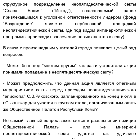
структурное подразделение неопятидесятнической секты
“Слава Божия” (“Исход”), возглавляемый ранее
привлекавшимся к уголовной ответственности лидером (фонд
“Возрождение” является вербовочной площадкой
неопятидесятнической секты, где под видом антинаркотической
программы происходит вовлечение новых адептов в секту).
В связи с произошедшим у жителей города появился целый ряд
вопросов:
- Может быть под “многим другим” как раз и устроители акции
понимали попадание в неопятидесятническую секту?
- Может предположить, что данная акция является отчетным
мероприятием секты перед приездом неопятидесятнического
“епископа” С.В.Ряховского, запланированного на конец июля в
г.Сыктывкар для участия в круглом столе, организованным опять
же Общественной Палатой Республики Коми?
Но самый главный вопрос заключается в разъяснении позиции
Общественной Палаты – или же мизерной
неопятидесятнической секте удается так удачливо