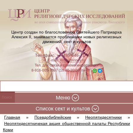
Центр создан по благословению Святейшего Патриарха
Алексия II,
занимается проблемами новых религиозных
движений, сект и культов
Тел./факс: +7-495-646-71-47
E-mail:
iriney@iriney.ru
Тел. для связи и приёма информации
8-916-005-7397 (10:00-20:00, пн-пт)
Меню
Cписок сект и культов
Главная
»
Псевдобиблейские
»
Неопятидесятники
»
Неопятидесятничекая акция общественной палаты Республики
Коми