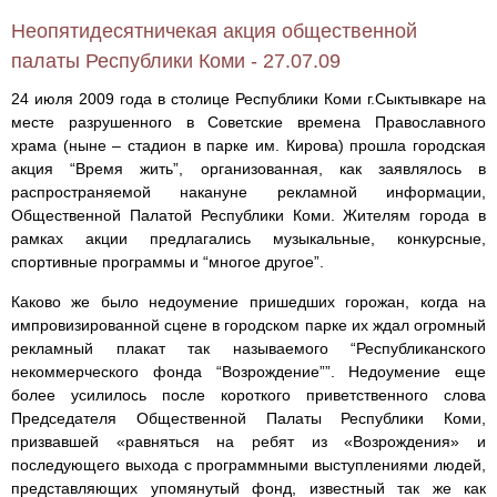
Неопятидесятничекая акция общественной
палаты Республики Коми - 27.07.09
24 июля 2009 года в столице Республики Коми г.Сыктывкаре на
месте разрушенного в Советские времена Православного
храма (ныне – стадион в парке им. Кирова) прошла городская
акция “Время жить”, организованная, как заявлялось в
распространяемой накануне рекламной информации,
Общественной Палатой Республики Коми. Жителям города в
рамках акции предлагались музыкальные, конкурсные,
спортивные программы и “многое другое”.
Каково же было недоумение пришедших горожан, когда на
импровизированной сцене в городском парке их ждал огромный
рекламный плакат так называемого “Республиканского
некоммерческого фонда “Возрождение””. Недоумение еще
более усилилось после короткого приветственного слова
Председателя Общественной Палаты Республики Коми,
призвавшей «равняться на ребят из «Возрождения» и
последующего выхода с программными выступлениями людей,
представляющих упомянутый фонд, известный так же как