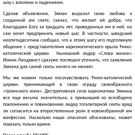
шоу с воплями и падениями.
Сделав объявление, Экман выразил свою любовь к
созданной им секте, сказал, что желает ей добра, что
благодарен Богу за тридцать лет, проведенных им в ней, но
сам хочет предпринять новый шаг. В частности, шведский
неопятидесятник сообщил, что к этому шагу его подтолкнуло
общение с представителями харизматического крыла Римо-
католической церкви. Нынешний лидер «Слова жизни»
Иохим Линдквист сразуже поспешил уточнить, что заявление
Экмана для самой секты ничего не меняет.
Мы же можем только посочувствовать Римо-католической
церкви, принимающей в свою ограду своеобразного
«троянского коня». Деструктивная сила харизматика Экмана
все еще весьма значительна, а привыкший ко всеобщему
поклонению и повиновению лидер тоталитарной секты вряд
ли согласится на второстепенные роли в новоизбранной им
конфессии. Насколько наши опасения обоснованы, может
показать только время.