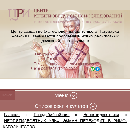
Центр создан по благословению Святейшего Патриарха
Алексия II,
занимается проблемами новых религиозных
движений, сект и культов
Тел./факс: +7-495-646-71-47
E-mail:
iriney@iriney.ru
Тел. для связи и приёма информации
8-916-005-7397 (10:00-20:00, пн-пт)
Меню
Cписок сект и культов
Главная
»
Псевдобиблейские
»
Неопятидесятники
»
НЕОПЯТИДЕСЯТНИК УЛЬФ ЭКМАН ПЕРЕХОДИТ В РИМО-
КАТОЛИЧЕСТВО