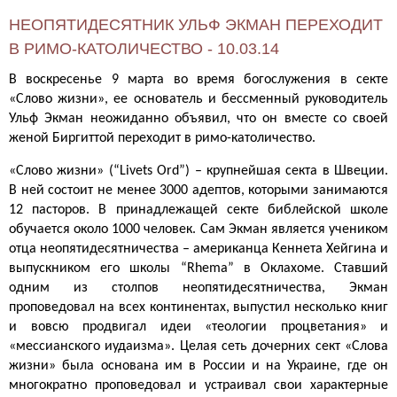
НЕОПЯТИДЕСЯТНИК УЛЬФ ЭКМАН ПЕРЕХОДИТ
В РИМО-КАТОЛИЧЕСТВО - 10.03.14
В воскресенье 9 марта во время богослужения в секте
«Слово жизни», ее основатель и бессменный руководитель
Ульф Экман неожиданно объявил, что он вместе со своей
женой Биргиттой переходит в римо-католичество.
«Слово жизни» (“Livets Ord”) – крупнейшая секта в Швеции.
В ней состоит не менее 3000 адептов, которыми занимаются
12 пасторов. В принадлежащей секте библейской школе
обучается около 1000 человек. Сам Экман является учеником
отца неопятидесятничества – американца Кеннета Хейгина и
выпускником его школы “Rhema” в Оклахоме. Ставший
одним из столпов неопятидесятничества,
Экман
проповедовал на всех континентах, выпустил несколько книг
и вовсю продвигал идеи «теологии процветания» и
«мессианского иудаизма». Целая сеть дочерних сект «Слова
жизни» была основана им в России и на Украине, где он
многократно проповедовал и устраивал свои характерные