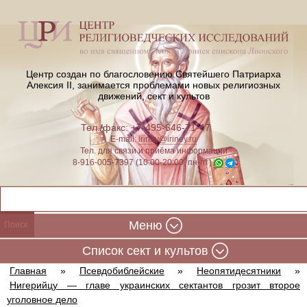
Центр создан по благословению Святейшего Патриарха
Алексия II,
занимается проблемами новых религиозных
движений, сект и культов
Тел./факс: +7-495-646-71-47
E-mail:
iriney@iriney.ru
Тел. для связи и приёма информации
8-916-005-7397 (10:00-20:00, пн-пт)
Меню
Cписок сект и культов
Главная
»
Псевдобиблейские
»
Неопятидесятники
»
Нигерийцу — главе украинских сектантов грозит второе
уголовное дело