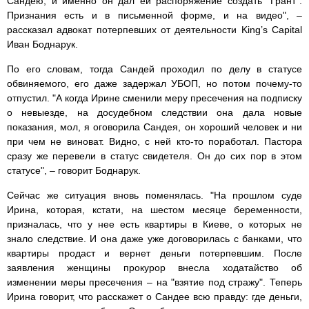
Сандею, и именно он дал ей распоряжение создать "Грант".
Признания есть и в письменной форме, и на видео", –
рассказал адвокат потерпевших от деятельности King’s Capital
Иван Боднарук.
По его словам, тогда Сандей проходил по делу в статусе
обвиняемого, его даже задержал УБОП, но потом почему-то
отпустил. "А когда Ирине сменили меру пресечения на подписку
о невыезде, на досудебном следствии она дала новые
показания, мол, я оговорила Сандея, он хороший человек и ни
при чем не виноват. Видно, с ней кто-то поработал. Пастора
сразу же перевели в статус свидетеля. Он до сих пор в этом
статусе", – говорит Боднарук.
Сейчас же ситуация вновь поменялась. "На прошлом суде
Ирина, которая, кстати, на шестом месяце беременности,
призналась, что у нее есть квартиры в Киеве, о которых не
знало следствие. И она даже уже договорилась с банками, что
квартиры продаст и вернет деньги потерпевшим. После
заявления женщины прокурор внесла ходатайство об
изменении меры пресечения – на "взятие под стражу". Теперь
Ирина говорит, что расскажет о Сандее всю правду: где деньги,