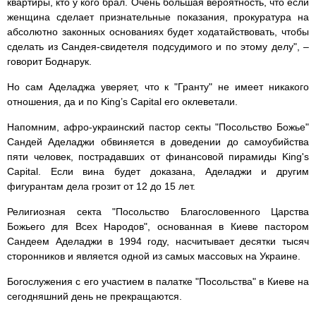
квартиры, кто у кого брал. Очень большая вероятность, что если
женщина сделает признательные показания, прокуратура на
абсолютно законных основаниях будет ходатайствовать, чтобы
сделать из Сандея-свидетеля подсудимого и по этому делу", –
говорит Боднарук.
Но сам Аделаджа уверяет, что к "Гранту" не имеет никакого
отношения, да и по King’s Capital его оклеветали.
Напомним, афро-украинский пастор секты "Посольство Божье"
Сандей Аделаджи обвиняется в доведении до самоубийства
пяти человек, пострадавших от финансовой пирамиды King's
Capital. Если вина будет доказана, Аделаджи и другим
фигурантам дела грозит от 12 до 15 лет.
Религиозная секта "Посольство Благословенного Царства
Божьего для Всех Народов", основанная в Киеве пастором
Сандеем Аделаджи в 1994 году, насчитывает десятки тысяч
сторонников и является одной из самых массовых на Украине.
Богослужения с его участием в палатке "Посольства" в Киеве на
сегодняшний день не прекращаются.