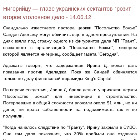
Нигерийцу — главе украинских сектантов грозит
второе уголовное дело - 14.06.12
Скандально известнеого пастора церкви "Посольство Божье"
Сандея Аделажу могут обвинить еще в одном преступлении. На
днях взяли под стражу одного из фигурантов дела ЧП "Грант",
связанного с организацией "Посольство Божье", лидером
которой является нигериец, сообщает газета "Сегодня".
Адвокаты говорят, что задержанная Ирина Д. может дать
показания против Аделаджи. Пока же Сандей обвиняется
только по делу финансовой пирамиды King’s Capital.
По версии следствия, Ирина Д. брала деньги у прихожан церкви
"Посольство Божье" для инвестиций в строительство.
Потерпевшие в общей сложности вложили около $1 млн., но ни
денег, ни права собственности на недвижимость так и не
получили.
"Когда началось следствие по "Гранту", Ирину закрыли в СИЗО.
Она там дала показания, что 30% прибыли она отдавала