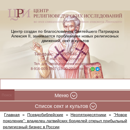
Центр создан по благословению Святейшего Патриарха
Алексия II,
занимается проблемами новых религиозных
движений, сект и культов
Тел./факс: +7-495-646-71-47
E-mail:
iriney@iriney.ru
Тел. для связи и приёма информации
8-916-005-7397 (10:00-20:00, пн-пт)
Меню
Cписок сект и культов
Главная
»
Псевдобиблейские
»
Неопятидесятники
»
"Новое
поколение": владелец латвийских борделей открыл прибыльный
религиозный бизнес в России