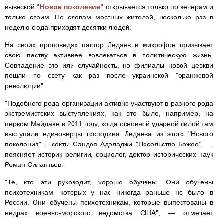
вывеской
"Новое поколение"
открывается только по вечерам и
только своим. По словам местных жителей, несколько раз в
неделю сюда приходят десятки людей.
На своих проповедях пастор Ледяев в микрофон призывает
свою паству активнее вовлекаться в политическую жизнь.
Совпадение это или случайность, но филиалы новой церкви
пошли по свету как раз после украинской "оранжевой
революции".
"Подобного рода организации активно участвуют в разного рода
экстремистских выступлениях, как это было, например, на
первом Майдане в 2011 году, когда основной ударной силой там
выступали единоверцы господина Ледяева из этого "Нового
поколения" – секты Сандея Аделаджи "Посольство Божее", —
поясняет историк религии, социолог, доктор исторических наук
Роман Силантьев.
"Те, кто эти руководит, хорошо обучены. Они обучены
психотехникам, которых у нас никогда раньше не было в
России. Они обучены психотехникам, которые выпестованы в
недрах военно-морского ведомства США", — отмечает