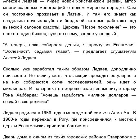
Алексей Ледяев — лидер новой христианской церкви, автор
многочисленных монографий о новом мировом порядке. Сам
он постоянно проживает в Латвии. И там его знают как
владельца ночных клубов и борделей, которые работают под
вывеской салонов красоты. Церковь "Новое поколение" — это
еще его один бизнес, судя по всему, вполне успешный.
"А теперь, пока собираем деньги, я прочту из Евангелия.
"Экклезиаст", седьмая глава", — предлагает слушателям
Алексей Ледяев.
Сколько уже заработал таким образом Ледяев, доподлинно
неизвестно. Но если учесть, что лекции проходят регулярно и
на них собираются сотни последователей, речь идет о
миллионах. И наверняка он хорошо знает знаменитую фразу
Рона Хаббарда: "Хочешь заработать миллион долларов —
создай свою религию".
Ледяев родился в 1956 году в многодетной семье в Алма-Ате. В
1980-е годы переехал в Ригу, где присоединился к местной
церкви Евангельских христиан-баптистов.
Дверь дома в одном из тихих городских районов Ставрополя с