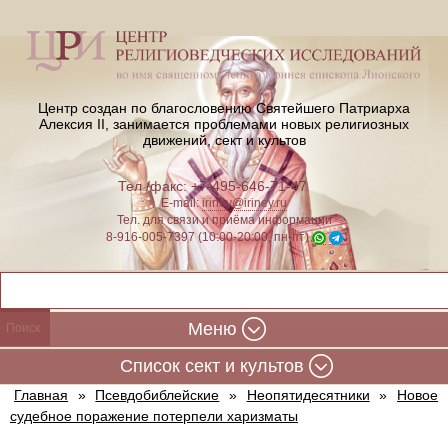
Центр создан по благословению Святейшего Патриарха
Алексия II,
занимается проблемами новых религиозных
движений, сект и культов
Тел./факс: +7-495-646-71-47
E-mail:
iriney@iriney.ru
Тел. для связи и приёма информации
8-916-005-7397 (10:00-20:00, пн-пт)
Меню
Cписок сект и культов
Главная
»
Псевдобиблейские
»
Неопятидесятники
»
Новое
судебное поражение потерпели харизматы