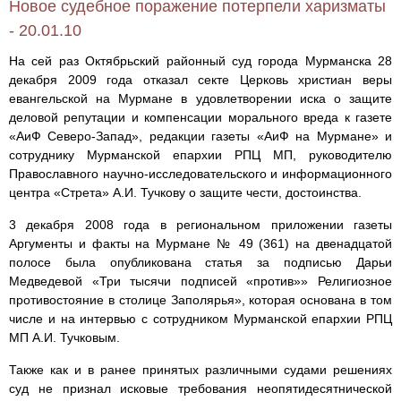
Новое судебное поражение потерпели харизматы
- 20.01.10
На сей раз Октябрьский районный суд города Мурманска 28
декабря 2009 года отказал секте Церковь христиан веры
евангельской на Мурмане в удовлетворении иска о защите
деловой репутации и компенсации морального вреда к газете
«АиФ Северо-Запад», редакции газеты «АиФ на Мурмане» и
сотруднику Мурманской епархии РПЦ МП, руководителю
Православного научно-исследовательского и информационного
центра «Стрета» А.И. Тучкову о защите чести, достоинства.
3 декабря 2008 года в региональном приложении газеты
Аргументы и факты на Мурмане № 49 (361) на двенадцатой
полосе была опубликована статья за подписью Дарьи
Медведевой «Три тысячи подписей «против»» Религиозное
противостояние в столице Заполярья», которая основана в том
числе и на интервью с сотрудником Мурманской епархии РПЦ
МП А.И. Тучковым.
Также как и в ранее принятых различными судами решениях
суд не признал исковые требования неопятидесятнической