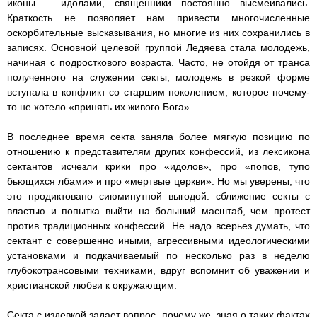
иконы – идолами, священники постоянно высмеивались.
Краткость не позволяет нам привести многочисленные
оскорбительные высказывания, но многие из них сохранились в
записях. Основной целевой группой Ледяева стала молодежь,
начиная с подросткового возраста. Часто, не отойдя от транса
полученного на служении секты, молодежь в резкой форме
вступала в конфликт со старшим поколением, которое почему-
то не хотело «принять их живого Бога».
В последнее время секта заняла более мягкую позицию по
отношению к представителям других конфессий, из лексикона
сектантов исчезли крики про «идолов», про «попов, тупо
бьющихся лбами» и про «мертвые церкви». Но мы уверены, что
это продиктовано сиюминутной выгодой: сближение секты с
властью и попытка выйти на больший масштаб, чем протест
против традиционных конфессий. Не надо всерьез думать, что
сектант с совершенно иными, агрессивными идеологическими
установками и подкачиваемый по несколько раз в неделю
глубокотрансовыми техниками, вдруг вспомнит об уважении и
христианской любви к окружающим.
Секта с издевкой задает вопрос, почему же, зная о таких фактах