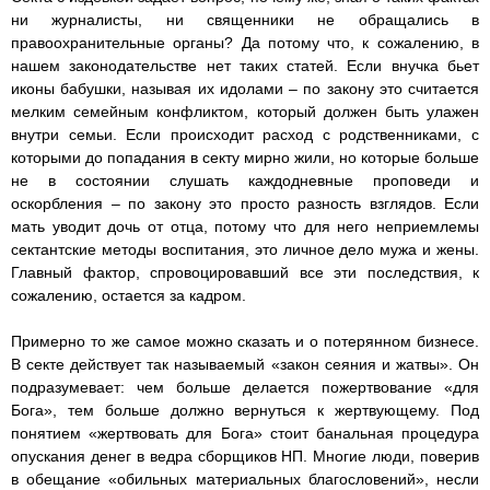
ни журналисты, ни священники не обращались в
правоохранительные органы? Да потому что, к сожалению, в
нашем законодательстве нет таких статей. Если внучка бьет
иконы бабушки, называя их идолами – по закону это считается
мелким семейным конфликтом, который должен быть улажен
внутри семьи. Если происходит расход с родственниками, с
которыми до попадания в секту мирно жили, но которые больше
не в состоянии слушать каждодневные проповеди и
оскорбления – по закону это просто разность взглядов. Если
мать уводит дочь от отца, потому что для него неприемлемы
сектантские методы воспитания, это личное дело мужа и жены.
Главный фактор, спровоцировавший все эти последствия, к
сожалению, остается за кадром.
Примерно то же самое можно сказать и о потерянном бизнесе.
В секте действует так называемый «закон сеяния и жатвы». Он
подразумевает: чем больше делается пожертвование «для
Бога», тем больше должно вернуться к жертвующему. Под
понятием «жертвовать для Бога» стоит банальная процедура
опускания денег в ведра сборщиков НП. Многие люди, поверив
в обещание «обильных материальных благословений», несли