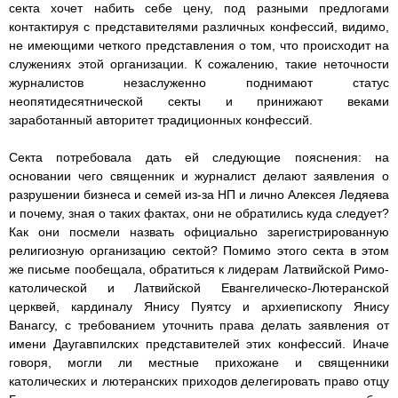
секта хочет набить себе цену, под разными предлогами
контактируя с представителями различных конфессий, видимо,
не имеющими четкого представления о том, что происходит на
служениях этой организации. К сожалению, такие неточности
журналистов незаслуженно поднимают статус
неопятидесятнической секты и принижают веками
заработанный авторитет традиционных конфессий.
Секта потребовала дать ей следующие пояснения: на
основании чего священник и журналист делают заявления о
разрушении бизнеса и семей из-за НП и лично Алексея Ледяева
и почему, зная о таких фактах, они не обратились куда следует?
Как они посмели назвать официально зарегистрированную
религиозную организацию сектой? Помимо этого секта в этом
же письме пообещала, обратиться к лидерам Латвийской Римо-
католической и Латвийской Евангелическо-Лютеранской
церквей, кардиналу Янису Пуятсу и архиепископу Янису
Ванагсу, с требованием уточнить права делать заявления от
имени Даугавпилских представителей этих конфессий. Иначе
говоря, могли ли местные прихожане и священники
католических и лютеранских приходов делегировать право отцу