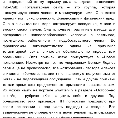
из определений этому термину дала канадская организация
Info-Cult: «Тоталитарная секта – это группа, которая
эксплуатирует своих членов и манипулирует ими. Она может
нанести им психологический, финансовый и физический вред.
Она в значительной мере контролирует поведение, мысли и
эмоции своих членов. Она использует различные методы для
превращения новозавербованного человека в лояльного,
послушного, раболепного и подобострастного члена». Во
французском законодательстве одним из признаков
тоталитарной секты считается обожествление лидера или
организации. Этот признак четко присутствует в «Новом
поколении». Несмотря на то, что «верховным Богом» Ледяев
себя еще не провозгласил, все «откровения» пастора Алексея
считаются «божественными» (т. е. напрямую полученными от
Бога) и не подлежащими обсуждению. Есть и другие признаки
тоталитарных сект, предложенные германским правительством.
Их можно найти на портале www.teni.lv в разделе «Осторожно
секта!», в рубрике «Как защитить себя и других». Под
большинство этих признаков НП полностью подходило при
своем основании и под часть подходит и сегодня. Все
вышеупомянутые определения в значительной части отражают
деятельность, происходящую в «Новом поколении».