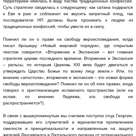
территорией имелась в виду паства традиционных конфессий.
Суть стратегии сводилась к следующему: как сатана подкрался
к Еве в раю и соблазнил ее вкусить запретный плод, так
последователи НП должны были проникать к людям из
традиционных конфессий, чтобы увести их в секту.
Помнил ли он о праве на свободу вероисповедания, когда
писал брошюру «Новый мировой порядок», где открытым
текстом говорится: «Вторжение и Экспансия – вот главная
стратегия церкви последнего времени. Вторжение и Экспансия
– рельсы, по которым Церковь XXI века будет двигаться и
утверждать Царство Божье по всему лицу земли.» Или, по
мнению «апостола», вторжение и экспансия – это новая форма
свободы вероисповедания? Помнил ли он об этих правах, когда
говорил о христианизации исламского пространства (или на
ислам, по мнению Ледяева, эта свобода не
распространяется?).
В связи с вышеупомянутым мы считаем поступок отца Георгия,
поддержавших его служителей и журналистов проявлением
смелости и принципиальности и направленным на защиту
жителей Даугавпилса и Латгальского региона от потенциального