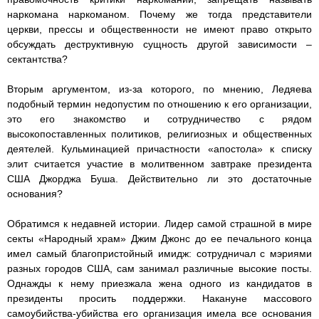
наркомана наркоманом. Почему же тогда представители
церкви, прессы и общественности не имеют право открыто
обсуждать деструктивную сущность другой зависимости –
сектантства?
Вторым аргументом, из-за которого, по мнению, Ледяева
подобный термин недопустим по отношению к его организации,
это его знакомство и сотрудничество с рядом
высокопоставленных политиков, религиозных и общественных
деятелей. Кульминацией причастности «апостола» к списку
элит считается участие в молитвенном завтраке президента
США Джорджа Буша. Действительно ли это достаточные
основания?
Обратимся к недавней истории. Лидер самой страшной в мире
секты «Народный храм» Джим Джонс до ее печального конца
имел самый благопристойный имидж: сотрудничал с мэриями
разных городов США, сам занимал различные высокие посты.
Однажды к нему приезжала жена одного из кандидатов в
президенты просить поддержки. Накануне массового
самоубийства-убийства его организация имела все основания