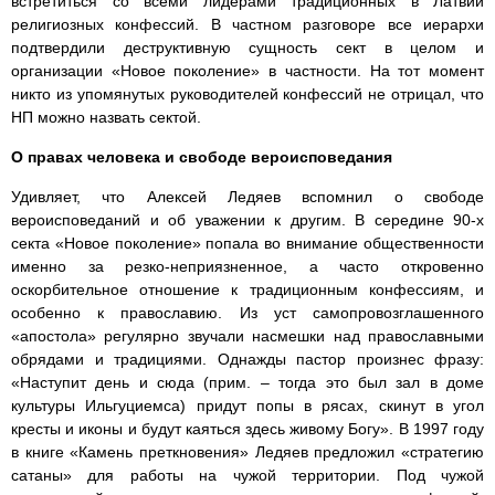
встретиться со всеми лидерами традиционных в Латвии
религиозных конфессий. В частном разговоре все иерархи
подтвердили деструктивную сущность сект в целом и
организации «Новое поколение» в частности. На тот момент
никто из упомянутых руководителей конфессий не отрицал, что
НП можно назвать сектой.
О правах человека и свободе вероисповедания
Удивляет, что Алексей Ледяев вспомнил о свободе
вероисповеданий и об уважении к другим. В середине 90-х
секта «Новое поколение» попала во внимание общественности
именно за резко-неприязненное, а часто откровенно
оскорбительное отношение к традиционным конфессиям, и
особенно к православию. Из уст самопровозглашенного
«апостола» регулярно звучали насмешки над православными
обрядами и традициями. Однажды пастор произнес фразу:
«Наступит день и сюда (прим. – тогда это был зал в доме
культуры Ильгуциемса) придут попы в рясах, скинут в угол
кресты и иконы и будут каяться здесь живому Богу». В 1997 году
в книге «Камень преткновения» Ледяев предложил «стратегию
сатаны» для работы на чужой территории. Под чужой