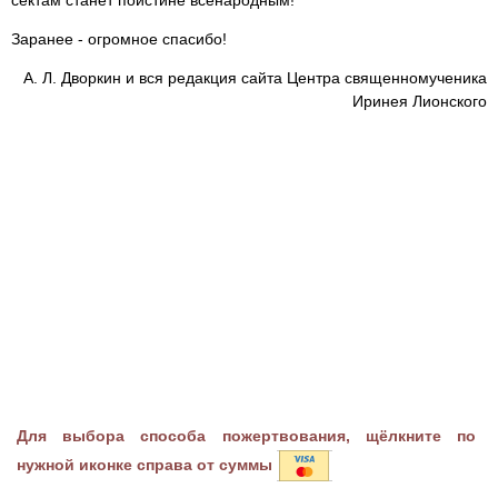
сектам станет поистине всенародным!
Заранее - огромное спасибо!
А. Л. Дворкин и вся редакция сайта Центра священномученика
Иринея Лионского
Для выбора способа пожертвования, щёлкните по
нужной иконке справа от суммы