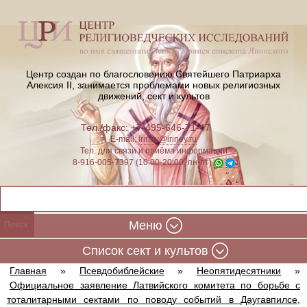
Центр создан по благословению Святейшего Патриарха
Алексия II,
занимается проблемами новых религиозных
движений, сект и культов
Тел./факс: +7-495-646-71-47
E-mail:
iriney@iriney.ru
Тел. для связи и приёма информации
8-916-005-7397 (10:00-20:00, пн-пт)
Меню
Cписок сект и культов
Главная
»
Псевдобиблейские
»
Неопятидесятники
»
Официальное заявление Латвийского комитета по борьбе с
тоталитарными сектами по поводу событий в Даугавпилсе,