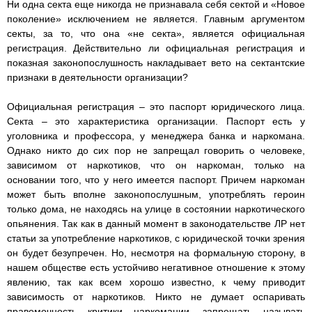
Ни одна секта еще никогда не признавала себя сектой и «Новое
поколение» исключением не является. Главным аргументом
секты, за то, что она «не секта», является официальная
регистрация. Действительно ли официальная регистрация и
показная законопослушность накладывает вето на сектантские
признаки в деятельности организации?
Официальная регистрация – это паспорт юридического лица.
Секта – это характеристика организации. Паспорт есть у
уголовника и профессора, у менеджера банка и наркомана.
Однако никто до сих пор не запрещал говорить о человеке,
зависимом от наркотиков, что он наркоман, только на
основании того, что у него имеется паспорт. Причем наркоман
может быть вполне законопослушным, употреблять героин
только дома, не находясь на улице в состоянии наркотического
опьянения. Так как в данный момент в законодательстве ЛР нет
статьи за употребление наркотиков, с юридической точки зрения
он будет безупречен. Но, несмотря на формальную сторону, в
нашем обществе есть устойчиво негативное отношение к этому
явлению, так как всем хорошо известно, к чему приводит
зависимость от наркотиков. Никто не думает оспаривать
правомочность критики наркомании, запрещать называть