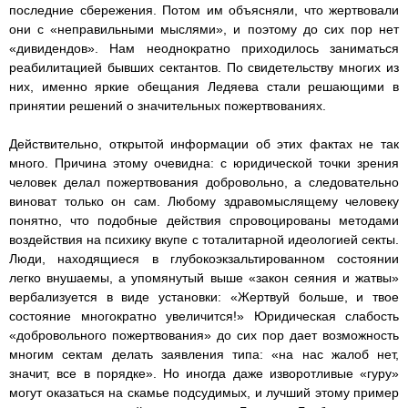
последние сбережения. Потом им объясняли, что жертвовали
они с «неправильными мыслями», и поэтому до сих пор нет
«дивидендов». Нам неоднократно приходилось заниматься
реабилитацией бывших сектантов. По свидетельству многих из
них, именно яркие обещания Ледяева стали решающими в
принятии решений о значительных пожертвованиях.
Действительно, открытой информации об этих фактах не так
много. Причина этому очевидна: с юридической точки зрения
человек делал пожертвования добровольно, а следовательно
виноват только он сам. Любому здравомыслящему человеку
понятно, что подобные действия спровоцированы методами
воздействия на психику вкупе с тоталитарной идеологией секты.
Люди, находящиеся в глубокоэкзальтированном состоянии
легко внушаемы, а упомянутый выше «закон сеяния и жатвы»
вербализуется в виде установки: «Жертвуй больше, и твое
состояние многократно увеличится!» Юридическая слабость
«добровольного пожертвования» до сих пор дает возможность
многим сектам делать заявления типа: «на нас жалоб нет,
значит, все в порядке». Но иногда даже изворотливые «гуру»
могут оказаться на скамье подсудимых, и лучший этому пример