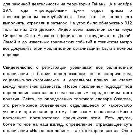
для законной деятельности на территории Гайаны. А в ноябре
1978 года «преподобный» Джим отдал приказ о
«революционном самоубийстве». Тем, кто не желал его
выполнять, стреляли в затылок. На утро было обнаружено 912
тел, из них 276 детских. Лидер всем известной секты «Аум
Синрике» Секо Асахара официально сотрудничал с Далай-
Ламой и до известных трагических событий в токийском метро
все документы этой «религиозной организации» были в полном
порядке.
Свидетельство о регистрации уравнивает все религиозные
организации в Латвии перед законом, но в историческом,
социально-психологическом и моральном планах не ставит
между ними знак равенства. «Новое поколение» подходит под
определение «секта» по всем словарным определениям этого
понятия. Секта, по определению толкового словаря Ожегова,
это религиозное объединение, отделившееся от какого-либо
учения и противостоящее ему. При своем основании «Новое
поколение» противостояло практически всем. Есть другое,
более точное на наш взгляд, определение, отражающее суть
организации «Новое поколение» – «Тоталитарная секта». Одно