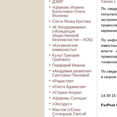
ДЭИР
Связка с
«Церковь Иоанна
По сведе
Богослова» Олега
попытал
Моленко
экстреми
Секта Якова Кротова
правосла
«К богодержавию»
карманах
(«Концепция
общественной
безопасности» – КОБ)
По инфо
«Космические
известны
коммунисты»
власти 
Культ Григория
правоох
Грабового
«новопок
Порфирий Иванов
«Академия развития»
По сведе
Светланы Пеуновой
в скором
«Радастея»
«Секта Адамитов»
«Страна Анура»
14:39 15
«Церковь Солнца»
«Эксодус»
ForPost
Маслов («Союз
Сотворцов Святой