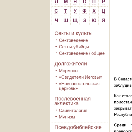
Л
М
Н
О
П
Р
С
Т
У
Ф
Х
Ц
Ч
Ш
Щ
Э
Ю
Я
Секты и культы
Сектоведение
Секты-убийцы
Сектоведение / общее
Долгожители
Мормоны
«Свидетели Иеговы»
В Севаст
«Новоапостольская
заблудив
церковь»
Как стал
Послевоенная
приоста
эклектика
закрыват
Сайентология
Республи
Мунизм
Среди т
Псевдобиблейские
правоохр