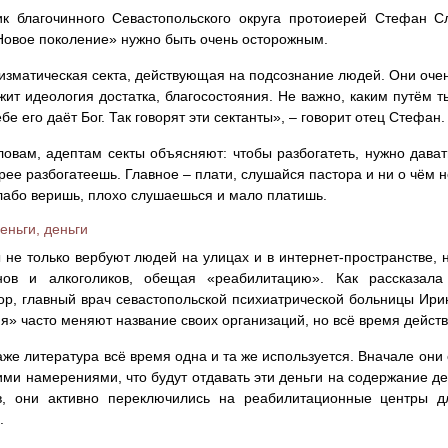
 благочинного Севастопольского округа протоиерей Стефан Сл
Новое поколение» нужно быть очень осторожным.
изматическая секта, действующая на подсознание людей. Они очен
жит идеология достатка, благосостояния. Не важно, каким путём ты
ебе его даёт Бог. Так говорят эти сектанты», – говорит отец Стефан.
ловам, адептам секты объясняют: чтобы разбогатеть, нужно дават
рее разбогатеешь. Главное – плати, слушайся пастора и ни о чём н
слабо веришь, плохо слушаешься и мало платишь.
еньги, деньги
 не только вербуют людей на улицах и в интернет-пространстве, 
нов и алкоголиков, обещая «реабилитацию». Как рассказала 
р, главный врач севастопольской психиатрической больницы Ири
я» часто меняют название своих организаций, но всё время дейст
аже литература всё время одна и та же используется. Вначале он
ими намерениями, что будут отдавать эти деньги на содержание дет
в, они активно переключились на реабилитационные центры д
.