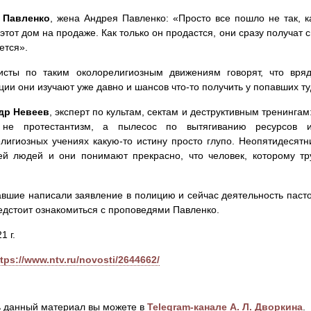
 Павленко
, жена Андрея Павленко: «Просто все пошло не так, к
 этот дом на продаже. Как только он продастся, они сразу получат с
ется».
исты по таким околорелигиозным движениям говорят, что вря
ции они изучают уже давно и шансов что-то получить у попавших т
др Невеев
, эксперт по культам, сектам и деструктивным тренинг
 не протестантизм, а пылесос по вытягиванию ресурсов 
лигиозных учениях какую-то истину просто глупо. Неопятидесятн
ей людей и они понимают прекрасно, что человек, которому т
вшие написали заявление в полицию и сейчас деятельность паст
едстоит ознакомиться с проповедями Павленко.
1 г.
tps://www.ntv.ru/novosti/2644662/
 данный материал вы можете в
Telegram-канале А. Л. Дворкина
.