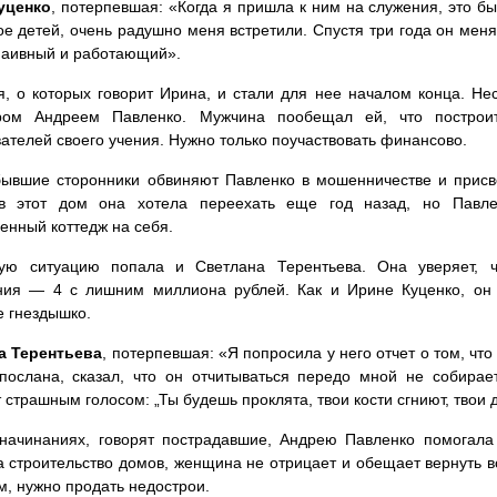
уценко
, потерпевшая: «Когда я пришла к ним на служения, это б
ое детей, очень радушно меня встретили. Спустя три года он меня
наивный и работающий».
, о которых говорит Ирина, и стали для нее началом конца. Не
ром Андреем Павленко. Мужчина пообещал ей, что постро
ателей своего учения. Нужно только поучаствовать финансово.
бывшие сторонники обвиняют Павленко в мошенничестве и присв
в этот дом она хотела переехать еще год назад, но Павле
енный коттедж на себя.
ую ситуацию попала и Светлана Терентьева. Она уверяет, ч
ния — 4 с лишним миллиона рублей. Как и Ирине Куценко, он
 гнездышко.
а Терентьева
, потерпевшая: «Я попросила у него отчет о том, чт
ослана, сказал, что он отчитываться передо мной не собирае
т страшным голосом: „Ты будешь проклята, твои кости сгниют, твои 
начинаниях, говорят пострадавшие, Андрею Павленко помогала
а строительство домов, женщина не отрицает и обещает вернуть вс
м, нужно продать недострои.