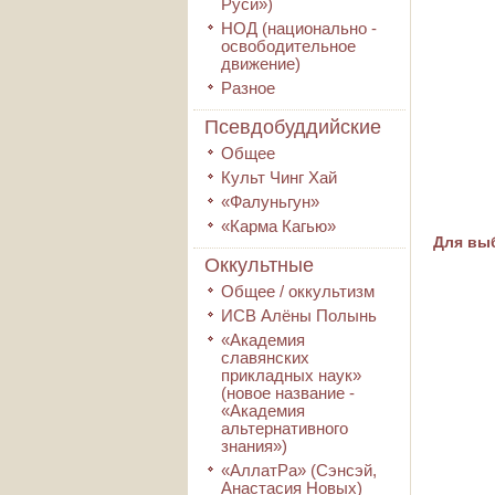
Руси»)
НОД (национально -
освободительное
движение)
Разное
Псевдобуддийские
Общее
Культ Чинг Хай
«Фалуньгун»
«Карма Кагью»
Для выб
Оккультные
Общее / оккультизм
ИСВ Алёны Полынь
«Академия
славянских
прикладных наук»
(новое название -
«Академия
альтернативного
знания»)
«АллатРа» (Сэнсэй,
Анастасия Новых)