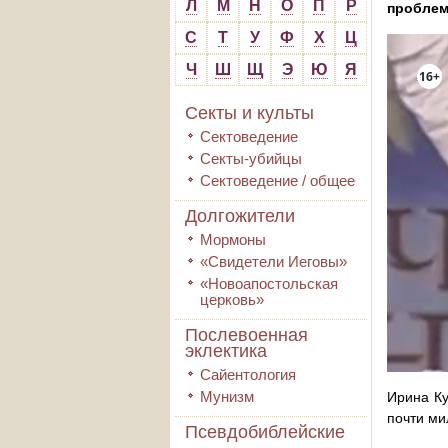
Л
М
Н
О
П
Р
проблем
С
Т
У
Ф
Х
Ц
Ч
Ш
Щ
Э
Ю
Я
Секты и культы
Сектоведение
Секты-убийцы
Сектоведение / общее
Долгожители
Мормоны
«Свидетели Иеговы»
«Новоапостольская
церковь»
Послевоенная
эклектика
Сайентология
Мунизм
Ирина Ку
почти ми
Псевдобиблейские