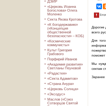
ДЭИР
«Церковь Иоанна
Богослова» Олега
Моленко
Секта Якова Кротова
«К богодержавию»
Дорогие 
(«Концепция
общественной
всего ру
безопасности» – КОБ)
Для того
«Космические
коммунисты»
информа
Культ Григория
пожертво
Грабового
поможет 
Порфирий Иванов
Мы нужд
«Академия развития»
Светланы Пеуновой
сектам с
«Радастея»
Заранее 
«Секта Адамитов»
«Страна Анура»
«Церковь Солнца»
«Эксодус»
Маслов («Союз
Сотворцов Святой