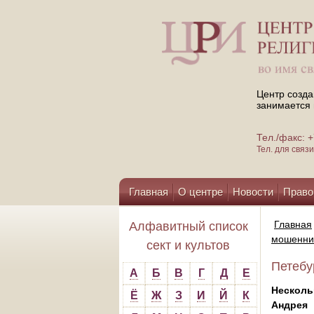
Центр созда
занимается 
Тел./факс:
Тел. для свя
Главная
О центре
Новости
Право
Помощь центру
Главная
Алфавитный список
мошенни
сект и культов
Петебу
А
Б
В
Г
Д
Е
Несколь
Ё
Ж
З
И
Й
К
Андрея 