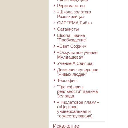
Рерихианство
«Школа золотого
Розенкрейца»
СИСТЕМА Рябко
Сатанисты
Школа Гивина
"Пробуждение"
«Свет Софии»
«Оккультное учение
Мулдашева»
Учение А.Свияша
Движение суверенов
"живых людей"
Теософия
"Трансферинг
реальности" Вадима
Зеланда
«Фиолетовое пламя»
(«Церковь
универсальная и
торжествующая»)
Искажение