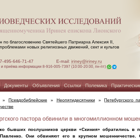
н по благословению Святейшего Патриарха Алексия II,
проблемами новых религиозных движений, сект и культов
 +7-495-646-71-47
E-mail:
iriney@iriney.ru
зи и приёма информации
8-916-005-7397 (10:00-20:00, пн-пт)
Документы
Объявления
Ссылки
Полемика
Практически
»
Псевдобиблейские
»
Неопятидесятники
»
Петебургского 
честве
ргского пастора обвинили в многомиллионном мошен
ко бывших послушников церкви «Скиния» обратились в п
Павленко. Они обвиняют его в крупном мошенничестве.