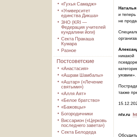
«Гухья Самадж»
Наталья
«Университет
и теперь
единства Дикша»
не прода
3HO (KRI ―
Федерация учителей
кундалини йоги)
Специал
организа
Секта Пракаша
Кумара
Алексан
Разное
никакой
Постсоветские
псевдоре
«Анастасия»
категори
«Ашрам Шамбалы»
уязвим».
«Аштар» («Лечение
Пострада
святыми»)
также пр
«Алля Аят»
«Белое братство»
15.12.202
«Бажовцы»
Богородичники
ntv.ru
ht
Виссарион («Церковь
последнего завета»)
Секта Белодеда
Обсудить