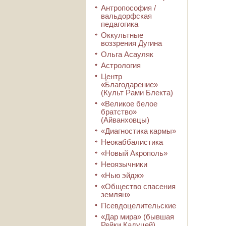
Антропософия /
вальдорфская
педагогика
Оккультные
воззрения Дугина
Ольга Асауляк
Астрология
Центр
«Благодарение»
(Культ Рами Блекта)
«Великое белое
братство»
(Айванховцы)
«Диагностика кармы»
Неокаббалистика
«Новый Акрополь»
Неоязычники
«Нью эйдж»
«Общество спасения
землян»
Псевдоцелительские
«Дар мира» (бывшая
Рейки Кадуцей)