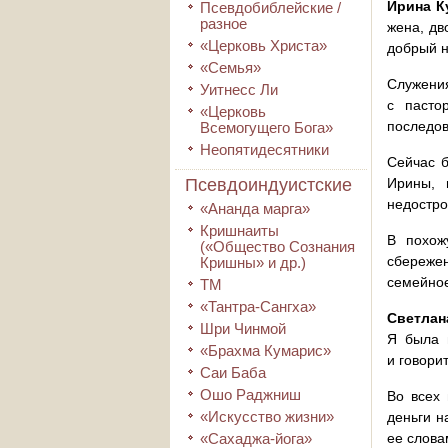
Ирина К
Псевдобиблейские /
разное
жена, дв
«Церковь Христа»
добрый 
«Семья»
Служения
Уитнесс Ли
с пасто
«Церковь
последов
Всемогущего Бога»
Неопятидесятники
Сейчас 
Псевдоиндуистские
Ирины, 
недостро
«Ананда марга»
Кришнаиты
В похож
(«Общество Сознания
сбереже
Кришны» и др.)
семейное
ТМ
«Тантра-Сангха»
Светлан
Шри Чинмой
Я была п
«Брахма Кумарис»
и говори
Саи Баба
Ошо Раджниш
Во всех 
«Искусство жизни»
деньги н
«Сахаджа-йога»
ее слова