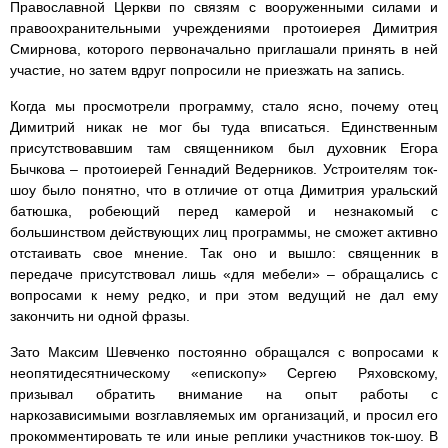
Православной Церкви по связям с вооруженными силами и
правоохранительными учреждениями протоиерея Димитрия
Смирнова, которого первоначально приглашали принять в ней
участие, но затем вдруг попросили не приезжать на запись.
Когда мы просмотрели программу, стало ясно, почему отец
Димитрий никак не мог бы туда вписаться. Единственным
присутствовавшим там священником был духовник Егора
Бычкова – протоиерей Геннадий Ведерников. Устроителям ток-
шоу было понятно, что в отличие от отца Димитрия уральский
батюшка, робеющий перед камерой и незнакомый с
большинством действующих лиц программы, не сможет активно
отстаивать свое мнение. Так оно и вышло: священник в
передаче присутствовал лишь «для мебели» – обращались с
вопросами к нему редко, и при этом ведущий не дал ему
закончить ни одной фразы.
Зато Максим Шевченко постоянно обращался с вопросами к
неопятидесятническому «епископу» Сергею Ряховскому,
призывал обратить внимание на опыт работы с
наркозависимыми возглавляемых им организаций, и просил его
прокомментировать те или иные реплики участников ток-шоу. В