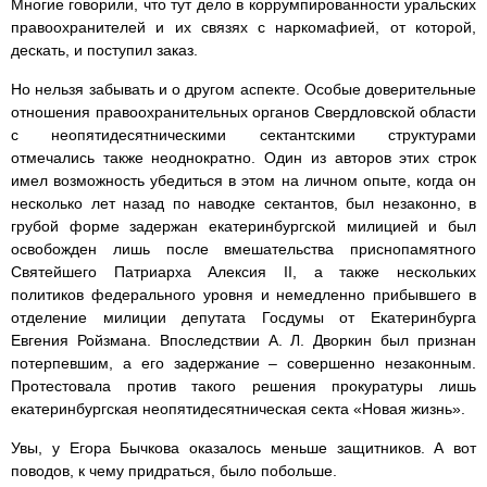
Многие говорили, что тут дело в коррумпированности уральских
правоохранителей и их связях с наркомафией, от которой,
дескать, и поступил заказ.
Но нельзя забывать и о другом аспекте. Особые доверительные
отношения правоохранительных органов Свердловской области
с неопятидесятническими сектантскими структурами
отмечались также неоднократно. Один из авторов этих строк
имел возможность убедиться в этом на личном опыте, когда он
несколько лет назад по наводке сектантов, был незаконно, в
грубой форме задержан екатеринбургской милицией и был
освобожден лишь после вмешательства приснопамятного
Святейшего Патриарха Алексия II, а также нескольких
политиков федерального уровня и немедленно прибывшего в
отделение милиции депутата Госдумы от Екатеринбурга
Евгения Ройзмана. Впоследствии А. Л. Дворкин был признан
потерпевшим, а его задержание – совершенно незаконным.
Протестовала против такого решения прокуратуры лишь
екатеринбургская неопятидесятническая секта «Новая жизнь».
Увы, у Егора Бычкова оказалось меньше защитников. А вот
поводов, к чему придраться, было побольше.