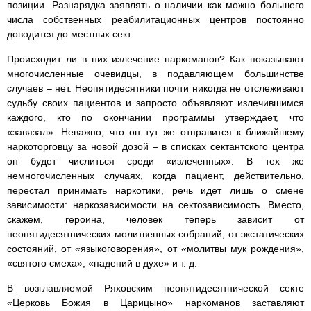
позиции. Разнарядка заявлять о наличии как можно большего
числа собственных реабилитационных центров постоянно
доводится до местных сект.
Происходит ли в них излечение наркоманов? Как показывают
многочисленные очевидцы, в подавляющем большинстве
случаев – нет. Неопятидесятники почти никогда не отслеживают
судьбу своих пациентов и запросто объявляют излечившимся
каждого, кто по окончании программы утверждает, что
«завязал». Неважно, что он тут же отправится к ближайшему
наркоторговцу за новой дозой – в списках сектантского центра
он будет числиться среди «излеченных». В тех же
немногочисленных случаях, когда пациент, действительно,
перестал принимать наркотики, речь идет лишь о смене
зависимости: наркозависимости на сектозависимость. Вместо,
скажем, героина, человек теперь зависит от
неопятидесятнических молитвенных собраний, от экстатических
состояний, от «языкоговорения», от «молитвы мук рождения»,
«святого смеха», «падений в духе» и т. д.
В возглавляемой Ряховским неопятидесятнической секте
«Церковь Божия в Царицыно» наркоманов заставляют