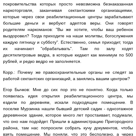
покровительства которых просто невозможна безнаказанная
наркоторговля, заканчивая сектантскими организациями,
которые через свои реабилитационные центры зарабатывают
большие деньги и вербуют адептов веры. Они говорят
родителям наркоманов: "Вы же хотите, чтобы ваш ребенок
выздоровел? Тогда приходите на наши молитвы, богослужения
каждую пятницу и субботу". Естественно, семья приходит, тогда
их начинают "обрабатывать". Там по залу ходят
десятилитровые ведра, в которые кидают как минимум по 500
рублей, и редко ведро не заполняется.
Корр.: Почему же правоохранительные органы не следят за
работой сектантских организаций, а занялись вашим центром?
Егор Бычков: Мне до сих пор это не понятно. Когда только
появилась идея открытия реабилитационного центра, мы
ездили по деревням, искали подходящее помещение. В
поселке Мурзинка нашли бывший детский садик - одноэтажное
деревянное здание, которое много лет простаивает, подумали,
что оно нам подойдет. Пришли в администрацию Пригородного
района, там нас попросили собрать кучу документов, чтобы
взять помещение. Мы поняли, что это бесполезно, а через