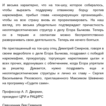
И весьма характерно, что на ток-шоу, которое собиралось,
чтобы выразить поддержку отважному борцу против
наркомафии, прибыл глава «конкурирующих организаций»,
чтобы на всю страну вновь их прорекламировать. На наш
взгляд, это весьма убедительно подтверждает причастность
неопятидесятнических структур к делу Егора Бычкова. Теперь
он в тюрьме и сектантам можно беспрепятственно
разворачивать свою деятельность. Теперь им нечего бояться.
Не приглашенный на ток-шоу отец Димитрий Смирнов, говоря в
своем видеоблоге о деле Егора Бычкова, поздравил с победой
наркомафию, прокуратуру, торгующих наркотиками цыган и
всех прочих, вздохнувших с облегчением, когда Егора упрятали
за решетку. Думается, нужно поздравить еще и
неопятидесятнические структуры и лично их главу – Сергея
Васильевича Ряховского, приглашенного Максимом Шевченко
на программу «Судите сами».
Профессор А. Л. Дворкин,
президент ЦРИ и РАЦИРС
Священник Лев Семенов,