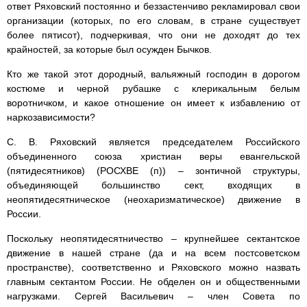
ответ Ряховский постоянно и беззастенчиво рекламировал свои
организации (которых, по его словам, в стране существует
более пятисот), подчеркивая, что они не доходят до тех
крайностей, за которые был осужден Бычков.
Кто же такой этот дородный, вальяжный господин в дорогом
костюме и черной рубашке с клерикальным белым
воротничком, и какое отношение он имеет к избавлению от
наркозависимости?
С. В. Ряховский является председателем Российского
объединенного союза христиан веры евангельской
(пятидесятников) (РОСХВЕ (п)) – зонтичной структуры,
объединяющей большинство сект, входящих в
неопятидесятническое (неохаризматическое) движение в
России.
Поскольку неопятидесятничество – крупнейшее сектантское
движение в нашей стране (да и на всем постсоветском
пространстве), соответственно и Ряховского можно назвать
главным сектантом России. Не обделен он и общественными
нагрузками. Сергей Васильевич – член Совета по