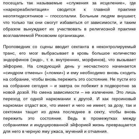
посещать так называемые «служения за исцеление», где
«наркореабилитация» сводится к главной практике
неопятидесятников – глоссолалии. Больным людям внушают,
что только так они смогут избавиться от зависимости, и таким
образом вынуждают их участвовать в религиозной практике
возглавляемой Ряховским организации.
Проповедник со сцены вводит сектанта в неконтролируемый
транс, его мозг выбрасывает в кровь большое количество
эндорфинов (эндо-, т. е. внутренних, морфинов), что вызывает
эйфорию. На следующий день у несчастного начинается
«синдром отмены» («ломки») и ему необходимо вновь сходить
на собрание, чтобы вновь пережить это состояние. Не пусти его
на собрание сегодня – и завтра он побежит в подворотню за
новой дозой. Но смена зависимости – не излечение. Это лишь
переход от одной наркомании к другой. И как героиновый
наркоман отдаст все, что имеет и чего не имеет, за дозу, так и
сектоман тащит из дома последнее в секту, чтобы вновь
пережить это состояние. Ведь в промежутках между
собраниями и индуцированной эйфорией жизнь превращается
для него в черную яму ужаса, мучений и отчаяния.