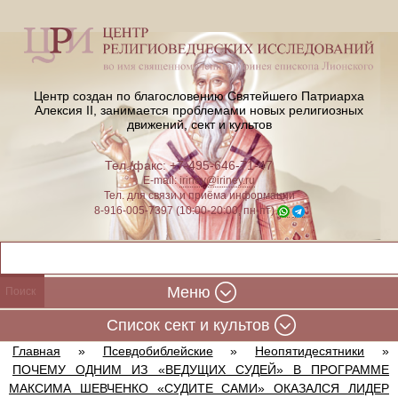
Центр создан по благословению Святейшего Патриарха
Алексия II,
занимается проблемами новых религиозных
движений, сект и культов
Тел./факс: +7-495-646-71-47
E-mail:
iriney@iriney.ru
Тел. для связи и приёма информации
8-916-005-7397 (10:00-20:00, пн-пт)
Меню
Cписок сект и культов
Главная
»
Псевдобиблейские
»
Неопятидесятники
»
ПОЧЕМУ ОДНИМ ИЗ «ВЕДУЩИХ СУДЕЙ» В ПРОГРАММЕ
МАКСИМА ШЕВЧЕНКО «СУДИТЕ САМИ» ОКАЗАЛСЯ ЛИДЕР