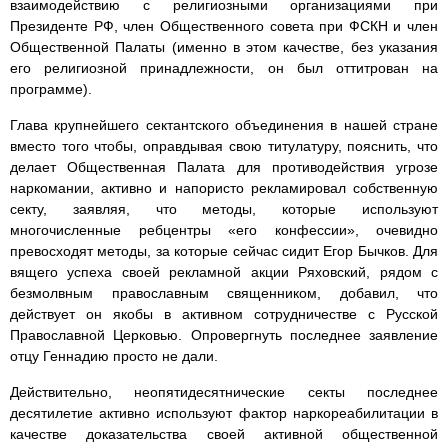
взаимодействию с религиозными организациями при
Президенте РФ, член Общественного совета при ФСКН и член
Общественной Палаты (именно в этом качестве, без указания
его религиозной принадлежности, он был оттитрован на
программе).
Глава крупнейшего сектантского объединения в нашей стране
вместо того чтобы, оправдывая свою титулатуру, пояснить, что
делает Общественная Палата для противодействия угрозе
наркомании, активно и напористо рекламировал собственную
секту, заявляя, что методы, которые используют
многочисленные ребцентры «его конфессии», очевидно
превосходят методы, за которые сейчас сидит Егор Бычков. Для
вящего успеха своей рекламной акции Ряховский, рядом с
безмолвным православным священником, добавил, что
действует он якобы в активном сотрудничестве с Русской
Православной Церковью. Опровергнуть последнее заявление
отцу Геннадию просто не дали.
Действительно, неопятидесятнические секты последнее
десятилетие активно используют фактор наркореабилитации в
качестве доказательства своей активной общественной