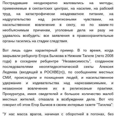
Пострадавшие неоднократно жаловались на методы,
применяемые в сектантских центрах, на насилие, на рабский
труд, на катастрофически неадекватное питание, на
надругательство над религиозными чувствами, на
насильственное вовлечение в секту, но по каким-то
необъяснимым причинам, уголовные дела ни разу не
удавалось возбудить: все заявления в правоохранительные
органы гасились на стадии следствия.
Вот лишь один характерный пример. В то время, когда
закрывали ребцентр Егора Бычкова в Нижним Тагиле (лето 2008
года) в соседнем ребцентре "Независимость", созданном
последователями неопятидесятнической секты Алексея
Ледяева (входящей в РОСХВЕ(п)), по сообщениям местных
СМИ, происходили и похищения людей, и насильственное
удержание и издевательства над наркозависимыми, и
незаконное вовлечение их в религиозные практики.
Прокуратура, имея свидетелей и большое количество жалоб
местных жителей, отказала в возбуждении дела. Вот что
говорил об этом Егор Бычков в своем интервью газете "Тагилка":
"У нас масса врагов, начиная с оборотней в погонах, без