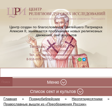
Центр создан по благословению Святейшего Патриарха
Алексия II,
занимается проблемами новых религиозных
движений, сект и культов
Тел./факс: +7-495-646-71-47
E-mail:
iriney@iriney.ru
Тел. для связи и приёма информации
8-916-005-7397 (10:00-20:00, пн-пт)
Меню
Cписок сект и культов
Главная
»
Псевдобиблейские
»
Неопятидесятники
»
Православные вышли из «Преображения России»