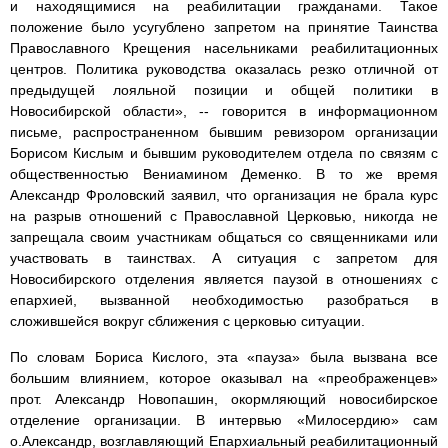
и находящимися на реабилитации гражданами. Такое
положение было усугублено запретом на принятие Таинства
Православного Крещения насельниками реабилитационных
центров. Политика руководства оказалась резко отличной от
предыдущей лояльной позиции и общей политики в
Новосибирской области», -- говорится в информационном
письме, распространенном бывшим ревизором организации
Борисом Кислым и бывшим руководителем отдела по связям с
общественностью Вениамином Деменко. В то же время
Александр Фроловский заявил, что организация не брала курс
на разрыв отношений с Православной Церковью, никогда не
запрещала своим участникам общаться со священниками или
участвовать в таинствах. А ситуация с запретом для
Новосибирского отделения является паузой в отношениях с
епархией, вызванной необходимостью разобраться в
сложившейся вокруг сближения с церковью ситуации.
По словам Бориса Кислого, эта «пауза» была вызвана все
большим влиянием, которое оказывал на «преображенцев»
прот. Александр Новопашин, окормляющий новосибирское
отделение организации. В интервью «Милосердию» сам
о.Александр, возглавляющий Епархиальный реабилитационный