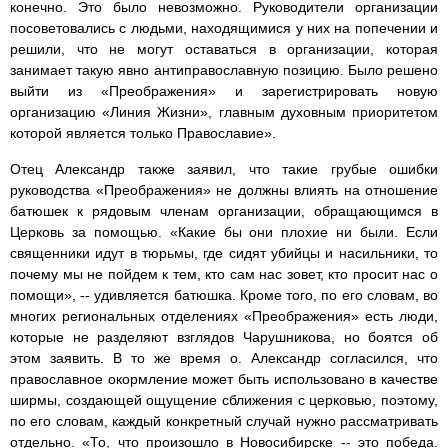
конечно. Это было невозможно. Руководители организации
посоветовались с людьми, находящимися у них на попечении и
решили, что не могут оставаться в организации, которая
занимает такую явно антиправославную позицию. Было решено
выйти из «Преображения» и зарегистрировать новую
организацию «Линия Жизни», главным духовным приоритетом
которой является только Православие».
Отец Александр также заявил, что такие грубые ошибки
руководства «Преображения» не должны влиять на отношение
батюшек к рядовым членам организации, обращающимся в
Церковь за помощью. «Какие бы они плохие ни были. Если
священники идут в тюрьмы, где сидят убийцы и насильники, то
почему мы не пойдем к тем, кто сам нас зовет, кто просит нас о
помощи», -- удивляется батюшка. Кроме того, по его словам, во
многих региональных отделениях «Преображения» есть люди,
которые не разделяют взглядов Чарушникова, но боятся об
этом заявить. В то же время о. Александр согласился, что
православное окормление может быть использовано в качестве
ширмы, создающей ощущение сближения с церковью, поэтому,
по его словам, каждый конкретный случай нужно рассматривать
отдельно. «То, что произошло в Новосибирске -- это победа.