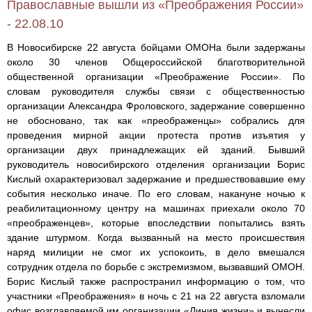
Православные вышли из «Преображения России»
- 22.08.10
В Новосибирске 22 августа бойцами ОМОНа были задержаны
около 30 членов Общероссийской благотворительной
общественной организации «Преображение России». По
словам руководителя службы связи с общественностью
организации Александра Фроловского, задержание совершенно
не обосновано, так как «преображенцы» собрались для
проведения мирной акции протеста против изъятия у
организации двух принадлежащих ей зданий. Бывший
руководитель новосибирского отделения организации Борис
Кислый охарактеризовал задержание и предшествовавшие ему
события несколько иначе. По его словам, накануне ночью к
реабилитационному центру на машинах приехали около 70
«преображенцев», которые впоследствии попытались взять
здание штурмом. Когда вызванный на место происшествия
наряд милиции не смог их успокоить, в дело вмешался
сотрудник отдела по борьбе с экстремизмом, вызвавший ОМОН.
Борис Кислый также распространил информацию о том, что
участники «Преображения» в ночь с 21 на 22 августа взломали
офис возглавляемой им организации «Линия жизни» и вынесли