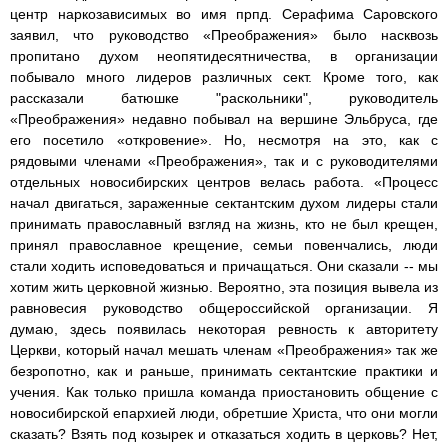
центр наркозависимых во имя прпд. Серафима Саровского
заявил, что руководство «Преображения» было насквозь
пропитано духом неопятидесятничества, в организации
побывало много лидеров различных сект. Кроме того, как
рассказали батюшке "раскольники", руководитель
«Преображения» недавно побывал на вершине Эльбруса, где
его посетило «откровение». Но, несмотря на это, как с
рядовыми членами «Преображения», так и с руководителями
отдельных новосибирских центров велась работа. «Процесс
начал двигаться, зараженные сектантским духом лидеры стали
принимать православный взгляд на жизнь, кто не был крещен,
принял православное крещение, семьи повенчались, люди
стали ходить исповедоваться и причащаться. Они сказали -- мы
хотим жить церковной жизнью. Вероятно, эта позиция вывела из
равновесия руководство общероссийской организации. Я
думаю, здесь появилась некоторая ревность к авторитету
Церкви, который начал мешать членам «Преображения» так же
безропотно, как и раньше, принимать сектантские практики и
учения. Как только пришла команда приостановить общение с
новосибирской епархией люди, обретшие Христа, что они могли
сказать? Взять под козырек и отказаться ходить в церковь? Нет,