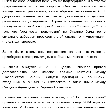
ничем не обоснованном иске. Это же подтвердилось и в ответах
представителя истца на вопросы. Они не смогли сколько-
нибудь внятно разъяснить, каким образом высказанное А. Л.
Дворкиным мнение умаляет честь, достоинство и деловую
репутацию их доверителя. В равной степени им оказался
неведомым полный словарный смысл слова "революция", а о
том, что "оранжевая революция" на Украине была тесно
связана с выборами президента этой страны, они утверждали,
что слышат впервые.
Затем были выслушаны возражения на иск ответчиков и
приобщены к материалам дела собранные доказательства.
В своем выступлении А. Л. Дворкин вначале привел
доказательства, что имелись прямые контакты между
"Посольством Божьим" Сандея Аделаджи и общинами,
входящими в РОСХВЕ С. Ряховского, а также лично между
Сандеем Аделаджей и Сергеем Ряховским.
За этим последовали доказательства, что "Посольство Божье"
принимало активное участие в событиях конца 2004 года на
Киевском Майдане и доказательства того, что руководитель