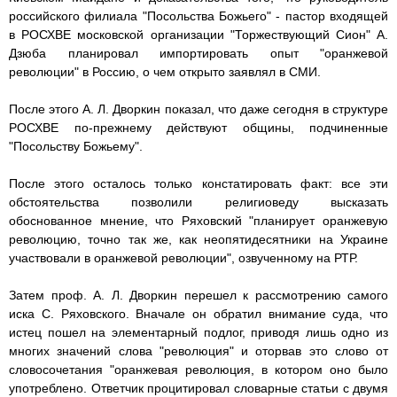
российского филиала "Посольства Божьего" - пастор входящей
в РОСХВЕ московской организации "Торжествующий Сион" А.
Дзюба планировал импортировать опыт "оранжевой
революции" в Россию, о чем открыто заявлял в СМИ.
После этого А. Л. Дворкин показал, что даже сегодня в структуре
РОСХВЕ по-прежнему действуют общины, подчиненные
"Посольству Божьему".
После этого осталось только констатировать факт: все эти
обстоятельства позволили религиоведу высказать
обоснованное мнение, что Ряховский "планирует оранжевую
революцию, точно так же, как неопятидесятники на Украине
участвовали в оранжевой революции", озвученному на РТР.
Затем проф. А. Л. Дворкин перешел к рассмотрению самого
иска С. Ряховского. Вначале он обратил внимание суда, что
истец пошел на элементарный подлог, приводя лишь одно из
многих значений слова "революция" и оторвав это слово от
словосочетания "оранжевая революция, в котором оно было
употреблено. Ответчик процитировал словарные статьи с двумя