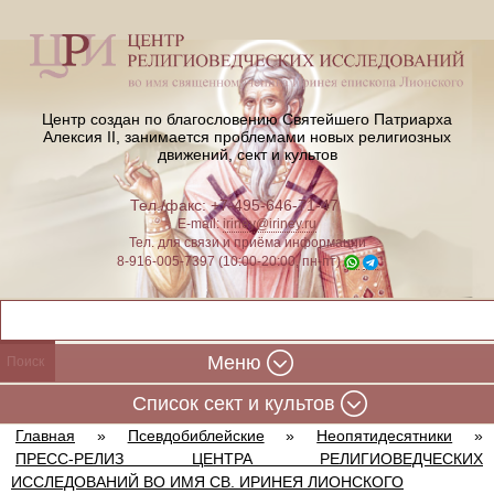
Центр создан по благословению Святейшего Патриарха
Алексия II,
занимается проблемами новых религиозных
движений, сект и культов
Тел./факс: +7-495-646-71-47
E-mail:
iriney@iriney.ru
Тел. для связи и приёма информации
8-916-005-7397 (10:00-20:00, пн-пт)
Меню
Cписок сект и культов
Главная
»
Псевдобиблейские
»
Неопятидесятники
»
ПРЕСС-РЕЛИЗ ЦЕНТРА РЕЛИГИОВЕДЧЕСКИХ
ИССЛЕДОВАНИЙ ВО ИМЯ СВ. ИРИНЕЯ ЛИОНСКОГО