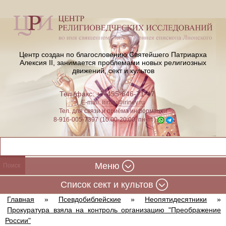
Центр создан по благословению Святейшего Патриарха
Алексия II,
занимается проблемами новых религиозных
движений, сект и культов
Тел./факс: +7-495-646-71-47
E-mail:
iriney@iriney.ru
Тел. для связи и приёма информации
8-916-005-7397 (10:00-20:00, пн-пт)
Меню
Cписок сект и культов
Главная
»
Псевдобиблейские
»
Неопятидесятники
»
Прокуратура взяла на контроль организацию "Преображение
России"