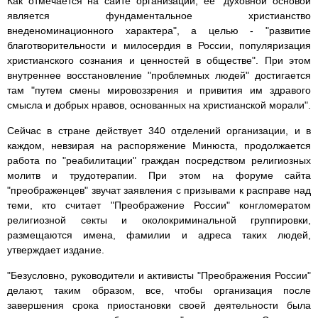
Как отмечается на сайте организации, ее "духовной основой
является фундаментальное христианство
внеденоминационного характера", а целью - "развитие
благотворительности и милосердия в России, популяризация
христианского сознания и ценностей в обществе". При этом
внутреннее восстановление "проблемных людей" достигается
там "путем смены мировоззрения и привития им здравого
смысла и добрых нравов, основанных на христианской морали".
Сейчас в стране действует 340 отделений организации, и в
каждом, невзирая на распоряжение Минюста, продолжается
работа по "реабилитации" граждан посредством религиозных
молитв и трудотерапии. При этом на форуме сайта
"преображенцев" звучат заявления с призывами к расправе над
теми, кто считает "Преображение России" конгломератом
религиозной секты и околокриминальной группировки,
размещаются имена, фамилии и адреса таких людей,
утверждает издание.
"Безусловно, руководители и активисты "Преображения России"
делают, таким образом, все, чтобы организация после
завершения срока приостановки своей деятельности была