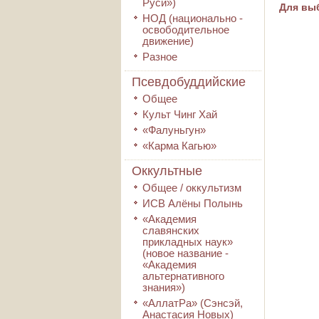
Руси»)
Для выб
НОД (национально -
освободительное
движение)
Разное
Псевдобуддийские
Общее
Культ Чинг Хай
«Фалуньгун»
«Карма Кагью»
Оккультные
Общее / оккультизм
ИСВ Алёны Полынь
«Академия
славянских
прикладных наук»
(новое название -
«Академия
альтернативного
знания»)
«АллатРа» (Сэнсэй,
Анастасия Новых)