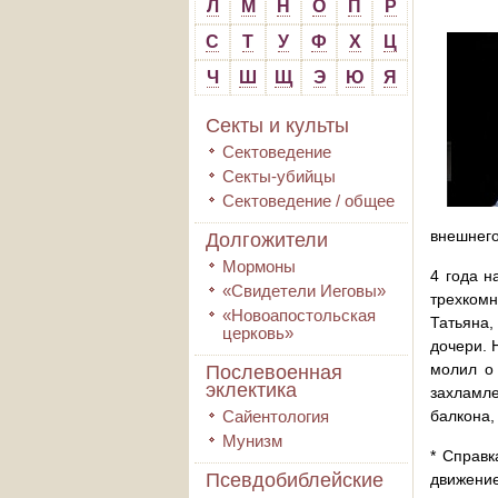
Л
М
Н
О
П
Р
С
Т
У
Ф
Х
Ц
Ч
Ш
Щ
Э
Ю
Я
Секты и культы
Сектоведение
Секты-убийцы
Сектоведение / общее
внешнего
Долгожители
Мормоны
4 года н
«Свидетели Иеговы»
трехком
«Новоапостольская
Татьяна,
церковь»
дочери. 
молил о 
Послевоенная
эклектика
захламле
Сайентология
балкона,
Мунизм
* Справк
Псевдобиблейские
движени