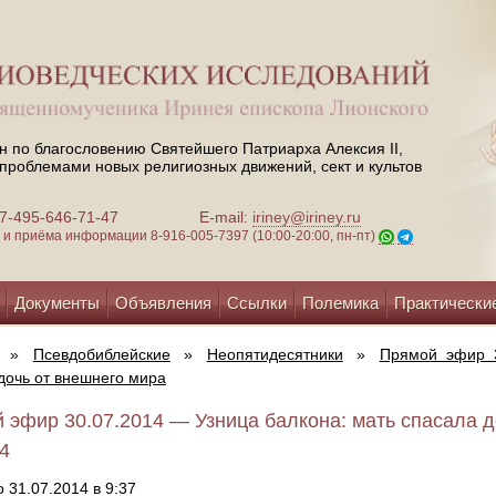
н по благословению Святейшего Патриарха Алексия II,
проблемами новых религиозных движений, сект и культов
 +7-495-646-71-47
E-mail:
iriney@iriney.ru
зи и приёма информации
8-916-005-7397 (10:00-20:00, пн-пт)
Документы
Объявления
Ссылки
Полемика
Практически
»
Псевдобиблейские
»
Неопятидесятники
»
Прямой эфир 3
дочь от внешнего мира
 эфир 30.07.2014 — Узница балкона: мать спасала д
14
 31.07.2014 в 9:37