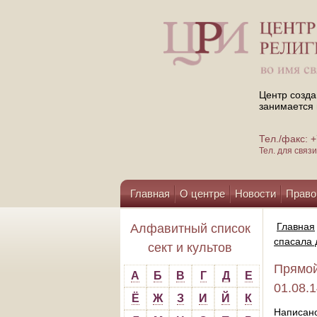
Центр созда
занимается 
Тел./факс:
Тел. для свя
Главная
О центре
Новости
Право
Помощь центру
Главная
Алфавитный список
спасала 
сект и культов
Прямой
А
Б
В
Г
Д
Е
01.08.
Ё
Ж
З
И
Й
К
Написано