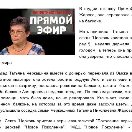
В студии ток шоу Прямо
Жарова, она передавала е
на балконе.
Мать-одиночка Татьяна 
секты "Церковь христиан 
ред.*) неделю держала 
голодом, а теперь она пр
она уверена, что спасала
 мира.
азад Татьяна Черкашина вместе с дочерью переехала из Омска в
натной квартире она хотела растить родную Аню и взять еще п
 въехав в квартиру, поставила решетки на балконе, так этот балк
На балконе Аня провела неделю голодная. По словам девочки, мат
помощи, мать была дома, но не реагировала. Кто знает, какие
нном балконе, на котором за это время даже засохли цветы. 
 услышала соседка семьи Черкашиных Татьяна Николаевна Жаро
а: Секта "Церковь христиан веры евангельской "Поколение веры
е церквей "Новое Поколение". "МДЦ "Новое Поколение" - 