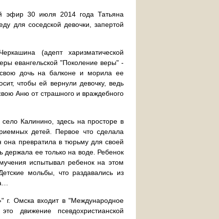
й эфир 30 июля 2014 года Татьяна
ду для соседской девочки, запертой
Черкашина (адепт харизматической
веры евангельской "Поколение веры" -
свою дочь на балконе и морила ее
осит, чтобы ей вернули девочку, ведь
 свою Аню от страшного и враждебного
 село Калинино, здесь на просторе в
риемных детей. Первое что сделала
он она превратила в тюрьму для своей
ь держала ее только на воде. Ребенок
 мучения испытывал ребенок на этом
Детские мольбы, что раздавались из
ва…
»" г. Омска входит в "Международное
это движение псевдохристианской