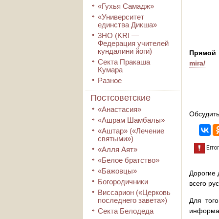
«Гухья Самадж»
«Университет
единства Дикша»
3HO (KRI ―
Федерация учителей
кундалини йоги)
Прямо
Секта Пракаша
mira/
Кумара
Разное
Постсоветские
«Анастасия»
Обсудить
«Ашрам Шамбалы»
«Аштар» («Лечение
святыми»)
«Алля Аят»
«Белое братство»
«Бажовцы»
Дорогие 
Богородичники
всего ру
Виссарион («Церковь
последнего завета»)
Для того
Секта Белодеда
информа