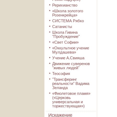
Рерихианство
«Школа золотого
Розенкрейца»
СИСТЕМА Рябко
Сатанисты
Школа Гивина
"Пробуждение"
«Свет Софии»
«Оккультное учение
Мулдашева»
Учение А.Свияша
Движение суверенов
"живых людей"
Теософия
"Трансферинг
реальности" Вадима
Зеланда
«Фиолетовое пламя»
(«Церковь
универсальная и
торжествующая»)
Искажение