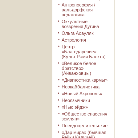
Антропософия /
вальдорфская
педагогика
Оккультные
воззрения Дугина
Ольга Асауляк
Астрология
Центр
«Благодарение»
(Культ Рами Блекта)
«Великое белое
братство»
(Айванховцы)
«Диагностика кармы»
Неокаббалистика
«Новый Акрополь»
Неоязычники
«Нью эйдж»
«Общество спасения
землян»
Псевдоцелительские
«Дар мира» (бывшая
Рейки Кадуцей)