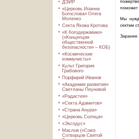
пожертво
ДЭИР
поможет 
«Церковь Иоанна
Богослова» Олега
Моленко
Мы нужд
Секта Якова Кротова
сектам с
«К богодержавию»
Заранее 
(«Концепция
общественной
безопасности» – КОБ)
«Космические
коммунисты»
Культ Григория
Грабового
Порфирий Иванов
«Академия развития»
Светланы Пеуновой
«Радастея»
«Секта Адамитов»
«Страна Анура»
«Церковь Солнца»
«Эксодус»
Маслов («Союз
Сотворцов Святой