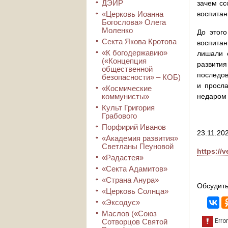
ДЭИР
зачем сс
«Церковь Иоанна
воспитан
Богослова» Олега
Моленко
До этого
Секта Якова Кротова
воспитан
«К богодержавию»
лишали е
(«Концепция
развити
общественной
последов
безопасности» – КОБ)
и просла
«Космические
коммунисты»
недаром 
Культ Григория
Грабового
Порфирий Иванов
23.11.202
«Академия развития»
Светланы Пеуновой
https://
«Радастея»
«Секта Адамитов»
«Страна Анура»
Обсудить
«Церковь Солнца»
«Эксодус»
Маслов («Союз
Сотворцов Святой