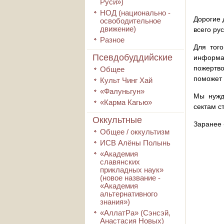
Руси»)
НОД (национально -
Дорогие 
освободительное
движение)
всего ру
Разное
Для того
Псевдобуддийские
информа
пожертво
Общее
поможет 
Культ Чинг Хай
«Фалуньгун»
Мы нужд
«Карма Кагью»
сектам с
Оккультные
Заранее 
Общее / оккультизм
ИСВ Алёны Полынь
«Академия
славянских
прикладных наук»
(новое название -
«Академия
альтернативного
знания»)
«АллатРа» (Сэнсэй,
Анастасия Новых)