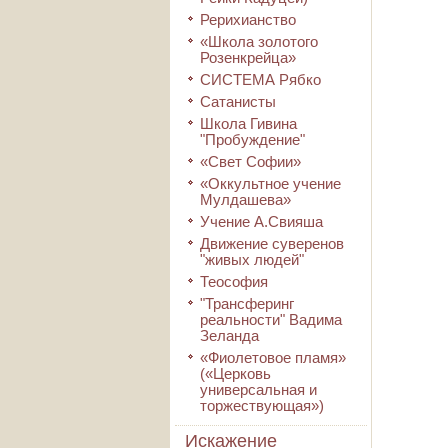
Рерихианство
«Школа золотого
Розенкрейца»
СИСТЕМА Рябко
Сатанисты
Школа Гивина
"Пробуждение"
«Свет Софии»
«Оккультное учение
Мулдашева»
Учение А.Свияша
Движение суверенов
"живых людей"
Теософия
"Трансферинг
реальности" Вадима
Зеланда
«Фиолетовое пламя»
(«Церковь
универсальная и
торжествующая»)
Искажение