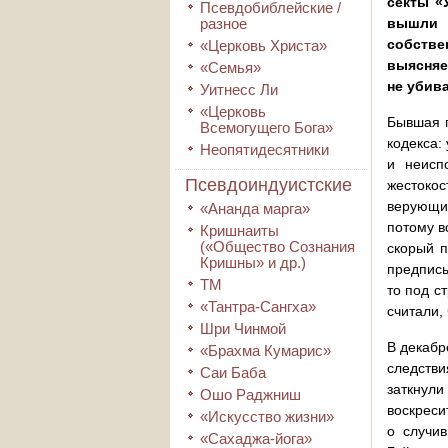
секты «
Псевдобиблейские /
разное
вышли 
собстве
«Церковь Христа»
выясняе
«Семья»
не убива
Уитнесс Ли
«Церковь
Бывшая 
Всемогущего Бога»
кодекса:
Неопятидесятники
и неисп
Псевдоиндуистские
жестоко
верующих
«Ананда марга»
потому в
Кришнаиты
(«Общество Сознания
скорый п
Кришны» и др.)
предписы
ТМ
то под с
«Тантра-Сангха»
считали,
Шри Чинмой
В декабр
«Брахма Кумарис»
следстви
Саи Баба
заткнули
Ошо Раджниш
воскреси
«Искусство жизни»
о случи
«Сахаджа-йога»