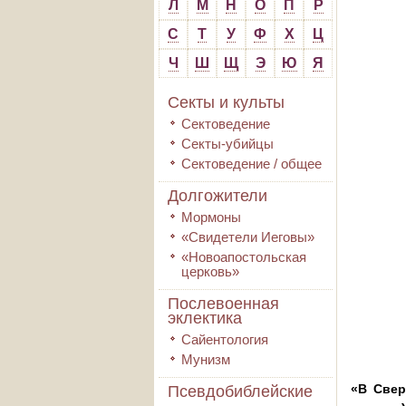
Л
М
Н
О
П
Р
С
Т
У
Ф
Х
Ц
Ч
Ш
Щ
Э
Ю
Я
Секты и культы
Сектоведение
Секты-убийцы
Сектоведение / общее
Долгожители
Мормоны
«Свидетели Иеговы»
«Новоапостольская
церковь»
Послевоенная
эклектика
Сайентология
Мунизм
«В Свер
Псевдобиблейские