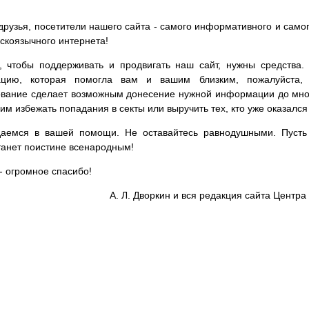
друзья, посетители нашего сайта - самого информативного и самог
сскоязычного интернета!
, чтобы поддерживать и продвигать наш сайт, нужны средства
цию, которая помогла вам и вашим близким, пожалуйста,
вание сделает возможным донесение нужной информации до мног
им избежать попадания в секты или выручить тех, кто уже оказался
аемся в вашей помощи. Не оставайтесь равнодушными. Пусть 
танет поистине всенародным!
- огромное спасибо!
А. Л. Дворкин и вся редакция сайта Цент