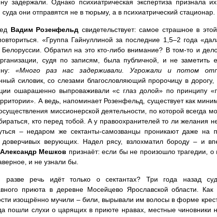
ину задержали. Однако психиатрическая экспертиза признала и
суда они отправятся не в тюрьму, а в психиатрический стационар.
вед
Вадим Розенфельд
свидетельствует: самое страшное в этой
овториться. «Группа Гайнуллиной за последние 1,5–2 года «дал
 Белоруссии. Обратил на это кто-либо внимание? В том-то и дело
рганизации, судя по записям, была публичной, и не заметить
ину:
«Много раз нас задерживали. Угрожали и потом от
нный силовик, со слезами благословляющий пророчицу в дорогу, 
ции ошарашенно выпроваживали «с глаз долой» по принципу «пу
рритории». А ведь, напоминает Розенфельд, существует как миним
осуществления миссионерской деятельности, по которой всегда мо
бираться, кто перед тобой. А у правоохранителей то ли желания не
уться – недаром же сектанты-самозванцы проникают даже на п
 доверчивых верующих. Надел рясу, взлохматил бороду – и вп
Александр Мешков
признаёт: если бы не произошло трагедии, о
аверное, и не узнали бы.
, разве речь идёт только о сектантах? Три года назад су
авного приюта в деревне Мосейцево Ярославской области. Как 
сти изощрённо мучили – били, вырывали им волосы в форме креста
да пошли слухи о царящих в приюте нравах, местные чиновники 