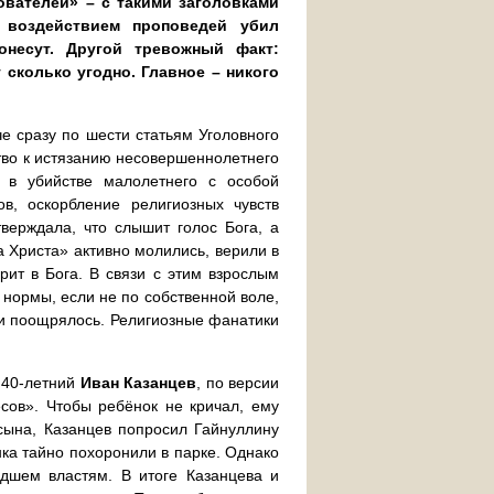
вателей» – с такими заголовками
воздействием проповедей убил
онесут. Другой тревожный факт:
 сколько угодно. Главное – никого
е сразу по шести статьям Уголовного
тво к истязанию несовершеннолетнего
 в убийстве малолетнего с особой
в, оскорбление религиозных чувств
верждала, что слышит голос Бога, а
а Христа» активно молились, верили в
рит в Бога. В связи с этим взрослым
 нормы, если не по собственной воле,
о и поощрялось. Религиозные фанатики
, 40-летний
Иван Казанцев
, по версии
есов». Чтобы ребёнок не кричал, ему
 сына, Казанцев попросил Гайнуллину
ёнка тайно похоронили в парке. Однако
дшем властям. В итоге Казанцева и