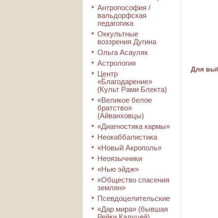
Антропософия /
вальдорфская
педагогика
Оккультные
воззрения Дугина
Ольга Асауляк
Астрология
Для выб
Центр
«Благодарение»
(Культ Рами Блекта)
«Великое белое
братство»
(Айванховцы)
«Диагностика кармы»
Неокаббалистика
«Новый Акрополь»
Неоязычники
«Нью эйдж»
«Общество спасения
землян»
Псевдоцелительские
«Дар мира» (бывшая
Рейки Кадуцей)