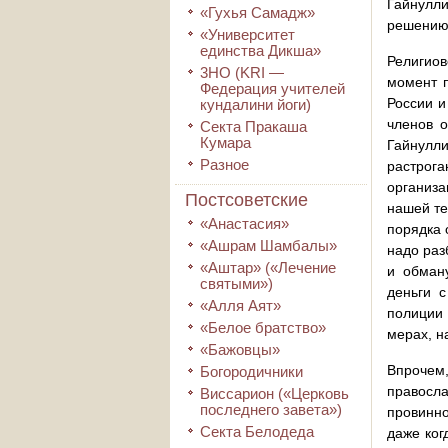
Гайнулл
«Гухья Самадж»
решению 
«Университет
единства Дикша»
Религио
3HO (KRI ―
момент п
Федерация учителей
России и
кундалини йоги)
членов о
Секта Пракаша
Кумара
Гайнулл
Разное
растрога
организа
Постсоветские
нашей те
«Анастасия»
порядка 
«Ашрам Шамбалы»
надо раз
«Аштар» («Лечение
и обман
святыми»)
деньги с
«Алля Аят»
полиции
«Белое братство»
мерах, н
«Бажовцы»
Впрочем
Богородичники
правосл
Виссарион («Церковь
последнего завета»)
провинно
Секта Белодеда
даже ког