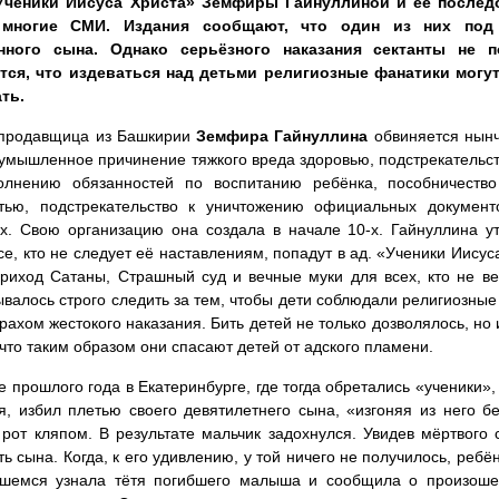
Ученики Иисуса Христа» Земфиры Гайнуллиной и её последо
многие СМИ. Издания сообщают, что один из них под 
нного сына. Однако серьёзного наказания сектанты не п
тся, что издеваться над детьми религиозные фанатики могут
ть.
продавщица из Башкирии
Земфира Гайнуллина
обвиняется нынч
 умышленное причинение тяжкого вреда здоровью, подстрекательс
олнению обязанностей по воспитанию ребёнка, пособничество
стью, подстрекательство к уничтожению официальных документо
. Свою организацию она создала в начале 10-х. Гайнуллина ут
се, кто не следует её наставлениям, попадут в ад. «Ученики Иисус
риход Сатаны, Страшный суд и вечные муки для всех, кто не ве
валось строго следить за тем, чтобы дети соблюдали религиозные
трахом жестокого наказания. Бить детей не только дозволялось, н
 что таким образом они спасают детей от адского пламени.
е прошлого года в Екатеринбурге, где тогда обретались «ученики»
я, избил плетью своего девятилетнего сына, «изгоняя из него б
 рот кляпом. В результате мальчик задохнулся. Увидев мёртвого
ть сына. Когда, к его удивлению, у той ничего не получилось, реб
вшемся узнала тётя погибшего малыша и сообщила о произоше