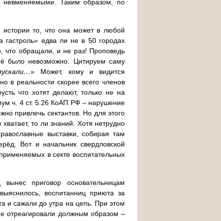
х невменяемыми. Таким образом, по
 истории то, что она может в любой
а гастроль» едва ли не в 50 городах
, что обращали, и не раз! Проповедь
 её было невозможно. Цитируем саму
пускали…
» Может, кому и видится
но в реальности скорее всего членов
сть что хотят делают, только не на
ум ч. 4 ст. 5.26 КоАП РФ – нарушение
жно привлечь сектантов. Но для этого
 хватает, то ли знаний. Хотя нетрудно
равославные выставки, собирая там
ерёд. Вот и начальник свердловской
 применяемых в секте воспитательных
д вынес приговор основательницам
выяснилось, воспитанниц приюта за
 и сажали до утра на цепь. При этом
не отреагировали должным образом –