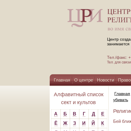
Центр созда
занимается 
Тел./факс:
Тел. для свя
Главная
О центре
Новости
Право
Помощь центру
Главная
Алфавитный список
убивать
сект и культов
Религи
А
Б
В
Г
Д
Е
Бей ближ
Ё
Ж
З
И
Й
К