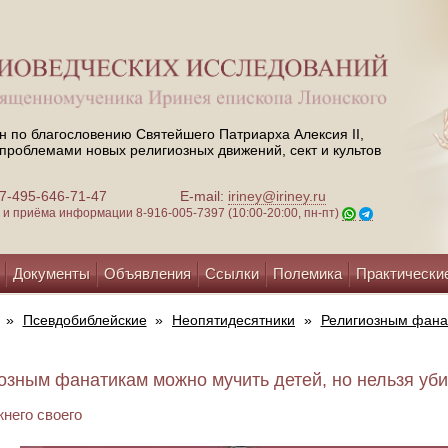
н по благословению Святейшего Патриарха Алексия II,
проблемами новых религиозных движений, сект и культов
 +7-495-646-71-47
E-mail:
iriney@iriney.ru
зи и приёма информации
8-916-005-7397 (10:00-20:00, пн-пт)
Документы
Объявления
Ссылки
Полемика
Практически
»
Псевдобиблейские
»
Неопятидесятники
»
Религиозным фанат
озным фанатикам можно мучить детей, но нельзя убив
него своего