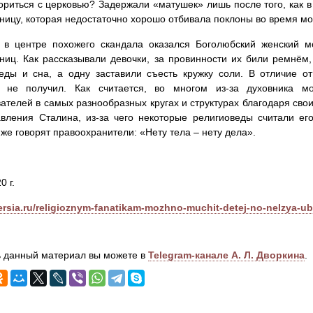
ориться с церковью? Задержали «матушек» лишь после того, как 
ницу, которая недостаточно хорошо отбивала поклоны во время мо
 в центре похожего скандала оказался Боголюбский женский м
ниц. Как рассказывали девочки, за провинности их били ремнём,
ды и сна, а одну заставили съесть кружку соли. В отличие от
я не получил. Как считается, во многом из-за духовника 
ателей в самых разнообразных кругах и структурах благодаря сво
вления Сталина, из-за чего некоторые религиоведы считали его
же говорят правоохранители: «Нету тела – нету дела».
0 г.
versia.ru/religioznym-fanatikam-mozhno-muchit-detej-no-nelzya-ub
 данный материал вы можете в
Telegram-канале А. Л. Дворкина
.