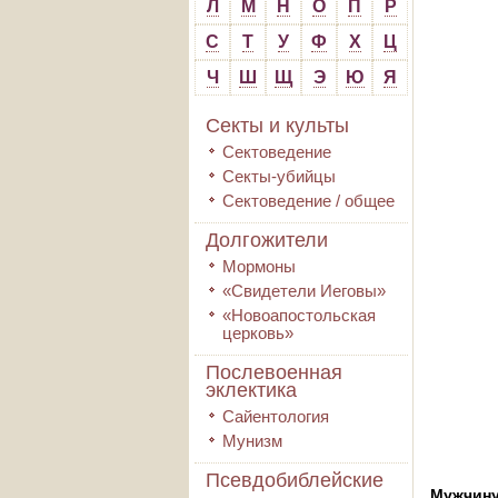
Л
М
Н
О
П
Р
С
Т
У
Ф
Х
Ц
Ч
Ш
Щ
Э
Ю
Я
Секты и культы
Сектоведение
Секты-убийцы
Сектоведение / общее
Долгожители
Мормоны
«Свидетели Иеговы»
«Новоапостольская
церковь»
Послевоенная
эклектика
Сайентология
Мунизм
Псевдобиблейские
Мужчину