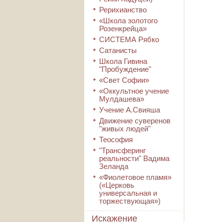
Рерихианство
«Школа золотого
Розенкрейца»
СИСТЕМА Рябко
Сатанисты
Школа Гивина
"Пробуждение"
«Свет Софии»
«Оккультное учение
Мулдашева»
Учение А.Свияша
Движение суверенов
"живых людей"
Теософия
"Трансферинг
реальности" Вадима
Зеланда
«Фиолетовое пламя»
(«Церковь
универсальная и
торжествующая»)
Искажение