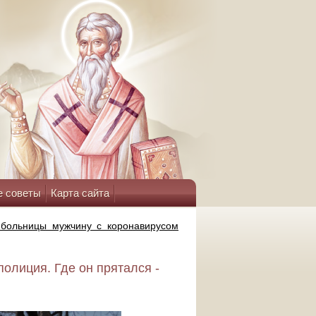
е советы
Карта сайта
 больницы мужчину с коронавирусом
олиция. Где он прятался -