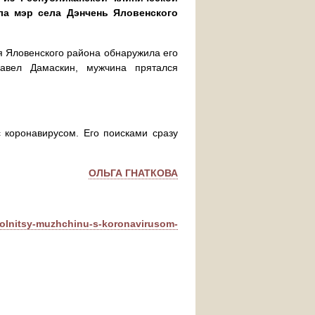
а мэр села Дэнчень Яловенского
я Яловенского района обнаружила его
авел Дамаскин, мужчина прятался
 коронавирусом. Его поисками сразу
ОЛЬГА ГНАТКОВА
bolnitsy-muzhchinu-s-koronavirusom-