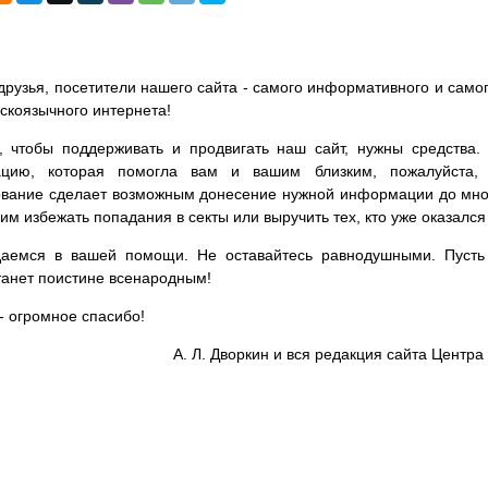
друзья, посетители нашего сайта - самого информативного и самог
сскоязычного интернета!
, чтобы поддерживать и продвигать наш сайт, нужны средства
цию, которая помогла вам и вашим близким, пожалуйста,
вание сделает возможным донесение нужной информации до мног
им избежать попадания в секты или выручить тех, кто уже оказался
аемся в вашей помощи. Не оставайтесь равнодушными. Пусть 
танет поистине всенародным!
- огромное спасибо!
А. Л. Дворкин и вся редакция сайта Цент