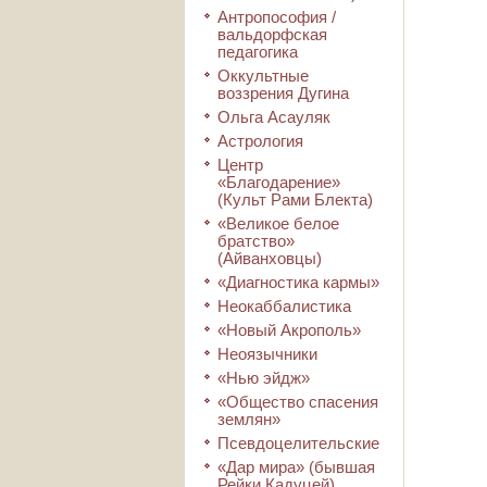
Антропософия /
вальдорфская
педагогика
Оккультные
воззрения Дугина
Ольга Асауляк
Астрология
Центр
«Благодарение»
(Культ Рами Блекта)
«Великое белое
братство»
(Айванховцы)
«Диагностика кармы»
Неокаббалистика
«Новый Акрополь»
Неоязычники
«Нью эйдж»
«Общество спасения
землян»
Псевдоцелительские
«Дар мира» (бывшая
Рейки Кадуцей)