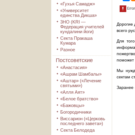
«Гухья Самадж»
«Университет
единства Дикша»
3HO (KRI ―
Дорогие 
Федерация учителей
всего ру
кундалини йоги)
Секта Пракаша
Для того
Кумара
информа
Разное
пожертво
Постсоветские
поможет 
«Анастасия»
Мы нужд
«Ашрам Шамбалы»
сектам с
«Аштар» («Лечение
святыми»)
Заранее 
«Алля Аят»
«Белое братство»
«Бажовцы»
Богородичники
Виссарион («Церковь
последнего завета»)
Секта Белодеда