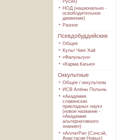
Руси»)
НОД (национально -
освободительное
движение)
Разное
Псевдобуддийские
Общее
Культ Чинг Хай
«Фалуньгун»
«Карма Кагью»
Оккультные
Общее / оккультизм
ИСВ Алёны Полынь
«Академия
славянских
прикладных наук»
(новое название -
«Академия
альтернативного
знания»)
«АллатРа» (Сэнсэй,
Анастасия Новых)