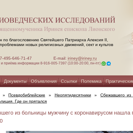
н по благословению Святейшего Патриарха Алексия II,
проблемами новых религиозных движений, сект и культов
 +7-495-646-71-47
E-mail:
iriney@iriney.ru
зи и приёма информации
8-916-005-7397 (10:00-20:00, пн-пт)
Документы
Объявления
Ссылки
Полемика
Практически
»
Псевдобиблейские
»
Неопятидесятники
»
Сбежавшего из
лиция. Где он прятался
шего из больницы мужчину с коронавирусом нашла п
20