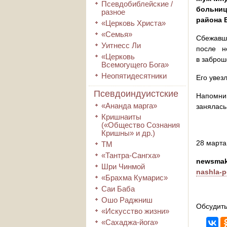
Псевдобиблейские /
больниц
разное
района 
«Церковь Христа»
«Семья»
Сбежавши
Уитнесс Ли
после н
«Церковь
в заброш
Всемогущего Бога»
Неопятидесятники
Его увез
Псевдоиндуистские
Напомним
«Ананда марга»
занялась
Кришнаиты
(«Общество Сознания
Кришны» и др.)
28 марта 
ТМ
«Тантра-Сангха»
newsmak
Шри Чинмой
nashla-p
«Брахма Кумарис»
Саи Баба
Ошо Раджниш
Обсудить
«Искусство жизни»
«Сахаджа-йога»