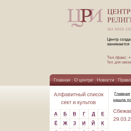
Центр созда
занимается 
Тел./факс:
Тел. для свя
Главная
О центре
Новости
Право
Помощь центру
Главная
Алфавитный список
нашла по
сект и культов
Сбежав
А
Б
В
Г
Д
Е
29.03.
Ё
Ж
З
И
Й
К