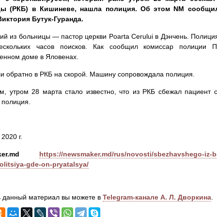
ы (РКБ) в Кишиневе, нашла полиция. Об этом NM сообщил
Виктория Бутук-Гуранда.
й из больницы — пастор церкви Poarta Cerului в Дэнчень. Полици
ескольких часов поисков. Как сообщил комиссар полиции П
енном доме в Яловенах.
ли обратно в РКБ на скорой. Машину сопровождала полиция.
, утром 28 марта стало известно, что из РКБ сбежал пациент с
 полиция.
2020 г.
er.md
https://newsmaker.md/rus/novosti/sbezhavshego-iz-
olitsiya-gde-on-pryatalsya/
 данный материал вы можете в
Telegram-канале А. Л. Дворкина
.