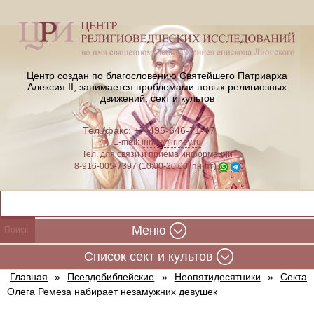
Центр создан по благословению Святейшего Патриарха
Алексия II,
занимается проблемами новых религиозных
движений, сект и культов
Тел./факс: +7-495-646-71-47
E-mail:
iriney@iriney.ru
Тел. для связи и приёма информации
8-916-005-7397 (10:00-20:00, пн-пт)
Меню
Cписок сект и культов
Главная
»
Псевдобиблейские
»
Неопятидесятники
»
Секта
Олега Ремеза набирает незамужних девушек