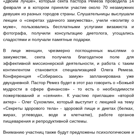
«Двоим лучше», который секта пастора Ремеза проводила 14
февраля и в котором приняли участие около 70 незамужних
девушек из разных городов страны. Слушательницы выслушали
лекции о «секретах удачного замужества», учили «молитву о
муже», пользовались бесплатными услугами визажиста и
фотографа, получили консультацию диетолога, угощались
сладостями и получали памятные подарки.
В лице женщин, чрезмерно поглощенных мыслями о
замужестве, секта получила благодатное поле для
эффективной миссионерской деятельности, и работа с таким
контингентом становится специализацией Олега Ремеза.
Конференция «Собираюсь замуж» запланирована уже
двухдневной. Пастор Ремез будет в этот раз говорить о «Божьей
мудрости в сфере финансов» - то есть о необходимости
пожертвований и «сеяния». К участию приглашен «второй
актер» - Олег Сухомлин, который выступит с лекцией на тему
«Секреты здорового тела» - здоровой пище и диетах (белках,
жирах, углеводах, воде и клетчатке), работе органов
пищеварения и репродуктивной системы.
Вниманию участниц также будут предложены психологические и