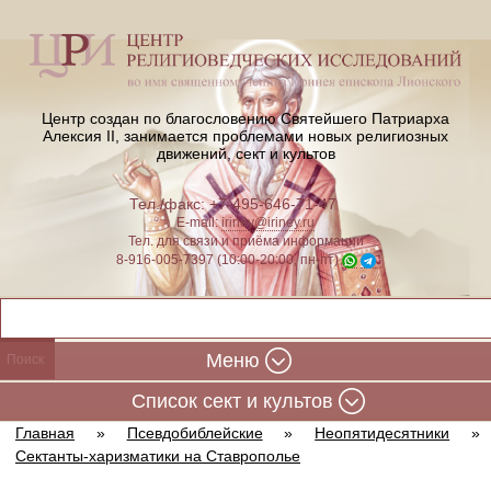
Центр создан по благословению Святейшего Патриарха
Алексия II,
занимается проблемами новых религиозных
движений, сект и культов
Тел./факс: +7-495-646-71-47
E-mail:
iriney@iriney.ru
Тел. для связи и приёма информации
8-916-005-7397 (10:00-20:00, пн-пт)
Меню
Cписок сект и культов
Главная
»
Псевдобиблейские
»
Неопятидесятники
»
Сектанты-харизматики на Ставрополье