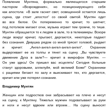
Появление Мунтяна, формально являющегося старшим
пастором «Возрождения», но позиционирующего себя
как апостола: «В зале гаснет свет, освещенной остается лишь
сцена, где стоит „апостол“ со своей свитой. Мунтян одет
во все белое. Он попеременно то кричит, то шепчет;
под потолком мигают огни, музыка играет тем громче, то тише.
Мунтян обращается то к людям в зале, то в телекамеры. Вскоре
люди вокруг кричат, прыгают, дергаются, некоторые падают
без сознания. Девушка рядом со мной трясет головой, рыдает
и кричит: „Ангел-ангел-ангел-ангел-ангел“. Охранник
выдергивает ее из толпы и тянет на сцену. „Вы чувствуете
движение Духа в зале?— кричит в микрофон Мунтян. —
Он уже здесь! Он пришел вас исцелять! Сегодня больные
станут здоровыми, аллилуйя, мой великий Боже!“ Охранники
с рациями бегают по залу и выискивают тех, кто дергается,
кричит или уже потерял сознание.
Владимир Мунтян
Женщин или подростков они забрасывают на плечо и несут
на сцену, к Мунтяну. Тяжелых мужчин подхватывают за руки
и ноги и несут вдвоем или втроем… На сцену выносят