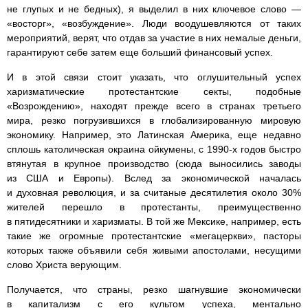
не глупых и не бедных), я выделил в них ключевое слово —
«восторг», «возбуждение». Люди воодушевляются от таких
мероприятий, верят, что отдав за участие в них немалые деньги,
гарантируют себе затем еще больший финансовый успех.
И в этой связи стоит указать, что оглушительный успех
харизматические протестантские секты, подобные
«Возрождению», находят прежде всего в странах третьего
мира, резко погрузившихся в глобализированную мировую
экономику. Например, это Латинская Америка, еще недавно
сплошь католическая окраина ойкумены, с 1990-х годов быстро
втянутая в крупное производство (сюда выносились заводы
из США и Европы). Вслед за экономической началась
и духовная революция, и за считаные десятилетия около 30%
жителей перешло в протестанты, преимущественно
в пятидесятники и харизматы. В той же Мексике, например, есть
такие же огромные протестантские «мегацеркви», пасторы
которых также объявили себя живыми апостолами, несущими
слово Христа верующим.
Получается, что страны, резко шагнувшие экономически
в капитализм с его культом успеха, ментально