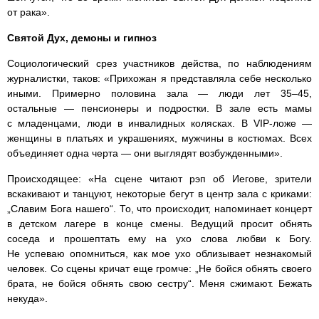
от рака».
Святой Дух, демоны и гипноз
Социологический срез участников действа, по наблюдениям
журналистки, таков: «Прихожан я представляла себе несколько
иными. Примерно половина зала — люди лет 35–45,
остальные — пенсионеры и подростки. В зале есть мамы
с младенцами, люди в инвалидных колясках. В VIP-ложе —
женщины в платьях и украшениях, мужчины в костюмах. Всех
объединяет одна черта — они выглядят возбужденными».
Происходящее: «На сцене читают рэп об Иегове, зрители
вскакивают и танцуют, некоторые бегут в центр зала с криками:
„Славим Бога нашего“. То, что происходит, напоминает концерт
в детском лагере в конце смены. Ведущий просит обнять
соседа и прошептать ему на ухо слова любви к Богу.
Не успеваю опомниться, как мое ухо облизывает незнакомый
человек. Со сцены кричат еще громче: „Не бойся обнять своего
брата, не бойся обнять свою сестру“. Меня сжимают. Бежать
некуда».