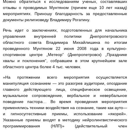
Можно обратиться к исследованиям ученых, составлявших
отзывы о проводимых Мунтяном (причем еще 10 лет назад)
мероприятиях. Приношу благодарность за предоставленные
документы религиоведу Владимиру Рогатину.
Речь идет о заключениях, подготовленных для начальника
управления внутренней политики Днепропетровского
областного совета Владимира Михайлишина по итогам
проведенного Мунтяном 22 июня 2008 года в культурно-
спортивном центре „Метеор“ (Днепропетровск) „Празднике
хвалы и поклонения“, собравшем в этом крупнейшем зале
областного центра более 4 тыс. человек.
»На протяжении всего мероприятия осуществляется
манипуляция сознанием — это разогрев аудитории, опоздание
главного действующего лица, специфическое освещение,
музыкальное сопровождение, вербальное и невербальное
поведение пастора… Во время проведения мероприятия
применялись техники воздействия на сознание, такие как ауто—
и гипносуггестивные приемы, использование «якорей».
Указанные приемы входят в методику нейролингвистического
программирования (НЛП)» (действительный член