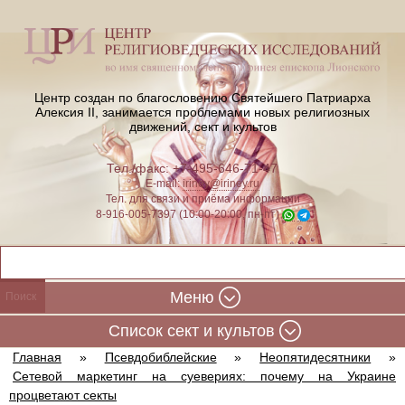
Центр создан по благословению Святейшего Патриарха
Алексия II,
занимается проблемами новых религиозных
движений, сект и культов
Тел./факс: +7-495-646-71-47
E-mail:
iriney@iriney.ru
Тел. для связи и приёма информации
8-916-005-7397 (10:00-20:00, пн-пт)
Меню
Cписок сект и культов
Главная
»
Псевдобиблейские
»
Неопятидесятники
»
Сетевой маркетинг на суевериях: почему на Украине
процветают секты