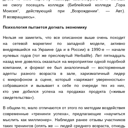
не смогу посещать колледж (Библейский колледж „Гора
Моисея“, действующий при „Возрождении“. — Авт.).
Я возвращаюсь».
Психология пытается догнать экономику
Нельзя не заметить, что все описанное выше очень походит
на сетевой маркетинг по западной модели, активно
внедрявшийся на Украине (да и в России) в 1990-е — начале
нулевых годов (тот же пресловутый Herbalife). Лет пятнадцать
назад мне довелось оказаться на мероприятии одной подобной
компании, и формат ее был аналогичный — восторженные
адепты разного возраста в зале, харизматичный лидер
с микрофоном а сцене, который «заряжает уверенностью»
собравшихся и вызывает к себе по очереди тех из них,
кто уже добился успеха на продажах продукта («живые
свидетельства»).
В общем-то, мало отличаются от этого по методам воздействия
современные «тренинги успеха», предлагающие «научиться
мыслить как миллионер». Наблюдая ранее отзывы участников
таких тренингов (опять же — людей среднего возраста, отнюдь