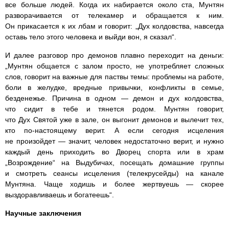
все больше людей. Когда их набирается около ста, Мунтян
разворачивается от телекамер и обращается к ним.
Он прикасается к их лбам и говорит: „Дух колдовства, навсегда
оставь тело этого человека и выйди вон, я сказал“.
И далее разговор про демонов плавно переходит на деньги:
„Мунтян общается с залом просто, не употребляет сложных
слов, говорит на важные для паствы темы: проблемы на работе,
боли в желудке, вредные привычки, конфликты в семье,
безденежье. Причина в одном — демон и дух колдовства,
что сидит в тебе и тянется родом. Мунтян говорит,
что Дух Святой уже в зале, он выгонит демонов и вылечит тех,
кто по-настоящему верит. А если сегодня исцеления
не произойдет — значит, человек недостаточно верит, и нужно
каждый день приходить во Дворец спорта или в храм
„Возрождение“ на Выдубичах, посещать домашние группы
и смотреть сеансы исцеления (телекрусейды) на канале
Мунтяна. Чаще ходишь и более жертвуешь — скорее
выздоравливаешь и богатеешь“.
Научные заключения