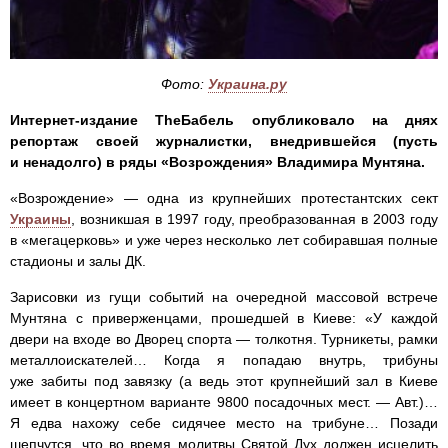
Фото:
Украина.ру
Интернет-издание TheБабель опубликовало на днях
репортаж своей журналистки, внедрившейся (пусть
и ненадолго) в ряды «Возрождения» Владимира Мунтяна.
«Возрождение» — одна из крупнейших протестантских сект
Украины
, возникшая в 1997 году, преобразованная в 2003 году
в «мегацерковь» и уже через несколько лет собиравшая полные
стадионы и залы ДК.
Зарисовки из гущи событий на очередной массовой встрече
Мунтяна с приверженцами, прошедшей в Киеве: «У каждой
двери на входе во Дворец спорта — толкотня. Турникеты, рамки
металлоискателей… Когда я попадаю внутрь, трибуны
уже забиты под завязку (а ведь этот крупнейший зал в Киеве
имеет в концертном варианте 9800 посадочных мест. — Авт.)…
Я едва нахожу себе сидячее место на трибуне… Позади
шепчутся, что во время молитвы Святой Дух должен исцелить