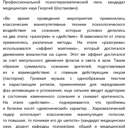
Профессиональной психотерапевтической лиги, кандидат
медицинских наук Георгий Шостакович).
«Во время проведения мероприятия применялись
классические манипулятивные техники психологического
воздействия на сознание, которые условно делились
на два этапа: «разогрев» и «действие». В зависимости от этапа
применялись различные методы. На этапе «разогрева»
использовался «эффект маятника», который достигался
движением вокалистов на сцене. Этот же эффект достигался
за счет импульсного движения флагов и света в зале. Таким
образом суживалось сознание зрителей, подготавливая
их к взаимодействию с главным действующим лицом
(пастором). Громкая музыка с однообразным текстом
и нарастающим ритмом, применяемая для чередования
фаз активизации и успокоения, еще сильнее вводит аудиторию
в состояние измененного сознания и снижает критичность.
На этапе «действия»… подчеркивается, что проблемы
и болезни носят «демонический» характер… Харизматический
лидер использует классические манипуляции голосом,
то повышая, то понижая его до шепота» (кандидат медицинских
наук, доцент кафедры психиатрии, общей и медицинской