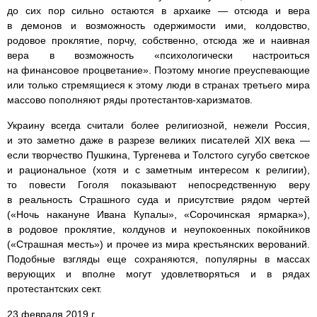
до сих пор сильно остаются в архаике — отсюда и вера
в демонов и возможность одержимости ими, колдовство,
родовое проклятие, порчу, собственно, отсюда же и наивная
вера в возможность «психологически настроиться
на финансовое процветание». Поэтому многие преуспевающие
или только стремящиеся к этому люди в странах третьего мира
массово пополняют ряды протестантов-харизматов.
Украину всегда считали более религиозной, нежели Россия,
и это заметно даже в разрезе великих писателей XIX века —
если творчество Пушкина, Тургенева и Толстого сугубо светское
и рациональное (хотя и с заметным интересом к религии),
то повести Гоголя показывают непосредственную веру
в реальность Страшного суда и присутствие рядом чертей
(«Ночь накануне Ивана Купалы», «Сорочинская ярмарка»),
в родовое проклятие, колдунов и неупокоенных покойников
(«Страшная месть») и прочее из мира крестьянских верований.
Подобные взгляды еще сохраняются, популярны в массах
верующих и вполне могут удовлетворяться и в рядах
протестантских сект.
23 февраля 2019 г.