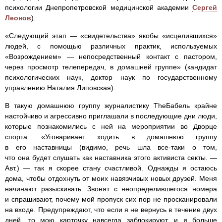
психологии Днепропетровской медицинской академии
Сергей
Леонов
).
«Следующий этап — «свидетельства» якобы «исцелившихся»
людей, с помощью различных практик, используемых
«Возрождением» — непосредственный контакт с пастором,
через просмотр телепередач, в домашней группе» (кандидат
психологических наук, доктор наук по государственному
управлению Наталия Липовская).
В такую домашнюю группу журналистику TheБабель крайне
настойчиво и агрессивно приглашали в последующие дни люди,
которые познакомились с ней на мероприятии во Дворце
спорта: «Уговаривает ходить в домашнюю группу
в его наставницы (видимо, речь шла все-таки о том,
что она будет слушать как наставника этого активиста секты. —
Авт.) — так я скорее стану счастливой. Однажды я остаюсь
дома, чтобы отдохнуть от моих навязчивых новых друзей. Меня
начинают разыскивать. Звонят с неопределившегося номера
и спрашивают, почему мой пропуск сих пор не просканировали
на входе. Предупреждают, что если я не вернусь в течение двух
дней, то мою карточку навсегда заблокируют, и я больше