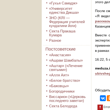
этого дел
«Гухья Самадж»
«Университет
После см
единства Дикша»
«Я видел
3HO (KRI ―
рассказ
Федерация учителей
кундалини йоги)
Казанцев
Секта Пракаша
Кумара
Вместе 
Разное
эксперти
примене
Постсоветские
в рамках
«Анастасия»
16:22, 5 
«Ашрам Шамбалы»
«Аштар» («Лечение
meduza.
святыми»)
ubivsheg
«Алля Аят»
«Белое братство»
«Бажовцы»
Обсудить
Богородичники
Виссарион («Церковь
последнего завета»)
Секта Белодеда