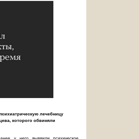
 психиатрическую лечебницу
цева, которого обвиняли
ранее у него выявили психическое