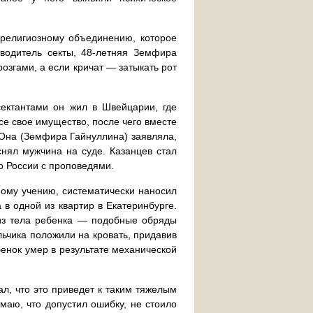
 религиозному объединению, которое
оводитель секты, 48-летняя Земфира
озгами, а если кричат — затыкать рот
сектантами он жил в Швейцарии, где
се свое имущество, после чего вместе
«Она (Земфира Гайнуллина) заявляла,
снял мужчина на суде. Казанцев стал
по России с проповедями.
ному учению, систематически наносил
в одной из квартир в Екатеринбурге.
 из тела ребенка — подобные обряды
льчика положили на кровать, придавив
бенок умер в результате механической
ал, что это приведет к таким тяжелым
имаю, что допустил ошибку, не стоило