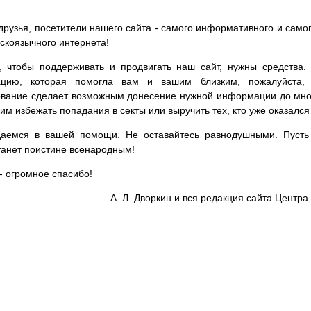
друзья, посетители нашего сайта - самого информативного и самог
сскоязычного интернета!
, чтобы поддерживать и продвигать наш сайт, нужны средства
цию, которая помогла вам и вашим близким, пожалуйста,
вание сделает возможным донесение нужной информации до мног
им избежать попадания в секты или выручить тех, кто уже оказался
аемся в вашей помощи. Не оставайтесь равнодушными. Пусть 
танет поистине всенародным!
- огромное спасибо!
А. Л. Дворкин и вся редакция сайта Цент