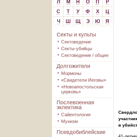
Л
М
Н
О
П
Р
С
Т
У
Ф
Х
Ц
Ч
Ш
Щ
Э
Ю
Я
Секты и культы
Сектоведение
Секты-убийцы
Сектоведение / общее
Долгожители
Мормоны
«Свидетели Иеговы»
«Новоапостольская
церковь»
Послевоенная
эклектика
Свердло
Сайентология
участни
Мунизм
в убийс
Псевдобиблейские
41-летн