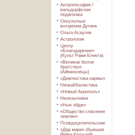
Антропософия /
вальдорфская
педагогика
Оккультные
воззрения Дугина
Ольга Асауляк
Астрология
Центр
«Благодарение»
(Культ Рами Блекта)
«Великое белое
братство»
(Айванховцы)
«Диагностика кармы»
Неокаббалистика
«Новый Акрополь»
Неоязычники
«Нью эйдж»
«Общество спасения
землян»
Псевдоцелительские
«Дар мира» (бывшая
Рейки Кадуцей)