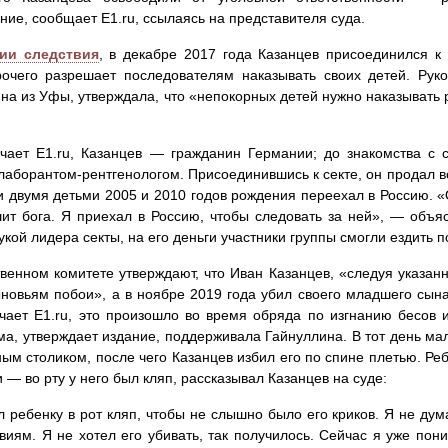
ние, сообщает E1.ru, ссылаясь на представителя суда.
ии следствия
, в декабре 2017 года Казанцев присоединился к
очего разрешает последователям наказывать своих детей. Рук
на из Уфы, утверждала, что «непокорных детей нужно наказывать р
чает E1.ru, Казанцев — гражданин Германии; до знакомства с 
лаборантом-рентгенологом. Присоединившись к секте, он продал в
и двумя детьми 2005 и 2010 годов рождения переехал в Россию. 
ит бога. Я приехал в Россию, чтобы следовать за ней», — объя
укой лидера секты, на его деньги участники группы смогли ездить 
венном комитете утверждают, что Иван Казанцев, «следуя указан
новьям побои», а в ноябре 2019 года убил своего младшего сына 
чает E1.ru, это произошло во время обряда по изгнанию бесов
ма, утверждает издание, поддерживала Гайнуллина. В тот день ма
ым столиком, после чего Казанцев избил его по спине плетью. Ре
 — во рту у него был кляп, рассказывал Казанцев на суде:
л ребенку в рот кляп, чтобы не слышно было его криков. Я не дум
виям. Я не хотел его убивать, так получилось. Сейчас я уже пон