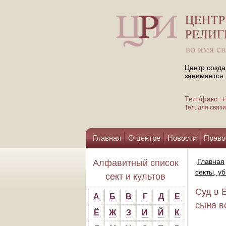
Центр созда
занимается 
Тел./факс:
Тел. для свя
Главная
О центре
Новости
Право
Помощь центру
Главная
Алфавитный список
секты, у
сект и культов
Суд в 
А
Б
В
Г
Д
Е
сына в
Ё
Ж
З
И
Й
К