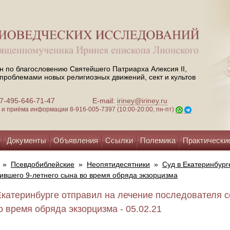
н по благословению Святейшего Патриарха Алексия II,
проблемами новых религиозных движений, сект и культов
 +7-495-646-71-47
E-mail:
iriney@iriney.ru
зи и приёма информации
8-916-005-7397 (10:00-20:00, пн-пт)
Документы
Объявления
Ссылки
Полемика
Практически
»
Псевдобиблейские
»
Неопятидесятники
»
Суд в Екатеринбург
бившего 9-летнего сына во время обряда экзорцизма
Екатеринбурге отправил на лечение последователя с
о время обряда экзорцизма - 05.02.21