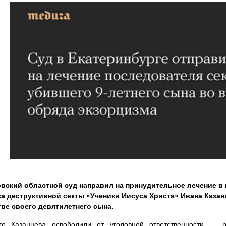
вский областной суд направил на принудительное лечение в
ка деструктивной секты «Ученики Иисуса Христа» Ивана Казан
тве своего девятилетнего сына.
его Казанцева освободили от уголовной ответственности — 