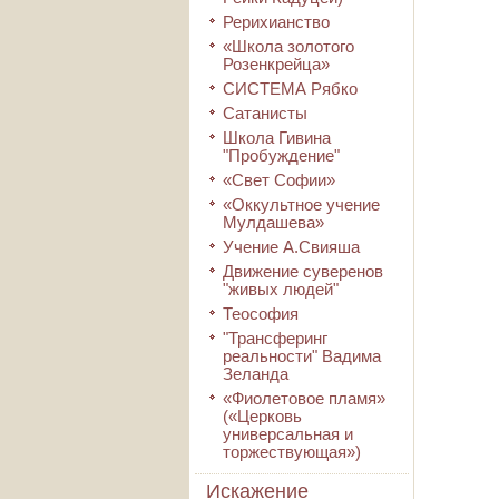
Рерихианство
«Школа золотого
Розенкрейца»
СИСТЕМА Рябко
Сатанисты
Школа Гивина
"Пробуждение"
«Свет Софии»
«Оккультное учение
Мулдашева»
Учение А.Свияша
Движение суверенов
"живых людей"
Теософия
"Трансферинг
реальности" Вадима
Зеланда
«Фиолетовое пламя»
(«Церковь
универсальная и
торжествующая»)
Искажение