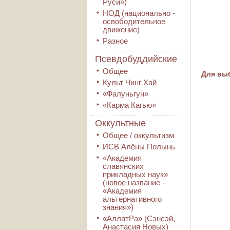
Руси»)
НОД (национально -
освободительное
движение)
Разное
Псевдобуддийские
Общее
Для выб
Культ Чинг Хай
«Фалуньгун»
«Карма Кагью»
Оккультные
Общее / оккультизм
ИСВ Алёны Полынь
«Академия
славянских
прикладных наук»
(новое название -
«Академия
альтернативного
знания»)
«АллатРа» (Сэнсэй,
Анастасия Новых)