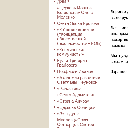
ДЭИР
«Церковь Иоанна
Дорогие 
Богослова» Олега
Моленко
всего ру
Секта Якова Кротова
Для того
«К богодержавию»
информа
(«Концепция
общественной
пожертво
безопасности» – КОБ)
поможет 
«Космические
коммунисты»
Мы нужд
Культ Григория
сектам с
Грабового
Порфирий Иванов
Заранее 
«Академия развития»
Светланы Пеуновой
«Радастея»
«Секта Адамитов»
«Страна Анура»
«Церковь Солнца»
«Эксодус»
Маслов («Союз
Сотворцов Святой