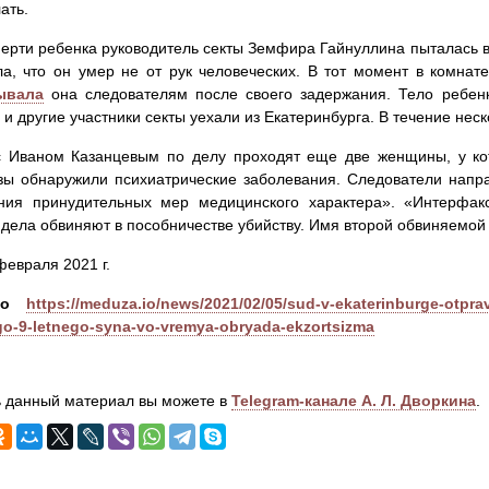
ать.
ерти ребенка руководитель секты Земфира Гайнуллина пыталась в 
а, что он умер не от рук человеческих. В тот момент в комнат
ывала
она следователям после своего задержания. Тело ребенк
 и другие участники секты уехали из Екатеринбурга. В течение нес
с Иваном Казанцевым по делу проходят еще две женщины, у кот
зы обнаружили психиатрические заболевания. Следователи напр
ния принудительных мер медицинского характера». «Интерфа
 дела обвиняют в пособничестве убийству. Имя второй обвиняемой
февраля 2021 г.
io
https://meduza.io/news/2021/02/05/sud-v-ekaterinburge-otprav
o-9-letnego-syna-vo-vremya-obryada-ekzortsizma
 данный материал вы можете в
Telegram-канале А. Л. Дворкина
.