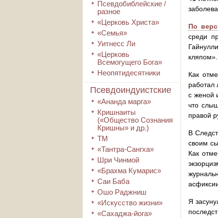
Псевдобиблейские /
заболева
разное
«Церковь Христа»
По верс
«Семья»
среди пр
Уитнесс Ли
Гайнулли
«Церковь
кляпом».
Всемогущего Бога»
Неопятидесятники
Как отме
работал 
Псевдоиндуистские
с женой 
«Ананда марга»
что слыш
Кришнаиты
правой р
(«Общество Сознания
Кришны» и др.)
В Следст
ТМ
своим сы
«Тантра-Сангха»
Как отме
Шри Чинмой
экзорциз
«Брахма Кумарис»
журнальн
Саи Баба
асфиксии
Ошо Раджниш
Я засуну
«Искусство жизни»
последст
«Сахаджа-йога»