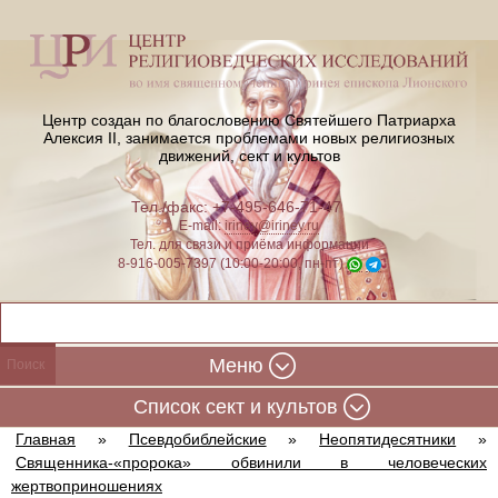
Центр создан по благословению Святейшего Патриарха
Алексия II,
занимается проблемами новых религиозных
движений, сект и культов
Тел./факс: +7-495-646-71-47
E-mail:
iriney@iriney.ru
Тел. для связи и приёма информации
8-916-005-7397 (10:00-20:00, пн-пт)
Меню
Cписок сект и культов
Главная
»
Псевдобиблейские
»
Неопятидесятники
»
Священника-«пророка» обвинили в человеческих
жертвоприношениях