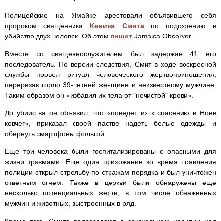
Полицейские на Ямайке арестовали объявившего себя
пророком священника
Кевина Смита
по подозрению в
убийстве двух человек. Об этом
пишет
Jamaica Observer.
Вместе со священнослужителем был задержан 41 его
последователь. По версии следствия, Смит в ходе воскресной
службы провел ритуал человеческого жертвоприношения,
перерезав горло 39-летней женщине и неизвестному мужчине.
Таким образом он «избавил их тела от "нечистой" крови».
До убийства он объявил, что «поведет их к спасению в Ноев
ковчег», приказал своей пастве надеть белые одежды и
обернуть смартфоны фольгой.
Еще три человека были госпитализированы с опасными для
жизни травмами. Еще один прихожанин во время появления
полиции открыл стрельбу по стражам порядка и был уничтожен
ответным огнем. Также в церкви были обнаружены еще
несколько потенциальных жертв, в том числе обнаженных
мужчин и животных, выстроенных в ряд.
Кроме того, Смита подозревают в сексуальном насилии над