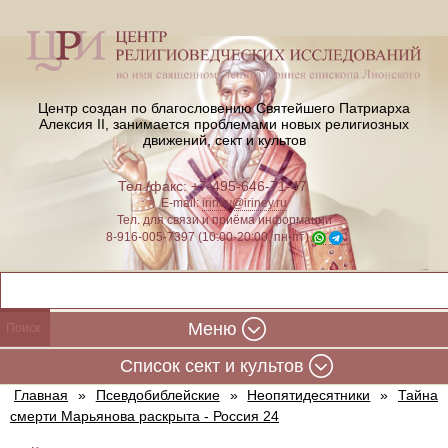
Центр создан по благословению Святейшего Патриарха
Алексия II,
занимается проблемами новых религиозных
движений, сект и культов
Тел./факс: +7-495-646-71-47
E-mail:
iriney@iriney.ru
Тел. для связи и приёма информации
8-916-005-7397 (10:00-20:00, пн-пт)
Меню
Cписок сект и культов
Главная
»
Псевдобиблейские
»
Неопятидесятники
»
Тайна
смерти Марьянова раскрыта - Россия 24