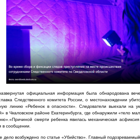
развернутая официальная информация была обнародована вече
лавка Следственного комитета России, о местонахождении убит
ную линию «Ребенок в опасности». Следователи выехали на у
» в Чкаловском районе Екатеринбурга, где обнаружили «тело маль
ню».«Причиной смерти ребенка явилась механическая асфиксия
я в сообщении.
е дело возбуждено по статье «Убийство». Главный подозреваемый