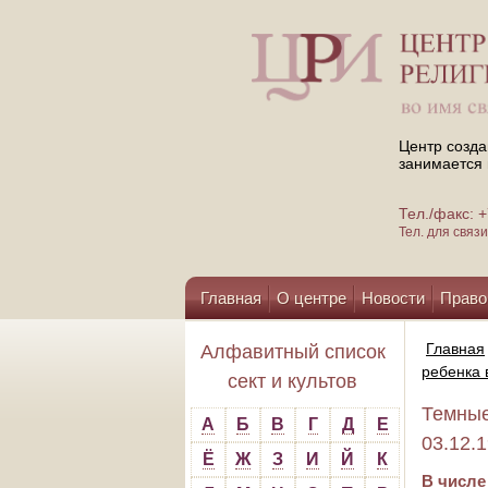
Центр созда
занимается 
Тел./факс:
Тел. для свя
Главная
О центре
Новости
Право
Помощь центру
Главная
Алфавитный список
ребенка 
сект и культов
Темные
А
Б
В
Г
Д
Е
03.12.
Ё
Ж
З
И
Й
К
В числе