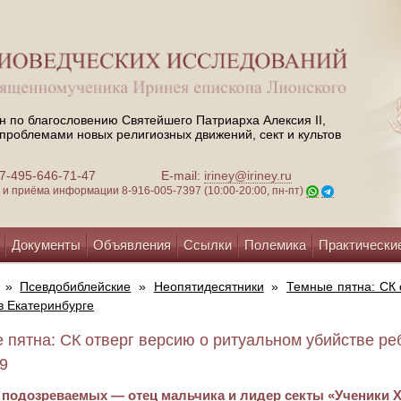
н по благословению Святейшего Патриарха Алексия II,
проблемами новых религиозных движений, сект и культов
 +7-495-646-71-47
E-mail:
iriney@iriney.ru
зи и приёма информации
8-916-005-7397 (10:00-20:00, пн-пт)
Документы
Объявления
Ссылки
Полемика
Практически
»
Псевдобиблейские
»
Неопятидесятники
»
Темные пятна: СК 
в Екатеринбурге
 пятна: СК отверг версию о ритуальном убийстве реб
19
 подозреваемых — отец мальчика и лидер секты «Ученики 