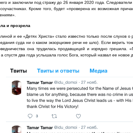
его и заключили под стражу до 26 января 2020 года. Следовател
 соучастниках. Кроме того, будет «проверена их возможная прич
ениям».
ла и прозрела
линой и ее «Детях Христа» стало известно только после слухов о 
седания суда ни о каком экзорцизме речи не шло). Если верить том
ведничества она трудилась продавщицей и изрядно грешила. «
 а спустя два года услышала голос Бога, который назвал ее новое