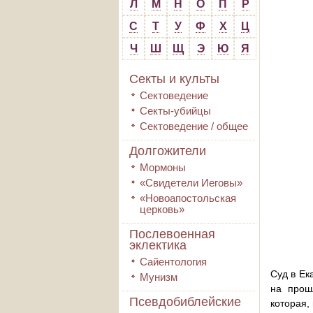
Л
М
Н
О
П
Р
С
Т
У
Ф
Х
Ц
Ч
Ш
Щ
Э
Ю
Я
Секты и культы
Сектоведение
Секты-убийцы
Сектоведение / общее
Долгожители
Мормоны
«Свидетели Иеговы»
«Новоапостольская
церковь»
Послевоенная
эклектика
Сайентология
Суд в Ек
Мунизм
на прош
Псевдобиблейские
которая,