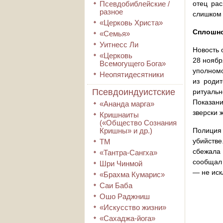
Псевдобиблейские /
отец рас
разное
слишком 
«Церковь Христа»
Сплошно
«Семья»
Уитнесс Ли
Новость 
«Церковь
28 ноябр
Всемогущего Бога»
уполномо
Неопятидесятники
из родит
Псевдоиндуистские
ритуальн
Показани
«Ананда марга»
зверски 
Кришнаиты
(«Общество Сознания
Кришны» и др.)
Полиция 
убийстве
ТМ
сбежала 
«Тантра-Сангха»
сообщал 
Шри Чинмой
— не иск
«Брахма Кумарис»
Саи Баба
Ошо Раджниш
«Искусство жизни»
«Сахаджа-йога»