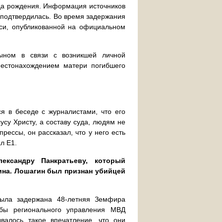
ода рождения. Информация источников
 подтвердилась. Во время задержания
иси, опубликованной на официальном
сыном в связи с возникшей личной
местонахождением матери погибшего
я в беседе с журналистами, что его
усу Христу, а составу суда, людям не
ессы, он рассказал, что у него есть
л E1.
ксандру Панкратьеву, который
на. Лошагин был признан убийцей
была задержана 48-летняя Земфира
жбы регионального управления МВД
валось такое впечатление, что они