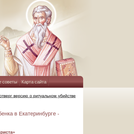
е советы
Карта сайта
отверг версию о ритуальном убийстве
енка в Екатеринбурге -
Христа»