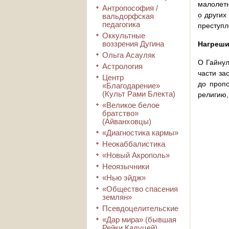
малолетн
Антропософия /
о других
вальдорфская
педагогика
преступл
Оккультные
воззрения Дугина
Нагреши
Ольга Асауляк
О Гайнул
Астрология
части за
Центр
до пропо
«Благодарение»
(Культ Рами Блекта)
религию,
«Великое белое
братство»
(Айванховцы)
«Диагностика кармы»
Неокаббалистика
«Новый Акрополь»
Неоязычники
«Нью эйдж»
«Общество спасения
землян»
Псевдоцелительские
«Дар мира» (бывшая
Рейки Кадуцей)