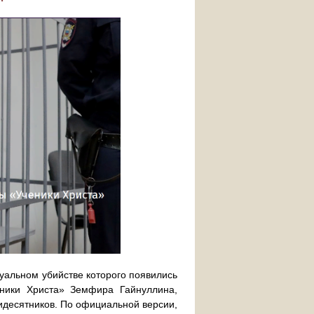
туальном убийстве которого появились
еники Христа» Земфира Гайнуллина,
тидесятников. По официальной версии,