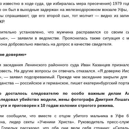
о известно в ходе суда, где избиралась мера пресечения) 1979 г
то он был в выходные задержан на железнодорожном вокзале Уфы,
ы спрашивают, где его второй сын, тот молчит — видно из зап
КР.
рительно установлено, что мужчина расправился со своим 
нью», — заявили в ведомстве. Прояснилась также ситуация с 
 она добровольно явилась на допрос в качестве свидетеля.
не доверяю»
 заседания Ленинского районного суда Иван Казанцев призналс
овесть. На другие вопросы он отвечать отказался. «Я доверяю Иис
, — заявил подозреваемый. Прежде чем заседание закрыли для пр
данства — российское и германское, пишет екатеринбургский порта
о досталось следователю по особо важным делам Але
следовал убийство модели, жены фотографа Дмитрия Лошаги
уги и приговорен к 10 годам колонии строгого режима.
ии сообщили, что вместе с отцом убитого мальчика в Уфе 
ина, лидер секты «Ученики Христа». Руководитель пресс-слу
 Горелых рассказал, что оба они вели себя странно: «Склады