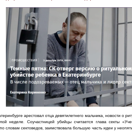
атеринбурге арестовал отца девятилетнего мальчика, новости о ри
лой неделе. Соучастницей убийцы считается глава секты «Уч
 по словам сектоведов, заимствовала большую часть идеи у неопя