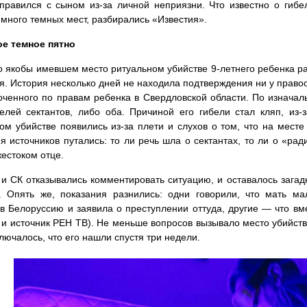
правился с сыном из-за личной неприязни. Что известно о гибе
много темных мест, разбирались «Известия».
е темное пятно
о якобы имевшем место ритуальном убийстве 9-летнего ребенка ра
я. История несколько дней не находила подтверждения ни у право
ченного по правам ребенка в Свердловской области. По изначал
елей сектантов, либо оба. Причиной его гибели стал кляп, из-
ом убийстве появились из-за плети и слухов о том, что на мест
я источников путались: то ли речь шла о сектантах, то ли о «ра
жестоком отце.
и СК отказывались комментировать ситуацию, и оставалось загадк
. Опять же, показания разнились: одни говорили, что мать мал
в Белоруссию и заявила о преступлении оттуда, другие — что вме
и источник РЕН ТВ). Не меньше вопросов вызывало место убийства
лючалось, что его нашли спустя три недели.