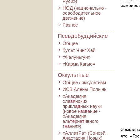
Руси»)
зомбиро
НОД (национально -
освободительное
движение)
Разное
Псевдобуддийские
Общее
Культ Чинг Хай
«Фалуньгун»
«Карма Кагью»
Оккультные
Общее / оккультизм
ИСВ Алёны Полынь
«Академия
славянских
прикладных наук»
(новое название -
«Академия
альтернативного
знания»)
Земфира 
«АллатРа» (Сэнсэй,
что «Гос
Анастасия Новых)