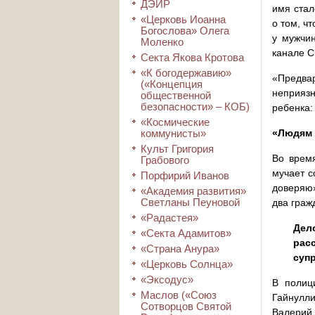
ДЭИР
имя стал
«Церковь Иоанна
о том, ч
Богослова» Олега
у мужчин
Моленко
канале С
Секта Якова Кротова
«К богодержавию»
«Предва
(«Концепция
неприяз
общественной
безопасности» – КОБ)
ребенка:
«Космические
коммунисты»
«Людям 
Культ Григория
Во время
Грабового
мучает с
Порфирий Иванов
доверяю»
«Академия развития»
Светланы Пеуновой
два граж
«Радастея»
Дел
«Секта Адамитов»
рас
«Страна Анура»
супр
«Церковь Солнца»
«Эксодус»
В полиц
Маслов («Союз
Гайнулл
Сотворцов Святой
Валерий