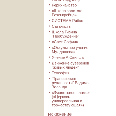
Рерихианство
«Школа золотого
Розенкрейца»
СИСТЕМА Рябко
Сатанисты
Школа Гивина
"Пробуждение"
«Свет Софии»
«Оккультное учение
Мулдашева»
Учение А.Свияша
Движение суверенов
"живых людей"
Теософия
"Трансферинг
реальности" Вадима
Зеланда
«Фиолетовое пламя»
(«Церковь
универсальная и
торжествующая»)
Искажение