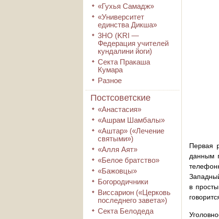
«Гухья Самадж»
«Университет
единства Дикша»
3HO (KRI ―
Федерация учителей
кундалини йоги)
Секта Пракаша
Кумара
Разное
Постсоветские
«Анастасия»
«Ашрам Шамбалы»
«Аштар» («Лечение
святыми»)
Первая 
«Алля Аят»
данным г
«Белое братство»
телефон
«Бажовцы»
Западный
Богородичники
в просты
Виссарион («Церковь
говоритс
последнего завета»)
Секта Белодеда
Уголовно