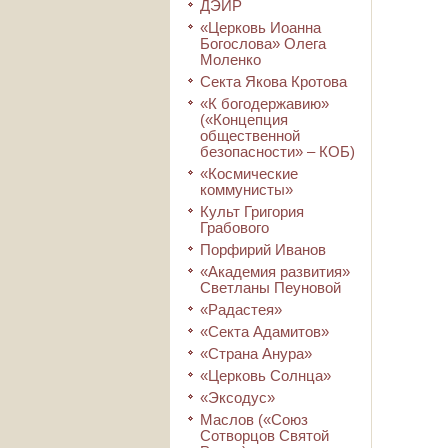
ДЭИР
«Церковь Иоанна
Богослова» Олега
Моленко
Секта Якова Кротова
«К богодержавию»
(«Концепция
общественной
безопасности» – КОБ)
«Космические
коммунисты»
Культ Григория
Грабового
Порфирий Иванов
«Академия развития»
Светланы Пеуновой
«Радастея»
«Секта Адамитов»
«Страна Анура»
«Церковь Солнца»
«Эксодус»
Маслов («Союз
Сотворцов Святой