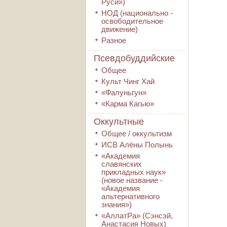
Руси»)
НОД (национально -
освободительное
движение)
Разное
Псевдобуддийские
Общее
Культ Чинг Хай
«Фалуньгун»
«Карма Кагью»
Оккультные
Общее / оккультизм
ИСВ Алёны Полынь
«Академия
славянских
прикладных наук»
(новое название -
«Академия
альтернативного
знания»)
«АллатРа» (Сэнсэй,
Анастасия Новых)