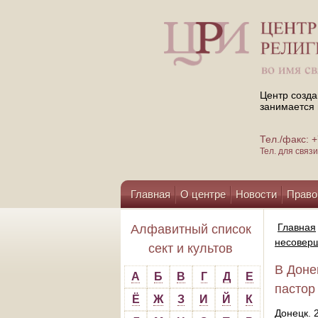
Центр созда
занимается 
Тел./факс:
Тел. для свя
Главная
О центре
Новости
Право
Помощь центру
Главная
Алфавитный список
несоверш
сект и культов
В Доне
А
Б
В
Г
Д
Е
пастор 
Ё
Ж
З
И
Й
К
Донецк.