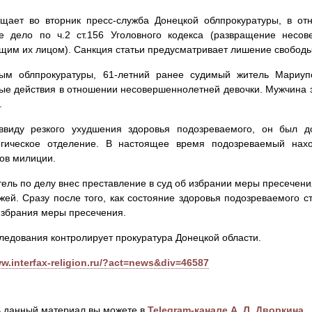
бщает во вторник пресс-служба Донецкой облпрокуратуры, в от
ое дело по ч.2 ст.156 Уголовного кодекса (развращение несо
им их лицом). Санкция статьи предусматривает лишение свободы н
ым облпрокуратуры, 61-летний ранее судимый житель Мариуп
ые действия в отношении несовершеннолетней девочки. Мужчина 
.
ввиду резкого ухудшения здоровья подозреваемого, он был д
огическое отделение. В настоящее время подозреваемый нах
ов милиции.
ель по делу внес преставление в суд об избрании меры пресечен
жей. Сразу после того, как состояние здоровья подозреваемого с
избрания меры пресечения.
ледования контролирует прокуратура Донецкой области.
ww.interfax-religion.ru/?act=news&div=46587
 данный материал вы можете в
Telegram-канале А. Л. Дворкина
.