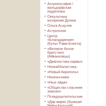
Антропософия /
вальдорфская
педагогика
Оккультные
воззрения Дугина
Ольга Асауляк
Астрология
Центр
«Благодарение»
(Культ Рами Блекта)
«Великое белое
братство»
(Айванховцы)
«Диагностика кармы»
Неокаббалистика
«Новый Акрополь»
Неоязычники
«Нью эйдж»
«Общество спасения
землян»
Псевдоцелительские
«Дар мира» (бывшая
Рейки Кадуцей)