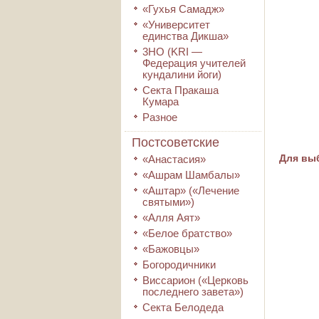
«Гухья Самадж»
«Университет
единства Дикша»
3HO (KRI ―
Федерация учителей
кундалини йоги)
Секта Пракаша
Кумара
Разное
Постсоветские
Для выб
«Анастасия»
«Ашрам Шамбалы»
«Аштар» («Лечение
святыми»)
«Алля Аят»
«Белое братство»
«Бажовцы»
Богородичники
Виссарион («Церковь
последнего завета»)
Секта Белодеда