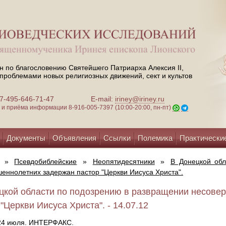
н по благословению Святейшего Патриарха Алексия II,
проблемами новых религиозных движений, сект и культов
 +7-495-646-71-47
E-mail:
iriney@iriney.ru
зи и приёма информации
8-916-005-7397 (10:00-20:00, пн-пт)
Документы
Объявления
Ссылки
Полемика
Практически
»
Псевдобиблейские
»
Неопятидесятники
»
В Донецкой об
еннолетних задержан пастор "Церкви Иисуса Христа".
цкой области по подозрению в развращении несове
"Церкви Иисуса Христа". - 14.07.12
 24 июля. ИНТЕРФАКС.