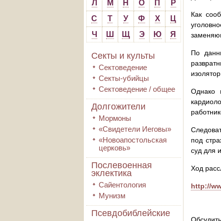
Л
М
Н
О
П
Р
Как соо
С
Т
У
Ф
Х
Ц
уголовн
Ч
Ш
Щ
Э
Ю
Я
заменяющ
По данн
Секты и культы
развратн
Сектоведение
изолятор
Секты-убийцы
Сектоведение / общее
Однако 
кардиол
Долгожители
работник
Мормоны
«Свидетели Иеговы»
Следоват
«Новоапостольская
под стра
церковь»
суд для 
Послевоенная
Ход расс
эклектика
Сайентология
http://w
Мунизм
Псевдобиблейские
Обсудить