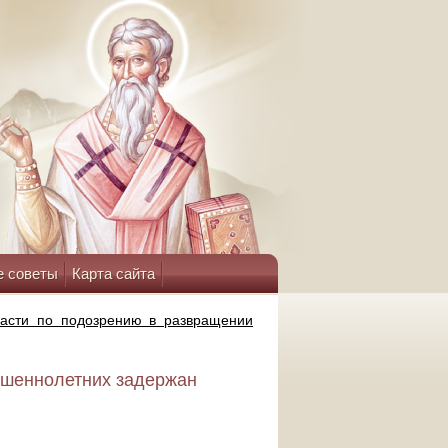
е советы
Карта сайта
ласти по подозрению в развращении
ршеннолетних задержан