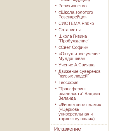
Рерихианство
«Школа золотого
Розенкрейца»
СИСТЕМА Рябко
Сатанисты
Школа Гивина
"Пробуждение"
«Свет Софии»
«Оккультное учение
Мулдашева»
Учение А.Свияша
Движение суверенов
"живых людей"
Теософия
"Трансферинг
реальности" Вадима
Зеланда
«Фиолетовое пламя»
(«Церковь
универсальная и
торжествующая»)
Искажение