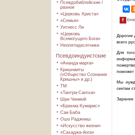
Псевдобиблейские /
разное
«Церковь Христа»
«Семья»
Уитнесс Ли
«Церковь
Дорогие 
Всемогущего Бога»
всего ру
Неопятидесятники
Для того
Псевдоиндуистские
информа
«Ананда марга»
пожертво
Кришнаиты
поможет 
(«Общество Сознания
Кришны» и др.)
Мы нужд
ТМ
сектам с
«Тантра-Сангха»
Шри Чинмой
Заранее 
«Брахма Кумарис»
Саи Баба
Ошо Раджниш
«Искусство жизни»
«Сахаджа-йога»