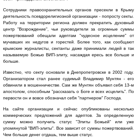
Сотрудники правоохранительных органов пресекли в Крыму
деятельность псевдорелигиозной организации - попросту секты.
Работу на территории региона должен прекратить духовный
центр "Возрождение", чьи руководители за огромные суммы
пожертвований обещали адептам "чудесное исцеление" от
мучавших их недугов и горестей. Более того, как сообщают
крымские журналисты, сектанты даже принимали людей в так
называемую Божью ВИП-элиту, насаждая ересь все больше и
больше.
Известно, что секту основали в Днепропетровске в 2002 году.
Организатором стал ранее судимый Владимир Мунтян - его
обвинили в мошенничестве. Сам же Мунтян объявил себя 13-м
апостолом, способным "рассказать о Боге и всех исцелить". По
первости он и вовсе обозначал себя "партнером" Господа.
На сайте организации и сейчас опубликованы несколько
коммерческих предложений для адептов. За определенную
сумму можно получить статус "Элиты Божьей" или уже
упомянутой "ВИП-элиты". Все зависит от суммы пожертвований.
Чем больше денег отдашь, тем выше статус.