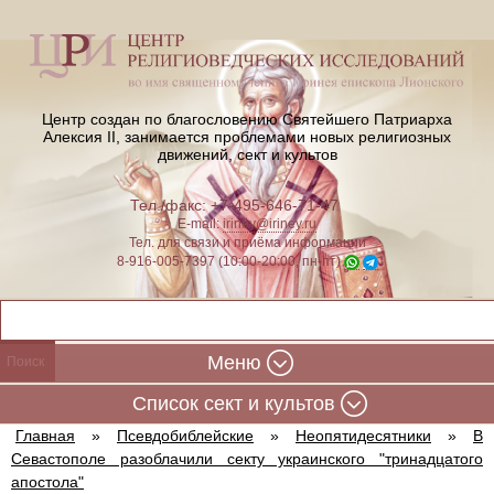
Центр создан по благословению Святейшего Патриарха
Алексия II,
занимается проблемами новых религиозных
движений, сект и культов
Тел./факс: +7-495-646-71-47
E-mail:
iriney@iriney.ru
Тел. для связи и приёма информации
8-916-005-7397 (10:00-20:00, пн-пт)
Меню
Cписок сект и культов
Главная
»
Псевдобиблейские
»
Неопятидесятники
»
В
Севастополе разоблачили секту украинского "тринадцатого
апостола"