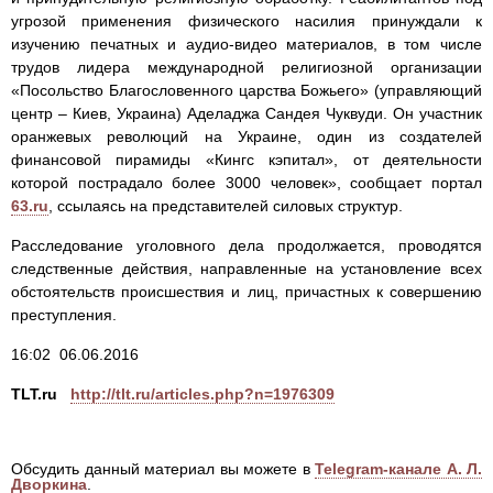
угрозой применения физического насилия принуждали к
изучению печатных и аудио-видео материалов, в том числе
трудов лидера международной религиозной организации
«Посольство Благословенного царства Божьего» (управляющий
центр – Киев, Украина) Аделаджа Сандея Чуквуди. Он участник
оранжевых революций на Украине, один из создателей
финансовой пирамиды «Кингс кэпитал», от деятельности
которой пострадало более 3000 человек», сообщает портал
63.ru
, ссылаясь на представителей силовых структур.
Расследование уголовного дела продолжается, проводятся
следственные действия, направленные на установление всех
обстоятельств происшествия и лиц, причастных к совершению
преступления.
16:02 06.06.2016
TLT.ru
http://tlt.ru/articles.php?n=1976309
Обсудить данный материал вы можете в
Telegram-канале А. Л.
Дворкина
.