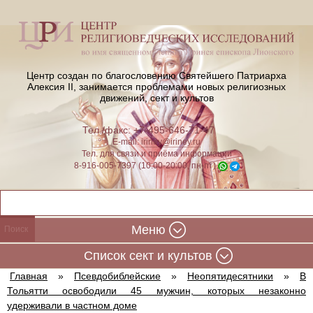
Центр создан по благословению Святейшего Патриарха
Алексия II,
занимается проблемами новых религиозных
движений, сект и культов
Тел./факс: +7-495-646-71-47
E-mail:
iriney@iriney.ru
Тел. для связи и приёма информации
8-916-005-7397 (10:00-20:00, пн-пт)
Меню
Cписок сект и культов
Главная
»
Псевдобиблейские
»
Неопятидесятники
»
В
Тольятти освободили 45 мужчин, которых незаконно
удерживали в частном доме