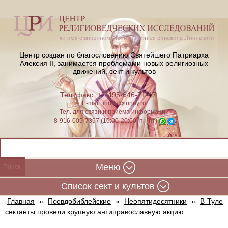
Центр создан по благословению Святейшего Патриарха
Алексия II,
занимается проблемами новых религиозных
движений, сект и культов
Тел./факс: +7-495-646-71-47
E-mail:
iriney@iriney.ru
Тел. для связи и приёма информации
8-916-005-7397 (10:00-20:00, пн-пт)
Меню
Cписок сект и культов
Главная
»
Псевдобиблейские
»
Неопятидесятники
»
В Туле
сектанты провели крупную антиправославную акцию