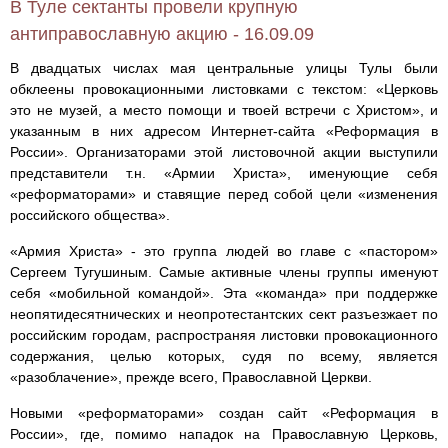
В Туле сектанты провели крупную
антиправославную акцию - 16.09.09
В двадцатых числах мая центральные улицы Тулы были
обклеены провокационными листовками с текстом: «Церковь
это не музей, а место помощи и твоей встречи с Христом», и
указанным в них адресом Интернет-сайта «Реформация в
России». Организаторами этой листовочной акции выступили
представители т.н. «Армии Христа», именующие себя
«реформаторами» и ставящие перед собой цели «изменения
российского общества».
«Армия Христа» - это группа людей во главе с «пастором»
Сергеем Тугушиным. Самые активные члены группы именуют
себя «мобильной командой». Эта «команда» при поддержке
неопятидесятнических и неопротестантских сект разъезжает по
российским городам, распространяя листовки провокационного
содержания, целью которых, судя по всему, является
«разоблачение», прежде всего, Православной Церкви.
Новыми «реформаторами» создан сайт «Реформация в
России», где, помимо нападок на Православную Церковь,