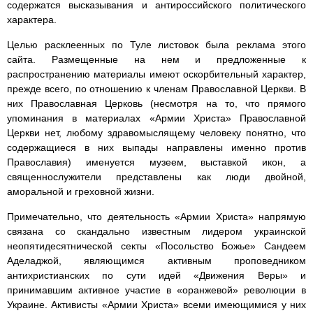
содержатся высказывания и антироссийского политического
характера.
Целью расклеенных по Туле листовок была реклама этого
сайта. Размещенные на нем и предложенные к
распространению материалы имеют оскорбительный характер,
прежде всего, по отношению к членам Православной Церкви. В
них Православная Церковь (несмотря на то, что прямого
упоминания в материалах «Армии Христа» Православной
Церкви нет, любому здравомыслящему человеку понятно, что
содержащиеся в них выпады направлены именно против
Православия) именуется музеем, выставкой икон, а
священнослужители представлены как люди двойной,
аморальной и греховной жизни.
Примечательно, что деятельность «Армии Христа» напрямую
связана со скандально известным лидером украинской
неопятидесятнической секты «Посольство Божье» Сандеем
Аделаджой, являющимся активным проповедником
антихристианских по сути идей «Движения Веры» и
принимавшим активное участие в «оранжевой» революции в
Украине. Активисты «Армии Христа» всеми имеющимися у них